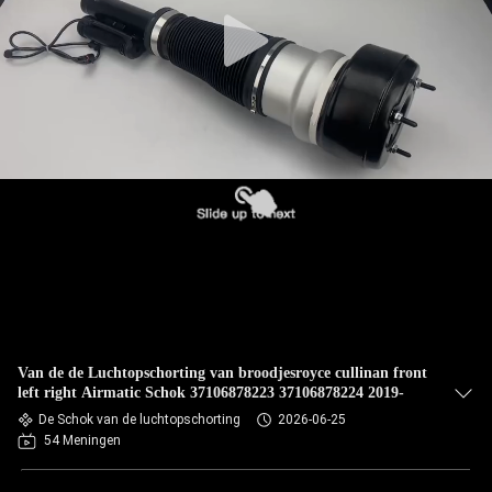
KWALITEITSCONTROLE
NEEM
CONTACT
MET
ONS
OP
NIEUWS
EEN
Van de de Luchtopschorting van broodjesroyce cullinan front
OFFERTE
left right Airmatic Schok 37106878223 37106878224 2019-
De Schok van de luchtopschorting
2026-06-25
AANVRAGEN
54 Meningen