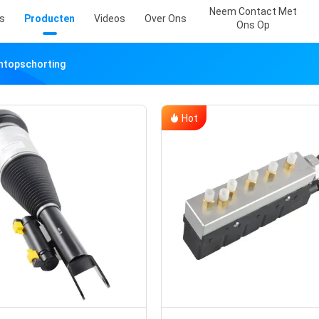
Neem Contact Met
s
Producten
Videos
Over Ons
Ons Op
htopschorting
Hot