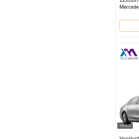
2233207
Mercede
met hog
voor W2
Voorluc