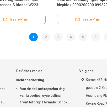
rcedes S-klasse W223
klepblok 0993200200 09932
nd 2233207103
Voor Mercedes W213 W253 
203 Autoaccessoires
2016-
Beste Prijs
Beste Prijs
1
2
3
4
5
6
De Schok van de
Volg ons
Kamer 468, 4e
luchtopschorting
gebouw 2, Gr
het
Van de de Luchtopschorting
van broodjesroyce cullinan
Huichuang Pla
de
front left right Airmatic Schok
Kexing Road,