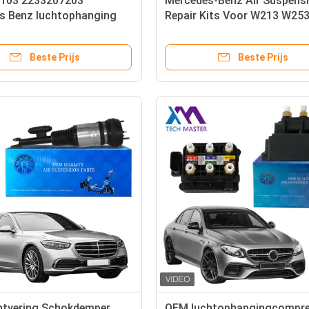
103 2233207203
Mercedes-Benz Air Suspens
s Benz luchtophanging
Repair Kits Voor W213 W25
e temperatuurweerstand
2016- 0993200200 09932002
23 S-klasse Maybach
Valve Block
Beste Prijs
Beste Prijs
htvering Schokdemper
OEM luchtophangingcompr