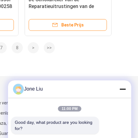
00258
Reparatieuitrustingen van de
C238
Airmaticopschorting voor W166-
OEM 1663201313 1663201413
Beste Prijs
Luchtstut
7
8
>
>>
Jone Liu
Mail ons
 verdieping,
11:00 PM
eenland
Good day, what product are you looking 
za, No. 6
for?
 Guangzhou