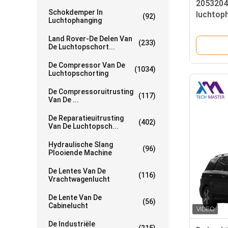
2053204
Schokdemper In
luchtop
(92)
Luchtophanging
Land Rover-De Delen Van
(233)
De Luchtopschort...
De Compressor Van De
(1034)
Luchtopschorting
De Compressoruitrusting
(117)
Van De ...
De Reparatieuitrusting
(402)
Van De Luchtopsch...
Hydraulische Slang
(96)
Plooiende Machine
De Lentes Van De
(116)
Vrachtwagenlucht
De Lente Van De
(56)
Cabinelucht
De Industriële