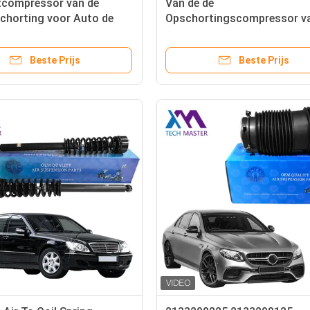
tcompressor van de
Van de de
chorting voor Auto de
Opschortingscompressor v
mp 1663200204
Airmaticlucht de Pomp Mer
104 van Mercedes Benz
Benz W205 W253 W213
Beste Prijs
Beste Prijs
166
0993200004 2133200104
2053200104