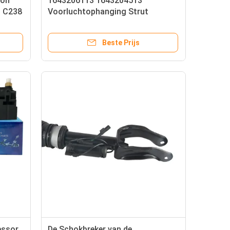
ion
1643206113 1643204513
3 C238
Voorluchtophanging Strut
58 Air
Mercedes Benz ML/GL Klasse
W164 2005-2011 Zonder ADS-
Beste Prijs
schokdemper
essor
De Schokbreker van de