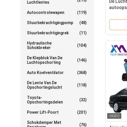
(215)
De Luch
Luchtlentes
autoops
Autocontrolewapen
(119)
Luchtpo
1663200
Stuurbekrachtigingpomp
(48)
W166 X
Stuurbekrachtigingrek
(11)
Hydraulische
(104)
Schokbreker
De Klepblok Van De
(146)
Luchtopschorting
Auto Koelventilator
(368)
De Lente Van De
(118)
Opschortingslucht
Toyota-
(32)
Opschortingsdelen
Power Lift-Poort
(201)
Schokdemper Met
(76)