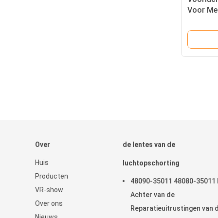
Voor Me
Luchtba
2233207
Over
de lentes van de
Huis
luchtopschorting
Producten
48090-35011 48080-35011 
VR-show
Achter van de
Over ons
Reparatieuitrustingen van 
Nieuws