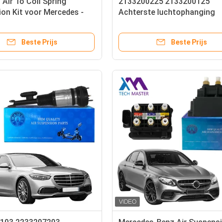
 Air To Coil Spring
2133200225 2133200125
on Kit voor Mercedes -
Achterste luchtophanging
- Klasse W220 1999-2006
Veerrubber Mercedes Benz 
ant
Klasse C238 E-Coupe W253
Beste Prijs
Beste Prijs
W257 C257