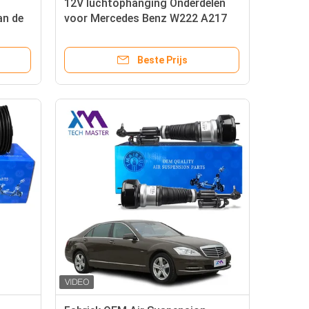
12V luchtophanging Onderdelen
an de
voor Mercedes Benz W222 A217
cedes
luchtcompressor pomp
2223200604 2223200404
Beste Prijs
0993200104