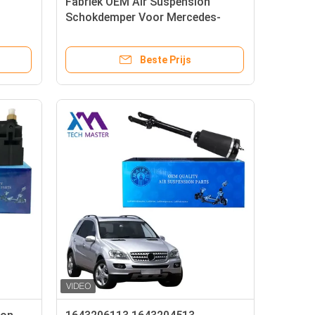
Fabriek OEM Air Suspension
Schokdemper Voor Mercedes-
W213 E
Benz S-Klasse 4Matic W221
 X290
2213200438 2213200538
Beste Prijs