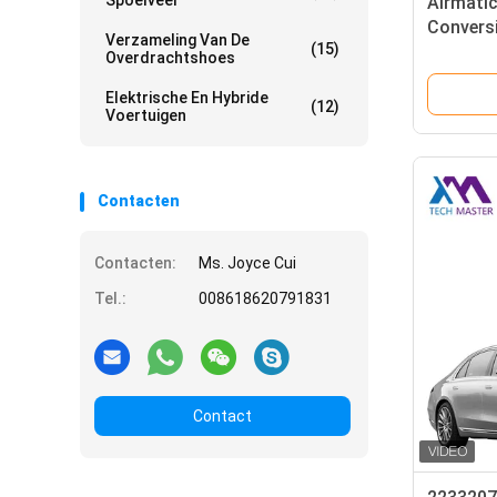
Spoelveer
Airmatic
Conversi
Verzameling Van De
(15)
Benz S 
Overdrachtshoes
Achterk
Elektrische En Hybride
(12)
Voertuigen
Contacten
Contacten:
Ms. Joyce Cui
Tel.:
008618620791831
Contact