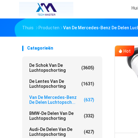
Hui
Thuis
Producten
Van De Mercedes-Benz De Delen Luc
Catagorieën
Hot
De Schok Van De
(3605)
Luchtopschorting
De Lentes Van De
(1631)
Luchtopschorting
Van De Mercedes-Benz
(637)
De Delen Luchtopsch...
BMW-De Delen Van De
(332)
Luchtopschorting
Audi-De Delen Van De
(427)
Luchtopschorting