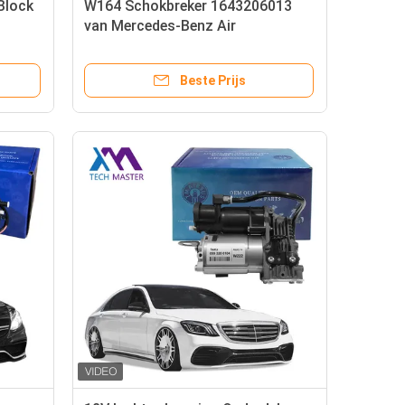
Block
W164 Schokbreker 1643206013
van Mercedes-Benz Air
Suspension Parts Front Airmatic
Beste Prijs