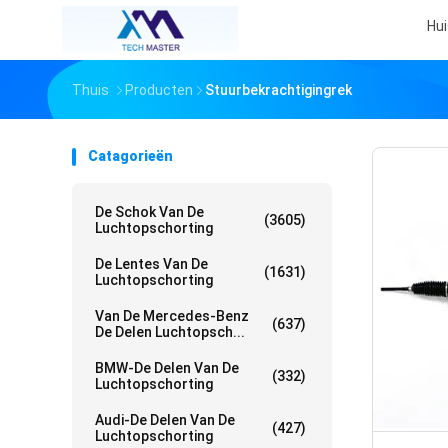
Hui
Thuis
Producten
Stuurbekrachtigingrek
Catagorieën
De Schok Van De
(3605)
Luchtopschorting
De Lentes Van De
(1631)
Luchtopschorting
Van De Mercedes-Benz
(637)
De Delen Luchtopsch...
BMW-De Delen Van De
(332)
Luchtopschorting
Audi-De Delen Van De
(427)
Luchtopschorting