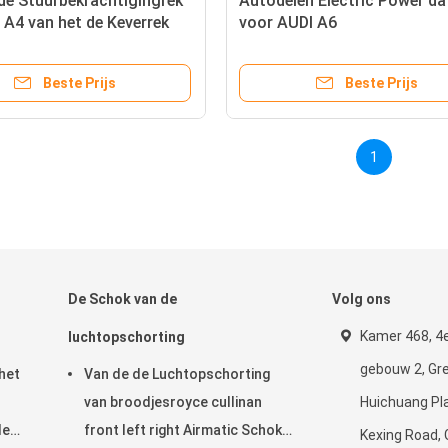
de Stuurbekrachtigingrek
Autodelen Electric Power da
 A4 van het de Keverrek
voor AUDI A6
olf de Pignonleiding
4B1422066K/4B0422066C/8
05 1J1422061SX
sturen
Beste Prijs
Beste Prijs
1
De Schok van de
Volg ons
Kamer 468, 4e
luchtopschorting
gebouw 2, Gr
het
Van de de Luchtopschorting
van broodjesroyce cullinan
Huichuang Pla
de
front left right Airmatic Schok
Kexing Road,