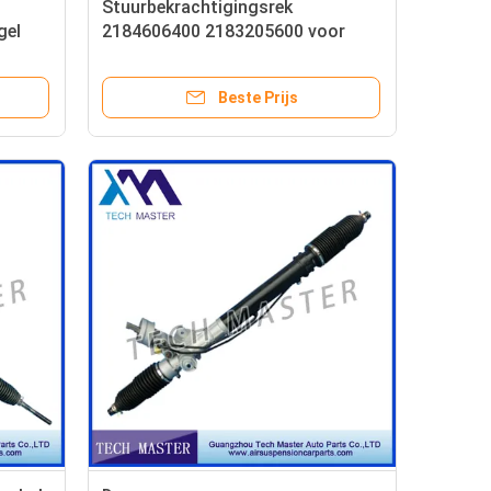
Stuurbekrachtigingsrek
gel
2184606400 2183205600 voor
Mercedes-Benz W218 C218
Beste Prijs