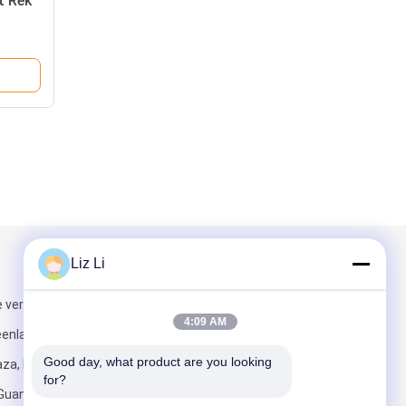
t Rek
E1822052E
Liz Li
Mail ons
 verdieping,
4:09 AM
eenland
Good day, what product are you looking 
za, No. 6
for?
 Guangzhou