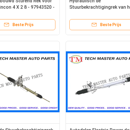
rbouwd Sturend Rek voor
Hydraulisch de
ncon 4 X 2 8 - 97943520 -
Stuurbekrachtigingrek van h
Leidingstoestel voor Merce
OEM 9014610401 van de
Beste Prijs
Beste Prijs
Benzsprinter