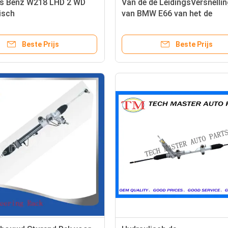
s Benz W218 LHD 2 WD
Van de de LeidingsVersnelli
isch
van BMW E66 van het de
krachtigingshuis
Stuurbekrachtigingrek OEM
600
32106764720, 32106768118
Beste Prijs
Beste Prijs