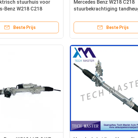
ktrisch stuurhuis voor
Mercedes Benz W218 C218
s-Benz W218 C218
stuurbekrachtiging tandheu
900
OEM 2184605600
Beste Prijs
Beste Prijs