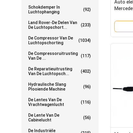
Auto ele
Schokdemper In
Mercede
(92)
Luchtophanging
2184602
Land Rover-De Delen Van
(233)
De Luchtopschort...
De Compressor Van De
(1034)
Luchtopschorting
De Compressoruitrusting
(117)
Van De ...
De Reparatieuitrusting
(402)
Van De Luchtopsch...
Hydraulische Slang
(96)
Plooiende Machine
De Lentes Van De
(116)
Vrachtwagenlucht
De Lente Van De
(56)
Cabinelucht
De Industriële