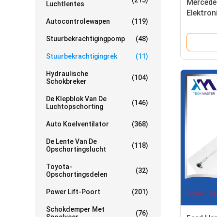
(215)
Mercede
Luchtlentes
Elektron
Autocontrolewapen
(119)
stuurbe
2184605
Stuurbekrachtigingpomp
(48)
Stuurbekrachtigingrek
(11)
Hydraulische
(104)
Schokbreker
De Klepblok Van De
(146)
Luchtopschorting
Auto Koelventilator
(368)
De Lente Van De
(118)
Opschortingslucht
Toyota-
(32)
Opschortingsdelen
Power Lift-Poort
(201)
Schokdemper Met
(76)