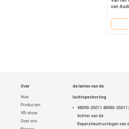
Van het 
van Audi
van VW G
1J14221
Over
de lentes van de
Huis
luchtopschorting
Producten
48090-35011 48080-35011 
VR-show
Achter van de
Over ons
Reparatieuitrustingen van 