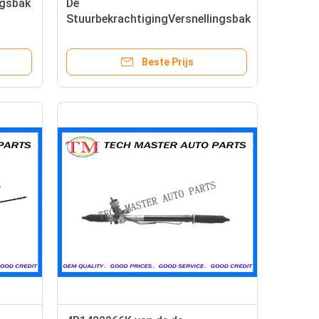
ngsbak
De
StuurbekrachtigingVersnellingsbak
van Audi A6 voor OEM
4B1422066J van het
Beste Prijs
Leidingssysteem