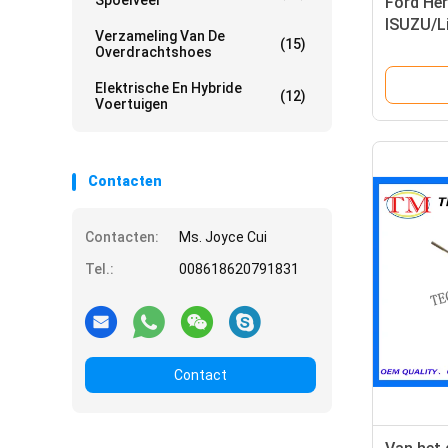
Spoelveer
Ford He
ISUZU/Li
Verzameling Van De
(15)
1
Overdrachtshoes
Elektrische En Hybride
(12)
Voertuigen
Contacten
Contacten:
Ms. Joyce Cui
Tel.:
008618620791831
Contact