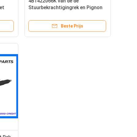
4B1422066K van de de
et
Stuurbekrachtigingrek en Pignon
des-
van VOLKSWAGEN AUDI A4 de
Delen van de Vervangingsauto
Beste Prijs