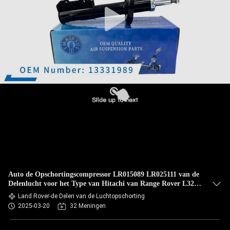
KWALITEITSCONTROLE
NEEM
CONTACT
MET
ONS
OP
NIEUWS
EEN
Auto de Opschortingscompressor LR015089 LR025111 van de
OFFERTE
Delenlucht voor het Type van Hitachi van Range Rover L322
2006-2012
Land Rover-de Delen van de Luchtopschorting
AANVRAGEN
2025-03-20
32 Meningen