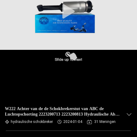
KWALITEITSCONTROLE
NEEM
CONTACT
MET
ONS
OP
NIEUWS
EEN
OFFERTE
W222 Achter van de de Schokbrekerstut van ABC de
Luchtopschorting 2223200713 2223200813 Hydraulische Abc
AANVRAGEN
Opschortingsschok
hydraulische schokbreker
2024-01-04
31 Meningen