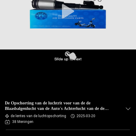
KWALITEITSCONTROLE
NEEM
CONTACT
MET
ONS
OP
NIEUWS
EEN
De Opschorting van de luchtrit voor van de de
OFFERTE
Blaasbalgenlucht van de Auto's Achterlucht van de de
Opschortingslentes Benzw220 S Klasse 2203205013 van
de lentes van de luchtopschorting
2025-03-20
AANVRAGEN
Mercedes
38 Meningen