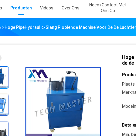
Neem Contact Met
s
Producten
Videos
Over Ons
Ons Op
e
Hoge PipeHydraulic-Slang Plooiende Machine Voor De De Luchtle
Hoge 
de de
Produc
Plaats
Merkn
Model
Betale
Min. be