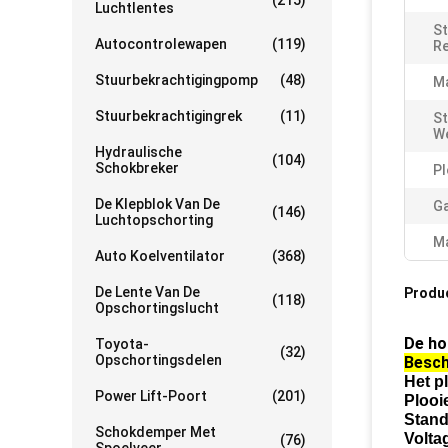
(215)
Luchtlentes
St
Autocontrolewapen
(119)
Re
Stuurbekrachtigingpomp
(48)
M
Stuurbekrachtigingrek
(11)
St
We
Hydraulische
(104)
Schokbreker
Pl
De Klepblok Van De
Ga
(146)
Luchtopschorting
Ma
Auto Koelventilator
(368)
De Lente Van De
Produ
(118)
Opschortingslucht
De ho
Toyota-
(32)
Opschortingsdelen
Besch
Het p
Power Lift-Poort
(201)
Plooi
Stand
Schokdemper Met
Volta
(76)