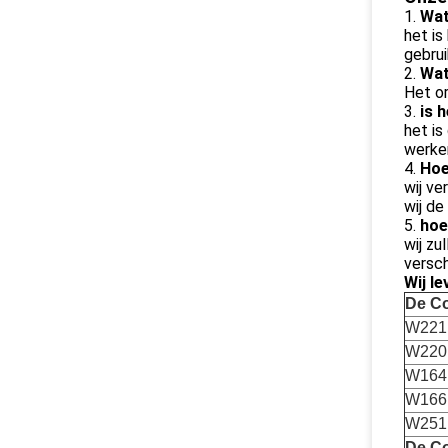
1.
Wat
het is
gebrui
2.
Wat
Het or
3.
is 
het is
werke
4.
Hoe
wij ve
wij de
5.
hoe
wij zu
versc
Wij l
De Co
W221
W220
W164
W166
W251
De Co