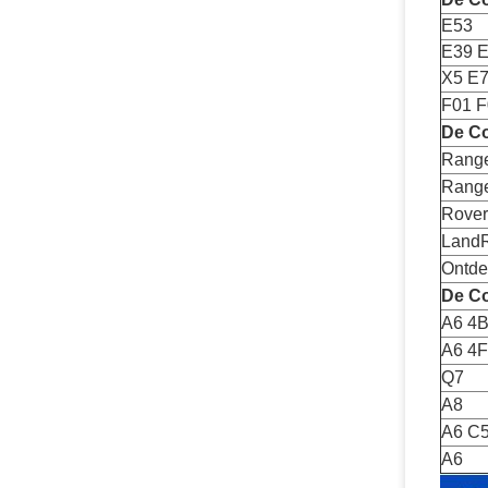
E53
E39 
X5 E
F01 F
De Co
Range
Range
Rover
LandR
Ontde
De Co
A6 4B
A6 4F
Q7
A8
A6 C
A6