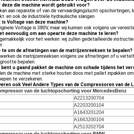
 deze die machine wordt gebruikt voor?
 kan aan reparatie of van de vervaardigingslucht opschortingen,
kt. en ook de industriële hydraulische slangen.
 is Voltage van deze machine?
iginele Voltage is 380V, maar wij kunnen ook volgens uw vereis
het eenvoudig om aan opearte deze machine te leren?
 gemakkelijk voor het werken. wij zullen gedetailleerde instruc
n
 te om de afmetingen van de matrijzenreeksen te bepalen?
rwerken de matrijzenreeksen volgens uw afmetingen of u vertelt
 grootte bepalen.
 bent u gaand pakket de machine om schade tijdens het ver
llen de machine met sterke houten doos met pallet inpakken om 
hepen te verzekeren.
everen ook Veel Andere Types van de Compressoren van de 
mpressor van de luchtopschorting voor MercedesBenz
A2213200704
A2203200104
A1643201204
A1663200104
A2513202704
mpressor van de luchtopschorting voor BMW