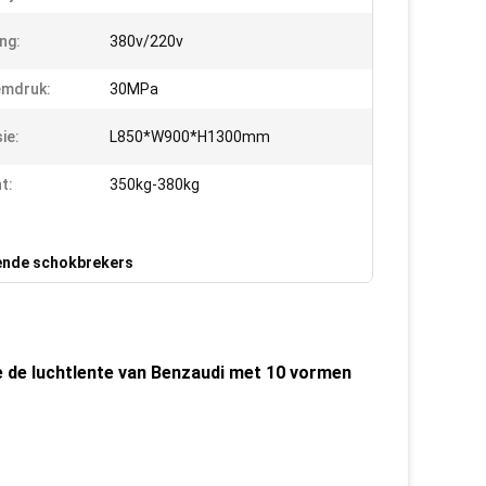
ng:
380v/220v
emdruk:
30MPa
ie:
L850*W900*H1300mm
t:
350kg-380kg
ende schokbrekers
e de luchtlente van Benzaudi met 10 vormen