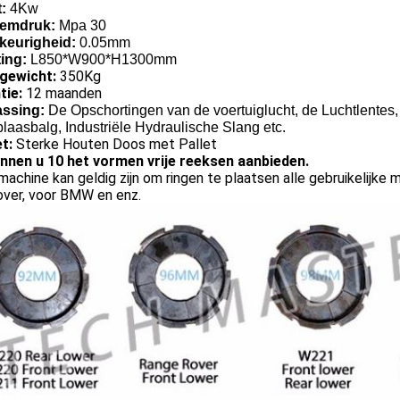
:
4Kw
eemdruk:
Mpa 30
eurigheid:
0.05mm
ing:
L850*W900*H1300mm
gewicht:
350Kg
tie:
12 maanden
ssing:
De Opschortingen van de voertuiglucht, de Luchtlentes,
laasbalg, Industriële Hydraulische Slang etc.
t:
Sterke Houten Doos met Pallet
unnen u 10 het vormen vrije reeksen aanbieden.
achine kan geldig zijn om ringen te plaatsen alle gebruikelijke 
over, voor BMW en enz.