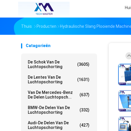
Hui
Thuis
Producten
Hydraulische Slang Plooiende Machin
Catagorieën
De Schok Van De
(3605)
Luchtopschorting
De Lentes Van De
(1631)
Luchtopschorting
Van De Mercedes-Benz
(637)
De Delen Luchtopsch...
BMW-De Delen Van De
(332)
Luchtopschorting
Audi-De Delen Van De
(427)
Luchtopschorting