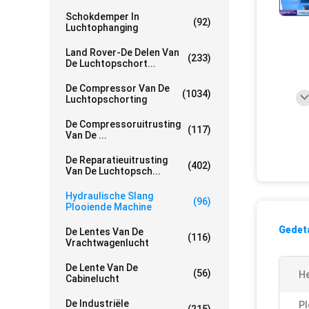
Schokdemper In
(92)
Luchtophanging
Land Rover-De Delen Van
(233)
De Luchtopschort...
De Compressor Van De
(1034)
Luchtopschorting
De Compressoruitrusting
(117)
Van De ...
De Reparatieuitrusting
(402)
Van De Luchtopsch...
Hydraulische Slang
(96)
Plooiende Machine
Gedeta
De Lentes Van De
(116)
Vrachtwagenlucht
De Lente Van De
(56)
He
Cabinelucht
De Industriële
Pl