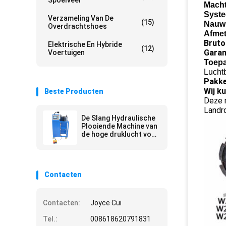
Spoelveer
Macht
Syst
Verzameling Van De
(15)
Nauwk
Overdrachtshoes
Afmet
Bruto
Elektrische En Hybride
(12)
Garan
Voertuigen
Toepa
Luchtb
Pakke
Wij k
Beste Producten
Deze m
Landr
De Slang Hydraulische
Plooiende Machine van
de hoge druklucht voor
Schokbreker
Contacten
Contacten:
Joyce Cui
Tel.:
008618620791831