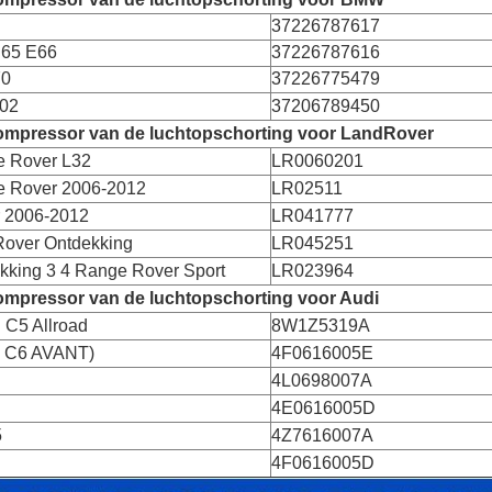
37226787617
E65 E66
37226787616
70
37226775479
02
37206789450
mpressor van de luchtopschorting voor LandRover
 Rover L32
LR0060201
 Rover 2006-2012
LR02511
 2006-2012
LR041777
over Ontdekking
LR045251
kking 3 4 Range Rover Sport
LR023964
mpressor van de luchtopschorting voor Audi
 C5 Allroad
8W1Z5319A
 C6 AVANT)
4F0616005E
4L0698007A
4E0616005D
5
4Z7616007A
4F0616005D