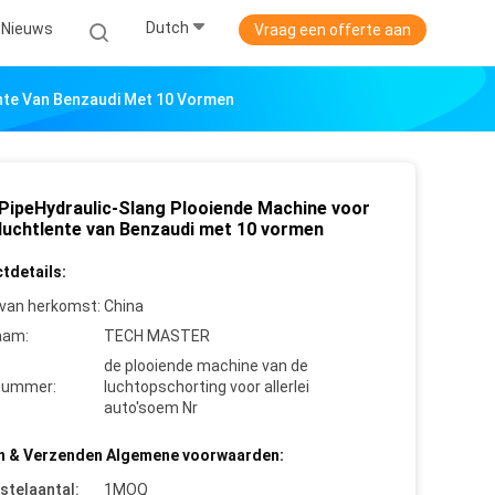
Dutch
Nieuws
Vraag een offerte aan
nte Van Benzaudi Met 10 Vormen
PipeHydraulic-Slang Plooiende Machine voor
 luchtlente van Benzaudi met 10 vormen
tdetails:
 van herkomst:
China
aam:
TECH MASTER
de plooiende machine van de
nummer:
luchtopschorting voor allerlei
auto'soem Nr
n & Verzenden Algemene voorwaarden:
stelaantal:
1MOQ