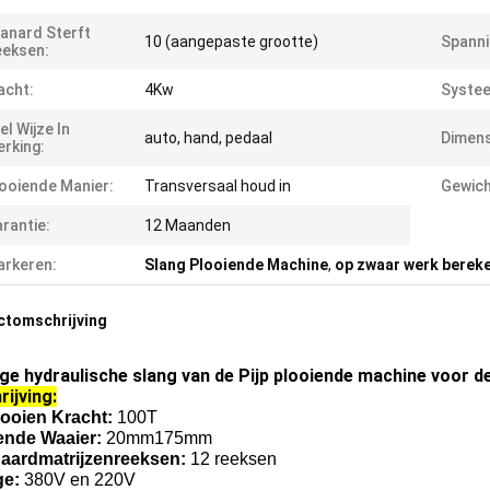
anard Sterft
10 (aangepaste grootte)
Spanni
eksen:
acht:
4Kw
Syste
el Wijze In
auto, hand, pedaal
Dimens
rking:
ooiende Manier:
Transversaal houd in
Gewich
rantie:
12 Maanden
rkeren:
Slang Plooiende Machine
,
op zwaar werk berek
ctomschrijving
ge hydraulische slang van de Pijp plooiende machine voor d
rijving:
looien Kracht:
100T
ende Waaier:
20mm175mm
aardmatrijzenreeksen:
12 reeksen
ge:
380V en 220V