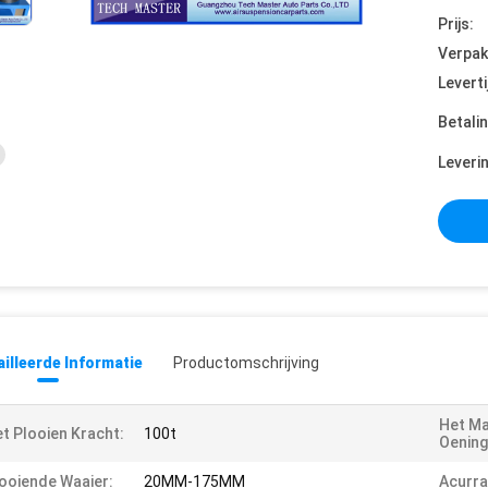
Prijs:
Verpak
Leverti
Betali
Leveri
illeerde Informatie
Productomschrijving
Het M
t Plooien Kracht:
100t
Oening
ooiende Waaier:
20MM-175MM
Acurra