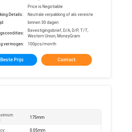
Price is Negotiable
king Details:
Neutrale verpakking of als vereiste
jd:
binnen 30 dagen
Bevestigingsbrief, D/A, D/P, T/T,
ngscondities:
Western Union, MoneyGram
ng vermogen:
100pcs/month
Beste Prijs
Contact
aximum
175mm
:
cy:
0.05mm