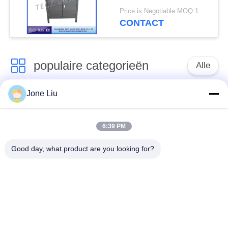
Mercedes / BMW
Price is Negotiable MOQ:1 set
Luchtvering
CONTACT
populaire categorieën
Alle
Jone Liu
De Schok van de
de lentes van de
luchtopschorting
luchtopschorting
6:39 PM
Van de mercedes-
BMW-de Delen van
Good day, what product are you looking for?
Benz de Delen
de Luchtopschorting
Luchtopschorting
Audi-de Delen van de
Schokdemper in
Luchtopschorting
luchtophanging