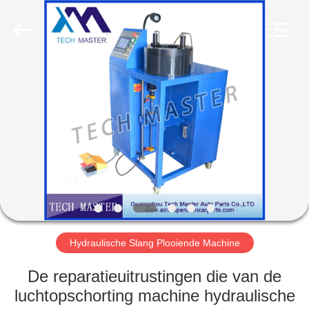
Guangzhou
Tech
master
auto
parts
co.ltd.
All
Rights
HUIS
Reserved.
PRODUCTEN
VIDEOS
OVER
ONS
Hydraulische Slang Plooiende Machine
FABRIEKSRONDLEIDING
De reparatieuitrustingen die van de
luchtopschorting machine hydraulische