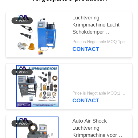
SITEMAP
Luchtvering
PRIVACY
Krimpmachine Lucht
BELEID
Schokdemper
Krimpmachine Met
Price is Negotiable MOQ:1pcs
Scherm Montage
CONTACT
Reparatie Luchtvering
Price is Negotiable MOQ:1 set
CONTACT
Auto Air Shock
Luchtvering
Krimpmachine voor