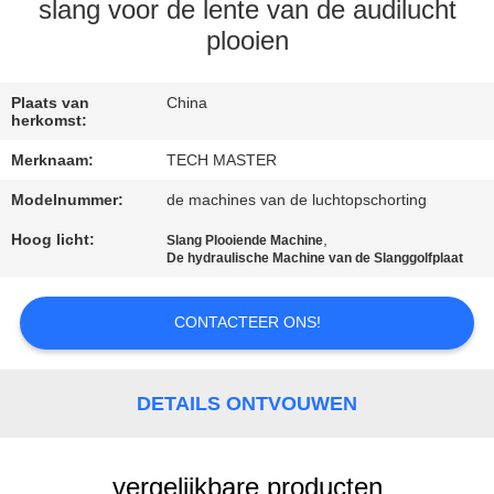
KWALITEITSCONTROLE
slang voor de lente van de audilucht
plooien
NEEM
CONTACT
Plaats van
China
herkomst:
MET
Merknaam:
TECH MASTER
ONS
Modelnummer:
de machines van de luchtopschorting
OP
Hoog licht:
,
Slang Plooiende Machine
De hydraulische Machine van de Slanggolfplaat
NIEUWS
CONTACTEER ONS!
EEN
OFFERTE
DETAILS ONTVOUWEN
AANVRAGEN
vergelijkbare producten