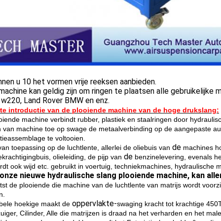
nnen u 10 het vormen vrije reeksen aanbieden.
achine kan geldig zijn om ringen te plaatsen alle gebruikelijke
 w220, Land Rover BMW en enz.
te introductie van de plooiende machine van de hoge drukslang:
oiende machine verbindt rubber, plastiek en staalringen door hydraulis
n van machine toe op swage de metaalverbinding op de aangepaste aut
atieassemblage te voltooien.
de
van toepassing op de luchtlente, allerlei de oliebuis van
machines ho
de
krachtigingbuis, olieleiding, de pijp van
benzinelevering, evenals h
rdt ook wijd etc. gebruikt in voertuig, techniekmachines, hydraulisch
s onze nieuwe hydraulische slang plooiende machine, kan aller
tst de plooiende die machine van de luchtlente van matrijs wordt voorzie
n.
oppervlakte-
bele hoekige maakt de
swaging kracht tot krachtige 450T
uiger, Cilinder, Alle die matrijzen is draad na het verharden en het ma