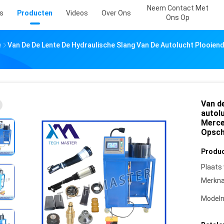
Neem Contact Met
s
Producten
Videos
Over Ons
Ons Op
e
Van De De Lente De Hydraulische Slang Van De Autolucht Plooie
Van d
autol
Merce
Opsch
Produc
Plaats
Merkn
Model