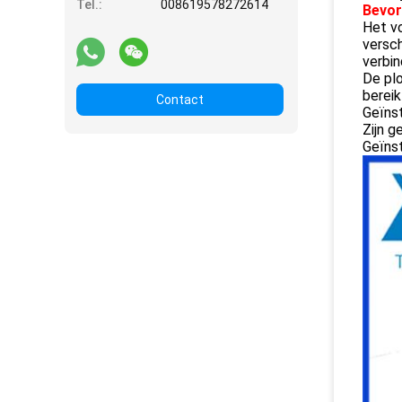
Tel.:
008619578272614
Bevor
Het v
versch
verbin
De plo
bereik
Contact
Geïnst
Zijn g
Geïnst