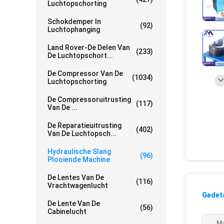
Luchtopschorting
Schokdemper In
(92)
Luchtophanging
Land Rover-De Delen Van
(233)
De Luchtopschort...
De Compressor Van De
(1034)
Luchtopschorting
De Compressoruitrusting
(117)
Van De ...
De Reparatieuitrusting
(402)
Van De Luchtopsch...
Hydraulische Slang
(96)
Plooiende Machine
De Lentes Van De
(116)
Vrachtwagenlucht
Gedeta
De Lente Van De
(56)
Cabinelucht
M