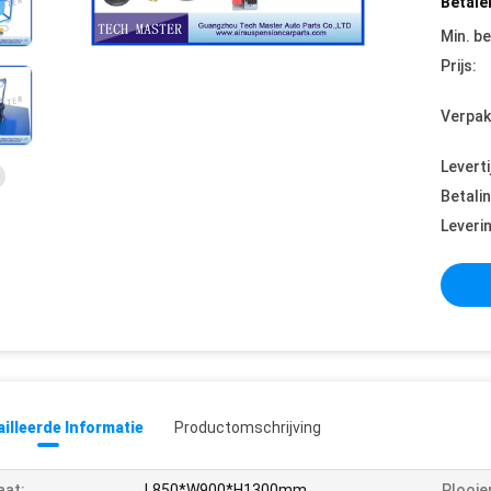
Betale
Min. be
Prijs:
Verpak
Leverti
Betali
Leveri
illeerde Informatie
Productomschrijving
aat:
L850*W900*H1300mm
Plooie