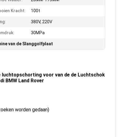
ooien Kracht:
100t
ng:
380V, 220V
emdruk:
30MPa
ine van de Slanggolfplaat
e luchtopschorting voor van de de Luchtschok
udi BMW Land Rover
rzoeken worden gedaan)