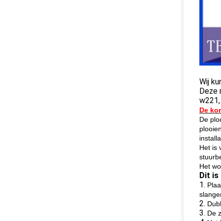
Wij ku
Deze m
w221,
De kor
De plo
plooie
install
Het is 
stuurbe
Het wo
Dit i
1.
Plaa
slange
2.
Dub
3.
De z