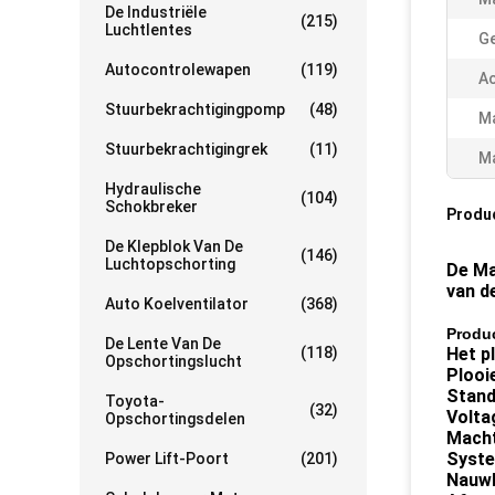
De Industriële
(215)
Luchtlentes
Ge
Autocontrolewapen
(119)
Ac
Stuurbekrachtigingpomp
(48)
M
Stuurbekrachtigingrek
(11)
Ma
Hydraulische
(104)
Schokbreker
Produ
De Klepblok Van De
(146)
Luchtopschorting
De Ma
van d
Auto Koelventilator
(368)
Produc
De Lente Van De
(118)
Het p
Opschortingslucht
Plooi
Stand
Toyota-
(32)
Volta
Opschortingsdelen
Macht
Syste
Power Lift-Poort
(201)
Nauwk