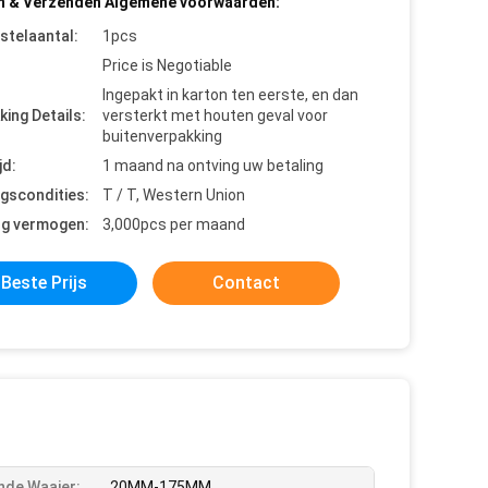
n & Verzenden Algemene voorwaarden:
stelaantal:
1pcs
Price is Negotiable
Ingepakt in karton ten eerste, en dan
king Details:
versterkt met houten geval voor
buitenverpakking
jd:
1 maand na ontving uw betaling
ngscondities:
T / T, Western Union
ng vermogen:
3,000pcs per maand
Beste Prijs
Contact
nde Waaier:
20MM-175MM