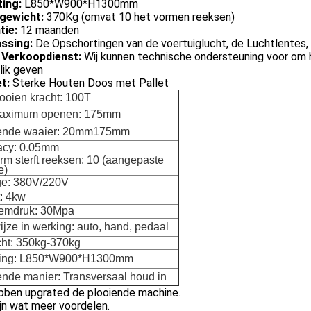
ing:
L850*W900*H1300mm
gewicht:
370Kg (omvat 10 het vormen reeksen)
tie:
12 maanden
ssing:
De Opschortingen van de voertuiglucht, de Luchtlentes,
 Verkoopdienst:
Wij kunnen technische ondersteuning voor om
lik geven
t:
Sterke Houten Doos met Pallet
looien kracht: 100T
maximum openen: 175mm
ende waaier: 20mm175mm
acy: 0.05mm
rm sterft reeksen: 10 (aangepaste
e)
ge: 380V/220V
: 4kw
emdruk: 30Mpa
ijze in werking: auto, hand, pedaal
ht: 350kg-370kg
ting: L850*W900*H1300mm
ende manier: Transversaal houd in
ebben upgrated de plooiende machine.
ijn wat meer voordelen.