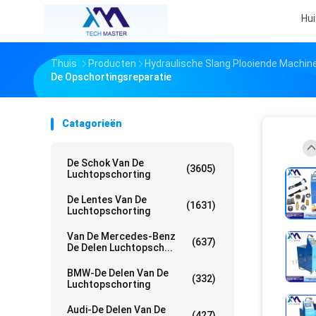
Hui
Thuis
Producten
Hydraulische Slang Plooiende Machin
De Opschortingsreparatie
Catagorieën
De Schok Van De
(3605)
Luchtopschorting
De Lentes Van De
(1631)
Luchtopschorting
Van De Mercedes-Benz
(637)
De Delen Luchtopsch...
BMW-De Delen Van De
(332)
Luchtopschorting
Audi-De Delen Van De
(427)