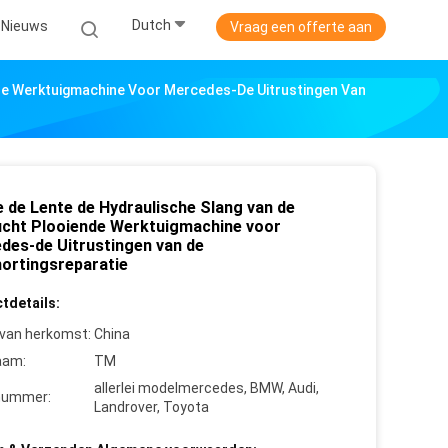
Dutch
Nieuws
Vraag een offerte aan
nde Werktuigmachine Voor Mercedes-De Uitrustingen Van
e de Lente de Hydraulische Slang van de
ucht Plooiende Werktuigmachine voor
des-de Uitrustingen van de
ortingsreparatie
tdetails:
 van herkomst:
China
aam:
TM
allerlei modelmercedes, BMW, Audi,
nummer:
Landrover, Toyota