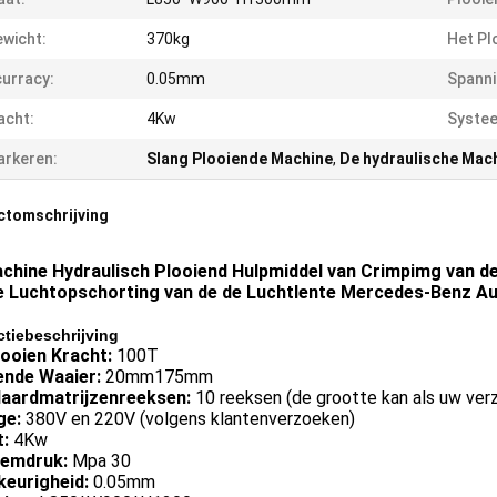
wicht:
370kg
Het Pl
urracy:
0.05mm
Spanni
acht:
4Kw
Syste
rkeren:
Slang Plooiende Machine
,
De hydraulische Mach
ctomschrijving
chine Hydraulisch Plooiend Hulpmiddel van Crimpimg van d
e Luchtopschorting van de de Luchtlente Mercedes-Benz A
tiebeschrijving
looien Kracht:
100T
ende Waaier:
20mm175mm
aardmatrijzenreeksen:
10 reeksen (de grootte kan als uw ve
ge:
380V en 220V (volgens klantenverzoeken)
:
4Kw
emdruk:
Mpa 30
eurigheid:
0.05mm