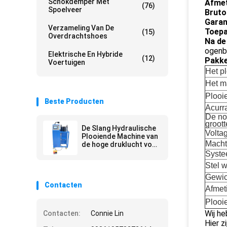
Schokdemper Met
Afmet
(76)
Spoelveer
Bruto
Garan
Verzameling Van De
Toepa
(15)
Overdrachtshoes
Na de
ogenb
Elektrische En Hybride
(12)
Pakke
Voertuigen
Het p
Het 
Plooi
Beste Producten
Acurr
De no
groott
De Slang Hydraulische
Volta
Plooiende Machine van
Macht
de hoge druklucht voor
Schokbreker
Syste
Stel w
Gewic
Contacten
Afme
Plooi
Wij h
Contacten:
Connie Lin
Hier z