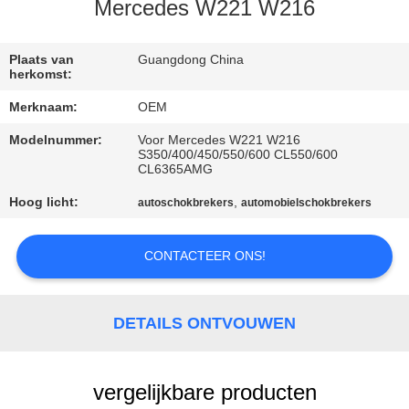
KWALITEITSCONTROLE
Mercedes W221 W216
NEEM
Plaats van
Guangdong China
herkomst:
CONTACT
Merknaam:
OEM
MET
Modelnummer:
Voor Mercedes W221 W216
ONS
S350/400/450/550/600 CL550/600
CL6365AMG
OP
Hoog licht:
,
autoschokbrekers
automobielschokbrekers
NIEUWS
CONTACTEER ONS!
EEN
OFFERTE
DETAILS ONTVOUWEN
AANVRAGEN
vergelijkbare producten