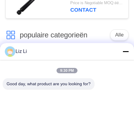
Luchtopschorting
Price is Negotiable MOQ:één pc/pcs
2223200713
CONTACT
2223200813
Hydraulische Abc
Opschortingsschok
populaire categorieën
Alle
Liz Li
De Schok van de
de lentes van de
luchtopschorting
luchtopschorting
9:30 PM
Van de mercedes-
BMW-de Delen van
Good day, what product are you looking for?
Benz de Delen
de Luchtopschorting
Luchtopschorting
Audi-de Delen van de
Schokdemper in
Luchtopschorting
luchtophanging