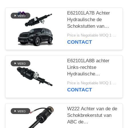
SITEMAP
E62101LA7B Achter
PRIVACY
Hydraulische de
Schokstutten van
BELEID
Nissan Patrol Infiniti
Price is Negotiable MOQ:1 PCs
QX56 QX80
CONTACT
E62101LA8B achter
Links-rechtse
Hydraulische
Schokstut voor Infiniti
Price is Negotiable MOQ:1 PCs
QX56 QX80 Z62
CONTACT
W222 Achter van de de
Schokbrekerstut van
ABC de