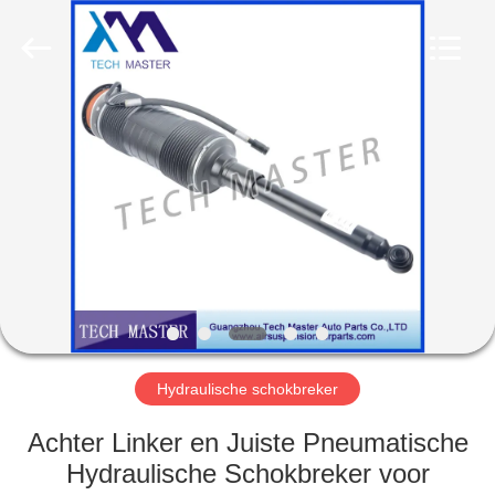
Guangzhou
Tech
master
auto
parts
co.ltd.
All
Rights
HUIS
Reserved.
PRODUCTEN
VIDEOS
OVER
ONS
Hydraulische schokbreker
FABRIEKSRONDLEIDING
Achter Linker en Juiste Pneumatische
Hydraulische Schokbreker voor