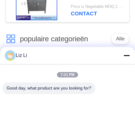
Mercedes / BMW
Price is Negotiable MOQ:1 set
Luchtvering
CONTACT
populaire categorieën
Alle
Liz Li
De Schok van de
de lentes van de
luchtopschorting
luchtopschorting
7:21 PM
Van de mercedes-
BMW-de Delen van
Good day, what product are you looking for?
Benz de Delen
de Luchtopschorting
Luchtopschorting
Audi-de Delen van de
Schokdemper in
Luchtopschorting
luchtophanging