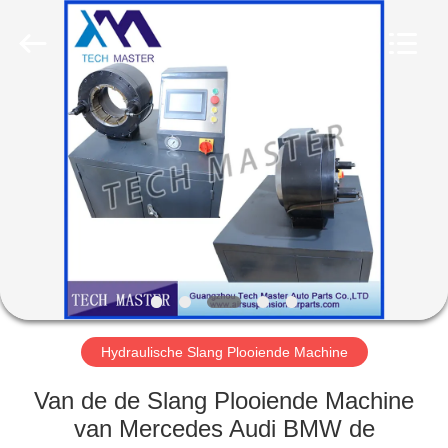
Guangzhou
Tech
master
auto
parts
co.ltd.
All
Rights
HUIS
Reserved.
PRODUCTEN
VIDEOS
OVER
ONS
Hydraulische Slang Plooiende Machine
FABRIEKSRONDLEIDING
Van de de Slang Plooiende Machine
van Mercedes Audi BMW de