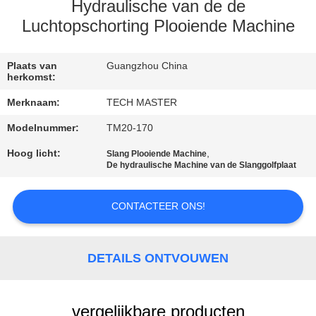
KWALITEITSCONTROLE
Hydraulische van de de
Luchtopschorting Plooiende Machine
NEEM
CONTACT
Plaats van
Guangzhou China
herkomst:
MET
Merknaam:
TECH MASTER
ONS
Modelnummer:
TM20-170
OP
Hoog licht:
,
Slang Plooiende Machine
De hydraulische Machine van de Slanggolfplaat
NIEUWS
CONTACTEER ONS!
EEN
OFFERTE
DETAILS ONTVOUWEN
AANVRAGEN
vergelijkbare producten