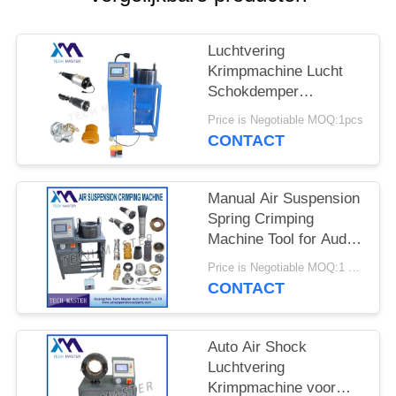
SITEMAP
Luchtvering
PRIVACY
Krimpmachine Lucht
BELEID
Schokdemper
Krimpmachine Met
Price is Negotiable MOQ:1pcs
Scherm Montage
CONTACT
Reparatie Luchtvering
Manual Air Suspension
Spring Crimping
Machine Tool for Audi
Air Suspension Shock
Price is Negotiable MOQ:1 set
Crimping Machine
CONTACT
Auto Air Shock
Luchtvering
Krimpmachine voor