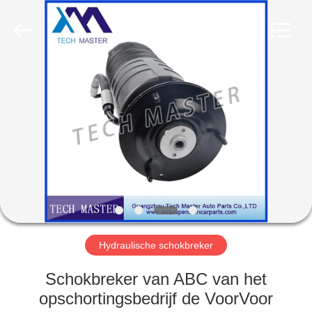
Guangzhou
Tech
master
auto
parts
co.ltd.
All
Rights
HUIS
Reserved.
PRODUCTEN
VIDEOS
OVER
ONS
Hydraulische schokbreker
FABRIEKSRONDLEIDING
Schokbreker van ABC van het
opschortingsbedrijf de VoorVoor