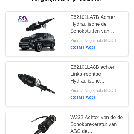
SITEMAP
E62101LA7B Achter
PRIVACY
Hydraulische de
BELEID
Schokstutten van
Nissan Patrol Infiniti
Price is Negotiable MOQ:1 PCs
QX56 QX80
CONTACT
E62101LA8B achter
Links-rechtse
Hydraulische
Schokstut voor Infiniti
Price is Negotiable MOQ:1 PCs
QX56 QX80 Z62
CONTACT
W222 Achter van de de
Schokbrekerstut van
ABC de