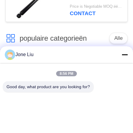
Luchtopschorting
Price is Negotiable MOQ:één pc/pcs
2223200713
CONTACT
2223200813
Hydraulische Abc
Opschortingsschok
populaire categorieën
Alle
Jone Liu
De Schok van de
de lentes van de
luchtopschorting
luchtopschorting
8:56 PM
Van de mercedes-
BMW-de Delen van
Good day, what product are you looking for?
Benz de Delen
de Luchtopschorting
Luchtopschorting
Audi-de Delen van de
Schokdemper in
Luchtopschorting
luchtophanging