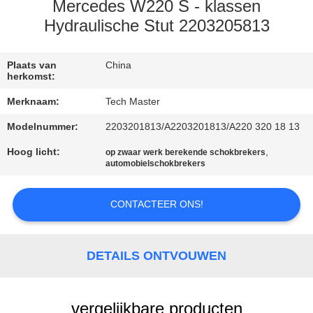
KWALITEITSCONTROLE
Mercedes W220 S - klassen
Hydraulische Stut 2203205813
NEEM
CONTACT
Plaats van
China
herkomst:
MET
Merknaam:
Tech Master
ONS
Modelnummer:
2203201813/A2203201813/A220 320 18 13
OP
Hoog licht:
,
op zwaar werk berekende schokbrekers
automobielschokbrekers
NIEUWS
CONTACTEER ONS!
EEN
OFFERTE
DETAILS ONTVOUWEN
AANVRAGEN
vergelijkbare producten