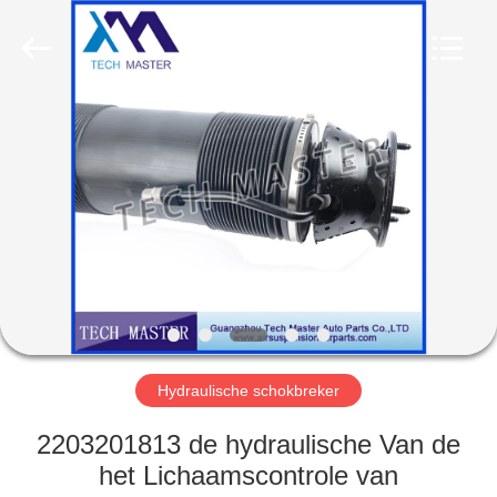
Guangzhou
Tech
master
auto
parts
co.ltd.
All
Rights
HUIS
Reserved.
PRODUCTEN
VIDEOS
OVER
ONS
Hydraulische schokbreker
FABRIEKSRONDLEIDING
2203201813 de hydraulische Van de
het Lichaamscontrole van