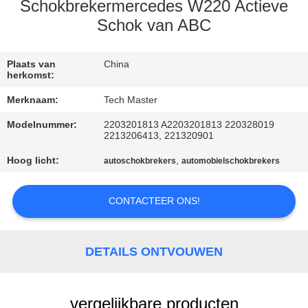
KWALITEITSCONTROLE
Schokbrekermercedes W220 Actieve
Schok van ABC
NEEM
CONTACT
Plaats van
China
herkomst:
MET
Merknaam:
Tech Master
ONS
Modelnummer:
2203201813 A2203201813 220328019
OP
2213206413, 221320901
Hoog licht:
,
autoschokbrekers
automobielschokbrekers
NIEUWS
CONTACTEER ONS!
EEN
OFFERTE
DETAILS ONTVOUWEN
AANVRAGEN
vergelijkbare producten