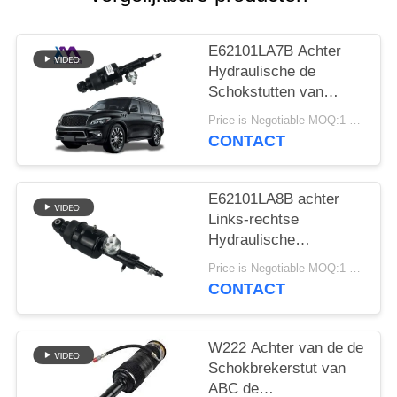
SITEMAP
E62101LA7B Achter
PRIVACY
Hydraulische de
BELEID
Schokstutten van
Nissan Patrol Infiniti
Price is Negotiable MOQ:1 PCs
QX56 QX80
CONTACT
E62101LA8B achter
Links-rechtse
Hydraulische
Schokstut voor Infiniti
Price is Negotiable MOQ:1 PCs
QX56 QX80 Z62
CONTACT
W222 Achter van de de
Schokbrekerstut van
ABC de