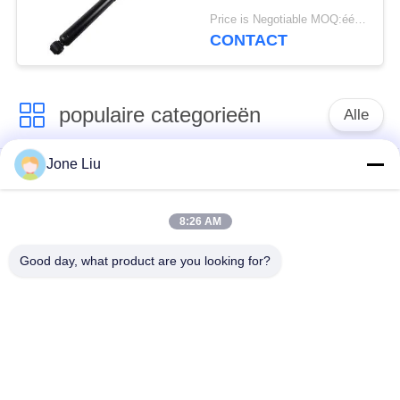
Luchtopschorting
Price is Negotiable MOQ:één pc/pcs
2223200713
CONTACT
2223200813
Hydraulische Abc
Opschortingsschok
populaire categorieën
Alle
Jone Liu
De Schok van de
de lentes van de
luchtopschorting
luchtopschorting
8:26 AM
Van de mercedes-
BMW-de Delen van
Good day, what product are you looking for?
Benz de Delen
de Luchtopschorting
Luchtopschorting
Audi-de Delen van de
Schokdemper in
Luchtopschorting
luchtophanging