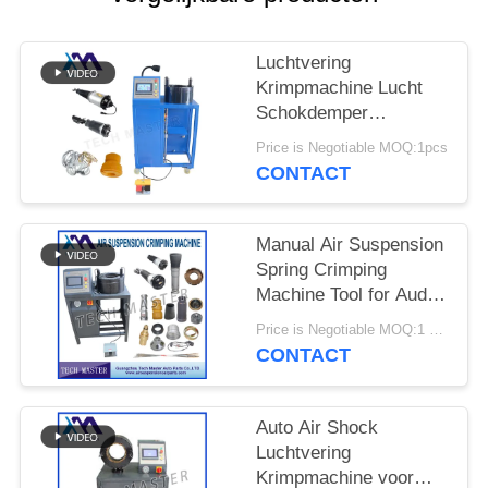
SITEMAP
Luchtvering
PRIVACY
Krimpmachine Lucht
BELEID
Schokdemper
Krimpmachine Met
Price is Negotiable MOQ:1pcs
Scherm Montage
CONTACT
Reparatie Luchtvering
Manual Air Suspension
Spring Crimping
Machine Tool for Audi
Air Suspension Shock
Price is Negotiable MOQ:1 set
Crimping Machine
CONTACT
Auto Air Shock
Luchtvering
Krimpmachine voor