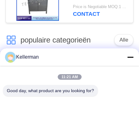
Mercedes / BMW
Price is Negotiable MOQ:1 set
Luchtvering
CONTACT
populaire categorieën
Alle
Kellerman
De Schok van de
de lentes van de
luchtopschorting
luchtopschorting
11:21 AM
Van de mercedes-
BMW-de Delen van
Good day, what product are you looking for?
Benz de Delen
de Luchtopschorting
Luchtopschorting
Audi-de Delen van de
Schokdemper in
Luchtopschorting
luchtophanging