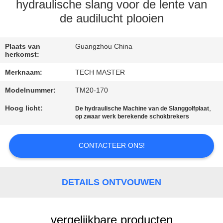
KWALITEITSCONTROLE
hydraulische slang voor de lente van
de audilucht plooien
NEEM
CONTACT
Plaats van
Guangzhou China
herkomst:
MET
Merknaam:
TECH MASTER
ONS
Modelnummer:
TM20-170
OP
Hoog licht:
,
De hydraulische Machine van de Slanggolfplaat
op zwaar werk berekende schokbrekers
NIEUWS
CONTACTEER ONS!
EEN
OFFERTE
DETAILS ONTVOUWEN
AANVRAGEN
vergelijkbare producten