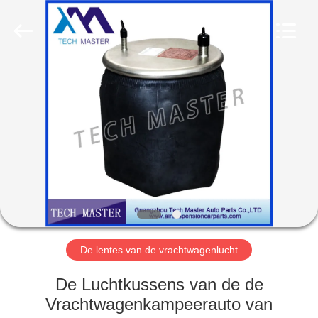
Guangzhou
Tech
master
auto
parts
co.ltd.
All
Rights
HUIS
Reserved.
PRODUCTEN
VIDEOS
OVER
ONS
De lentes van de vrachtwagenlucht
FABRIEKSRONDLEIDING
De Luchtkussens van de de
Vrachtwagenkampeerauto van