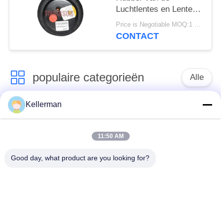
Luchtlentes en Lente
van de Staal2e6*6
Price is Negotiable MOQ:1 PC
2S70-13 Lucht
CONTACT
populaire categorieën
Alle
Kellerman
De Schok van de
de lentes van de
luchtopschorting
luchtopschorting
11:50 AM
Van de mercedes-
BMW-de Delen van
Good day, what product are you looking for?
Benz de Delen
de Luchtopschorting
Luchtopschorting
Audi-de Delen van de
Schokdemper in
Luchtopschorting
luchtophanging