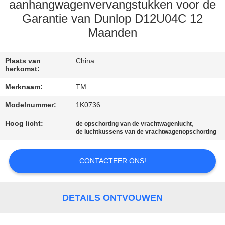
KWALITEITSCONTROLE
aanhangwagenvervangstukken voor de
Garantie van Dunlop D12U04C 12
Maanden
NEEM
CONTACT
Plaats van
China
MET
herkomst:
ONS
Merknaam:
TM
OP
Modelnummer:
1K0736
Hoog licht:
,
de opschorting van de vrachtwagenlucht
NIEUWS
de luchtkussens van de vrachtwagenopschorting
EEN
CONTACTEER ONS!
OFFERTE
AANVRAGEN
DETAILS ONTVOUWEN