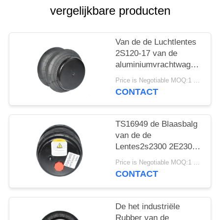
SITEMAP
vergelijkbare producten
PRIVACY
Van de de Luchtlentes
BELEID
2S120-17 van de
aluminiumvrachtwagen
van de de
Price is Negotiable MOQ:1 PC
Luchtblaasbalg de Auto
CONTACT
Model2e7*7
TS16949 de Blaasbalg
van de de
Lentes2s2300 2E2300
Lucht van de
Price is Negotiable MOQ:1 PC
vrachtwagenlucht
CONTACT
De het industriële
Rubber van de