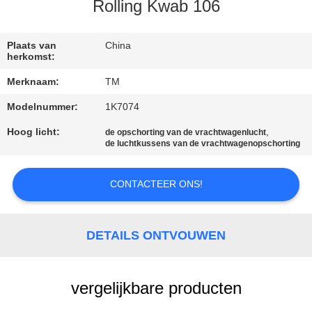
KWALITEITSCONTROLE
Rolling Kwab 106
NEEM
Plaats van
China
herkomst:
CONTACT
Merknaam:
TM
MET
Modelnummer:
1K7074
ONS
Hoog licht:
,
de opschorting van de vrachtwagenlucht
OP
de luchtkussens van de vrachtwagenopschorting
NIEUWS
CONTACTEER ONS!
EEN
DETAILS ONTVOUWEN
OFFERTE
AANVRAGEN
vergelijkbare producten