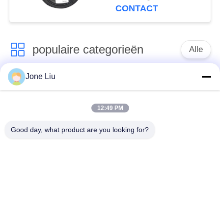
2S70-13 Lucht
CONTACT
populaire categorieën
Alle
Jone Liu
De Schok van de
de lentes van de
luchtopschorting
luchtopschorting
12:49 PM
Van de mercedes-
BMW-de Delen van
Good day, what product are you looking for?
Benz de Delen
de Luchtopschorting
Luchtopschorting
Audi-de Delen van de
Schokdemper in
Luchtopschorting
luchtophanging
Land Rover-de Delen