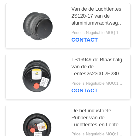
SITEMAP
Van de de Luchtlentes
2S120-17 van de
PRIVACY
aluminiumvrachtwagen
BELEID
van de de
Price is Negotiable MOQ:1 PC
Luchtblaasbalg de Auto
CONTACT
Model2e7*7
TS16949 de Blaasbalg
van de de
Lentes2s2300 2E2300
Lucht van de
Price is Negotiable MOQ:1 PC
vrachtwagenlucht
CONTACT
De het industriële
Rubber van de
Luchtlentes en Lente
van de Staal2e6*6
Price is Negotiable MOQ:1 PC