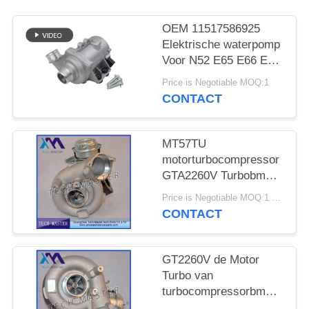
SITEMAP
OEM 11517586925
PRIVACY
Elektrische waterpomp
Voor N52 E65 E66 E60
BELEID
E61 E90 E91 Auto
Price is Negotiable MOQ:1
koelwaterpomp
CONTACT
MT57TU
motorturbocompressor
GTA2260V Turbobmw
E53 OE 791044E
Price is Negotiable MOQ:1 stk
7791046F
CONTACT
GT2260V de Motor
Turbo van
turbocompressorbmw
X5 742417-0001