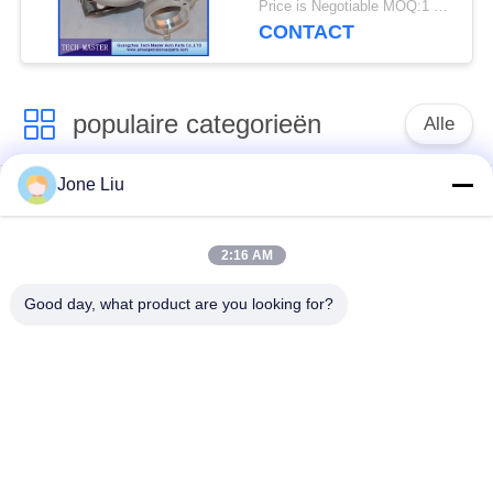
Price is Negotiable MOQ:1 stk
753392-5015S M57TU
CONTACT
populaire categorieën
Alle
Jone Liu
De Schok van de
de lentes van de
luchtopschorting
luchtopschorting
2:16 AM
Van de mercedes-
BMW-de Delen van
Good day, what product are you looking for?
Benz de Delen
de Luchtopschorting
Luchtopschorting
Audi-de Delen van de
Schokdemper in
Luchtopschorting
luchtophanging