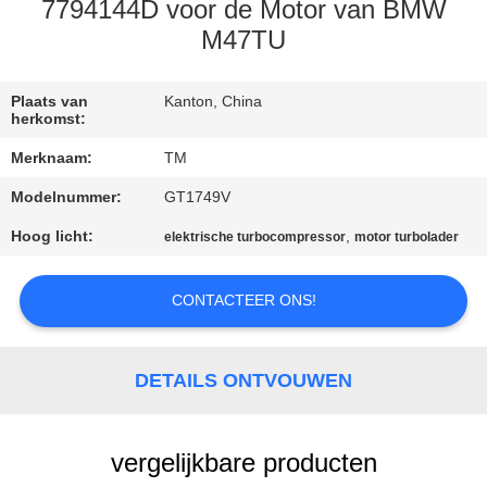
KWALITEITSCONTROLE
7794144D voor de Motor van BMW
M47TU
NEEM
CONTACT
Plaats van
Kanton, China
herkomst:
MET
Merknaam:
TM
ONS
Modelnummer:
GT1749V
OP
Hoog licht:
,
elektrische turbocompressor
motor turbolader
NIEUWS
CONTACTEER ONS!
EEN
DETAILS ONTVOUWEN
OFFERTE
AANVRAGEN
vergelijkbare producten