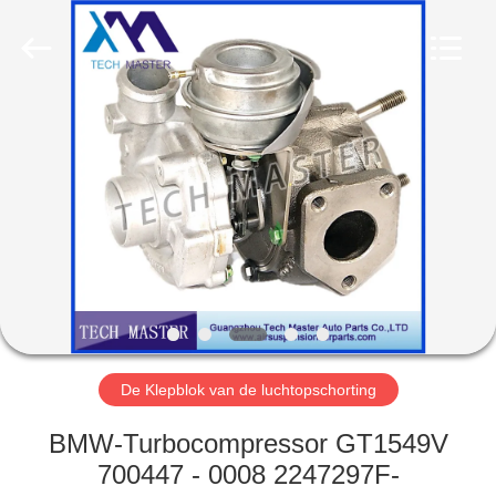
Guangzhou
Tech
master
auto
parts
co.ltd.
All
Rights
HUIS
Reserved.
PRODUCTEN
VIDEOS
OVER
ONS
De Klepblok van de luchtopschorting
FABRIEKSRONDLEIDING
BMW-Turbocompressor GT1549V
700447 - 0008 2247297F-