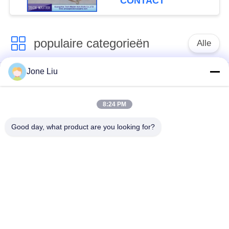
CONTACT
populaire categorieën
Alle
Jone Liu
De Schok van de
de lentes van de
luchtopschorting
luchtopschorting
8:24 PM
Van de mercedes-
BMW-de Delen van
Good day, what product are you looking for?
Benz de Delen
de Luchtopschorting
Luchtopschorting
Audi-de Delen van de
Schokdemper in
Luchtopschorting
luchtophanging
Land Rover-de Delen
De Compressor van
van de