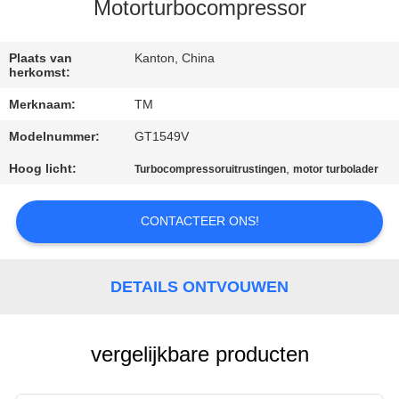
KWALITEITSCONTROLE
Motorturbocompressor
NEEM
Plaats van
Kanton, China
herkomst:
CONTACT
Merknaam:
TM
MET
Modelnummer:
GT1549V
ONS
Hoog licht:
,
Turbocompressoruitrustingen
motor turbolader
OP
CONTACTEER ONS!
NIEUWS
EEN
DETAILS ONTVOUWEN
OFFERTE
AANVRAGEN
vergelijkbare producten