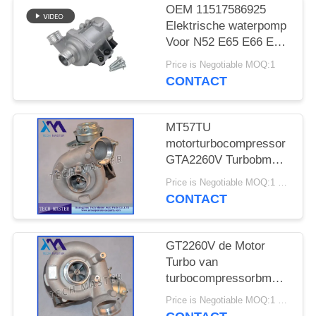
SITEMAP
OEM 11517586925
Elektrische waterpomp
Voor N52 E65 E66 E60
PRIVACY
E61 E90 E91 Auto
Price is Negotiable MOQ:1
BELEID
koelwaterpomp
CONTACT
MT57TU
motorturbocompressor
GTA2260V Turbobmw
E53 OE 791044E
Price is Negotiable MOQ:1 stk
7791046F
CONTACT
GT2260V de Motor
Turbo van
turbocompressorbmw
X5 742417-0001
Price is Negotiable MOQ:1 stk
753392-5015S M57TU