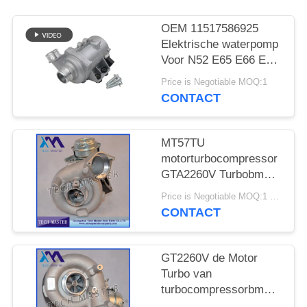
SITEMAP
OEM 11517586925
PRIVACY
Elektrische waterpomp
Voor N52 E65 E66 E60
BELEID
E61 E90 E91 Auto
Price is Negotiable MOQ:1
koelwaterpomp
CONTACT
MT57TU
motorturbocompressor
GTA2260V Turbobmw
E53 OE 791044E
Price is Negotiable MOQ:1 stk
7791046F
CONTACT
GT2260V de Motor
Turbo van
turbocompressorbmw
X5 742417-0001