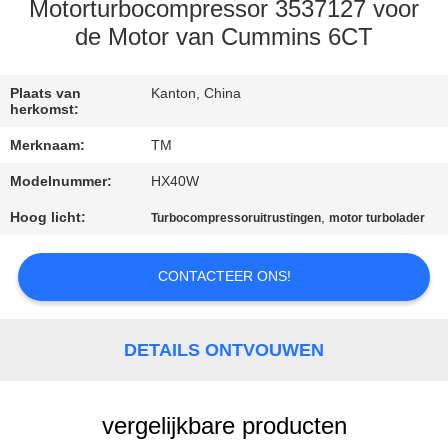
KWALITEITSCONTROLE
Motorturbocompressor 3537127 voor
de Motor van Cummins 6CT
NEEM
CONTACT
Plaats van
Kanton, China
herkomst:
MET
Merknaam:
TM
ONS
Modelnummer:
HX40W
OP
Hoog licht:
,
Turbocompressoruitrustingen
motor turbolader
NIEUWS
CONTACTEER ONS!
EEN
DETAILS ONTVOUWEN
OFFERTE
AANVRAGEN
vergelijkbare producten