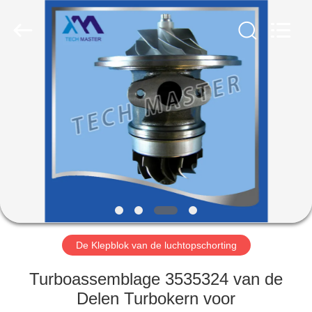
Guangzhou
Tech
master
auto
parts
co.ltd.
All
Rights
HUIS
Reserved.
PRODUCTEN
VIDEOS
OVER
ONS
De Klepblok van de luchtopschorting
FABRIEKSRONDLEIDING
Turboassemblage 3535324 van de
Delen Turbokern voor