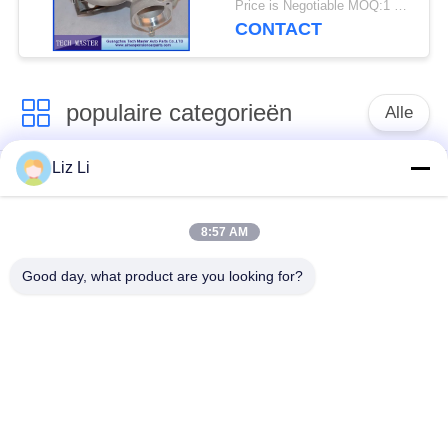
Price is Negotiable MOQ:1 stk
753392-5015S M57TU
CONTACT
populaire categorieën
Alle
Liz Li
De Schok van de
de lentes van de
luchtopschorting
luchtopschorting
8:57 AM
Van de mercedes-
BMW-de Delen van
Good day, what product are you looking for?
Benz de Delen
de Luchtopschorting
Luchtopschorting
Audi-de Delen van de
Schokdemper in
Luchtopschorting
luchtophanging