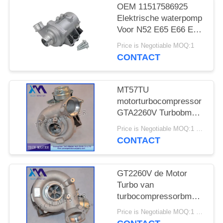
SITEMAP
OEM 11517586925
Elektrische waterpomp
Voor N52 E65 E66 E60
PRIVACY
E61 E90 E91 Auto
Price is Negotiable MOQ:1
BELEID
koelwaterpomp
CONTACT
MT57TU
motorturbocompressor
GTA2260V Turbobmw
E53 OE 791044E
Price is Negotiable MOQ:1 stk
7791046F
CONTACT
GT2260V de Motor
Turbo van
turbocompressorbmw
X5 742417-0001
Price is Negotiable MOQ:1 stk
753392-5015S M57TU