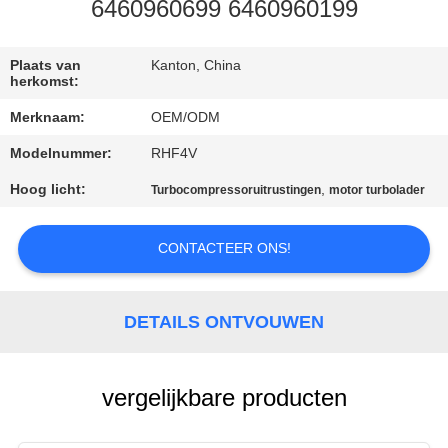
KWALITEITSCONTROLE
6460960699 6460960199
NEEM
Plaats van
Kanton, China
herkomst:
CONTACT
Merknaam:
OEM/ODM
MET
Modelnummer:
RHF4V
ONS
Hoog licht:
,
Turbocompressoruitrustingen
motor turbolader
OP
CONTACTEER ONS!
NIEUWS
EEN
DETAILS ONTVOUWEN
OFFERTE
AANVRAGEN
vergelijkbare producten