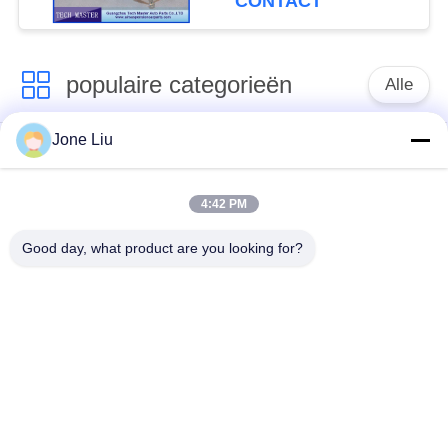
CONTACT
populaire categorieën
Alle
Jone Liu
De Schok van de
de lentes van de
luchtopschorting
luchtopschorting
4:42 PM
Van de mercedes-
BMW-de Delen van
Good day, what product are you looking for?
Benz de Delen
de Luchtopschorting
Luchtopschorting
Audi-de Delen van de
Schokdemper in
Luchtopschorting
luchtophanging
Land Rover-de Delen
De Compressor van
van de