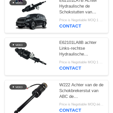
SITEMAP
E62101LA7B Achter
Hydraulische de
Schokstutten van
PRIVACY
Nissan Patrol Infiniti
Price is Negotiable MOQ:1 PCs
QX56 QX80
BELEID
CONTACT
E62101LA8B achter
Links-rechtse
Hydraulische
Schokstut voor Infiniti
Price is Negotiable MOQ:1 PCs
QX56 QX80 Z62
CONTACT
W222 Achter van de de
Schokbrekerstut van
ABC de
Luchtopschorting
Price is Negotiable MOQ:één pc/pcs
2223200713
CONTACT