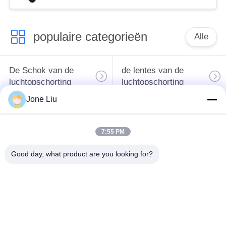
2223200813
Hydraulische Abc
Opschortingsschok
populaire categorieën
Alle
De Schok van de
de lentes van de
luchtopschorting
luchtopschorting
Jone Liu
Van de mercedes-
BMW-de Delen van
Benz de Delen
de Luchtopschorting
7:55 PM
Luchtopschorting
Good day, what product are you looking for?
Audi-de Delen van de
Schokdemper in
Luchtopschorting
luchtophanging
Land Rover-de Delen
De Compressor van
van de
de luchtopschorting