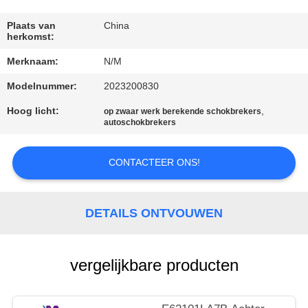
KWALITEITSCONTROLE
Plaats van
China
herkomst:
NEEM
Merknaam:
N/M
CONTACT
Modelnummer:
2023200830
MET
ONS
Hoog licht:
,
op zwaar werk berekende schokbrekers
autoschokbrekers
OP
CONTACTEER ONS!
NIEUWS
DETAILS ONTVOUWEN
EEN
OFFERTE
vergelijkbare producten
AANVRAGEN