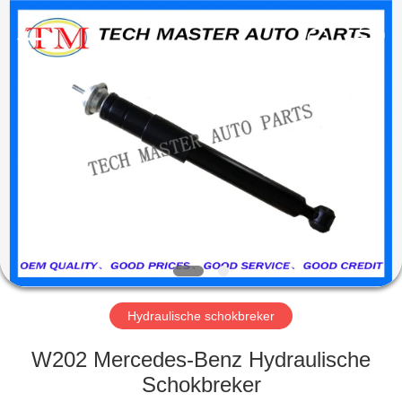
Guangzhou
Tech
master
auto
parts
co.ltd.
All
Rights
HUIS
Reserved.
PRODUCTEN
VIDEOS
OVER
ONS
Hydraulische schokbreker
FABRIEKSRONDLEIDING
W202 Mercedes-Benz Hydraulische
Schokbreker