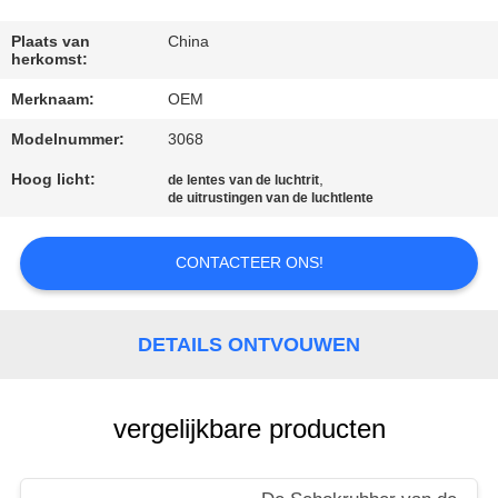
KWALITEITSCONTROLE
Plaats van
China
herkomst:
NEEM
Merknaam:
OEM
CONTACT
Modelnummer:
3068
MET
ONS
Hoog licht:
,
de lentes van de luchtrit
de uitrustingen van de luchtlente
OP
CONTACTEER ONS!
NIEUWS
DETAILS ONTVOUWEN
EEN
OFFERTE
vergelijkbare producten
AANVRAGEN