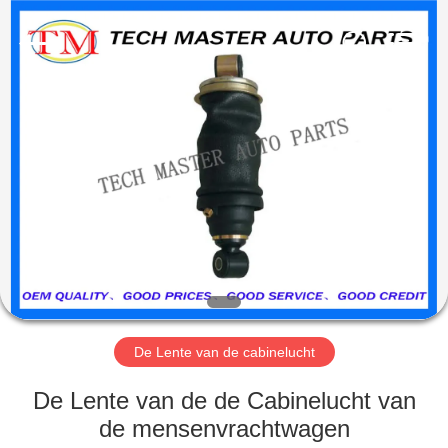
Guangzhou
Tech
master
auto
parts
co.ltd.
All
Rights
HUIS
Reserved.
PRODUCTEN
VIDEOS
OVER
ONS
De Lente van de cabinelucht
FABRIEKSRONDLEIDING
De Lente van de de Cabinelucht van
de mensenvrachtwagen