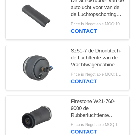
SITEMAP
De Schokrubber van de
autolucht voor van de
de Luchtopschorting
PRIVACY
van A6 C5 4Z7413031A
Price is Negotiable MOQ:10 het stuk/de Stukken worden Steekproeven ingestemd met
Allroad de
BELEID
CONTACT
Reparatieuitrusting
Sz51-7 de Driontitech-
de Luchtlente van de
Vrachtwagencabine
voor
Price is Negotiable MOQ:1 pc/pcs
Aanhangwagensbestuurder
CONTACT
Seat
Firestone W21-760-
9000 de
Rubberluchtlente
Contitech SK68-
Price is Negotiable MOQ:1 pc/pcs
15P01/de Delen van de
CONTACT