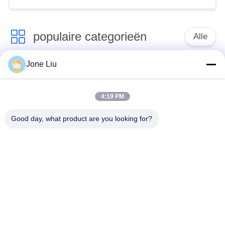
Luchtkussenopschorting
populaire categorieën
Alle
Jone Liu
De Schok van de
de lentes van de
luchtopschorting
luchtopschorting
4:19 PM
Van de mercedes-
BMW-de Delen van
Good day, what product are you looking for?
Benz de Delen
de Luchtopschorting
Luchtopschorting
Audi-de Delen van de
Schokdemper in
Luchtopschorting
luchtophanging
Land Rover-de Delen
De Compressor van
van de
de luchtopschorting