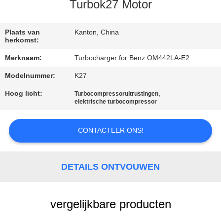
KWALITEITSCONTROLE
Turbok27 Motor
NEEM
Plaats van
Kanton, China
herkomst:
CONTACT
Merknaam:
Turbocharger for Benz OM442LA-E2
MET
Modelnummer:
K27
ONS
Hoog licht:
,
Turbocompressoruitrustingen
OP
elektrische turbocompressor
NIEUWS
CONTACTEER ONS!
EEN
DETAILS ONTVOUWEN
OFFERTE
AANVRAGEN
vergelijkbare producten