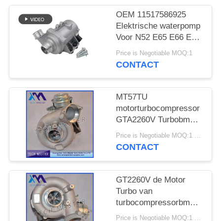
SITEMAP
OEM 11517586925
Elektrische waterpomp
PRIVACY
Voor N52 E65 E66 E60
BELEID
E61 E90 E91 Auto
Price is Negotiable MOQ:1
koelwaterpomp
CONTACT
MT57TU
motorturbocompressor
GTA2260V Turbobmw
E53 OE 791044E
Price is Negotiable MOQ:1 stk
7791046F
CONTACT
GT2260V de Motor
Turbo van
turbocompressorbmw
X5 742417-0001
Price is Negotiable MOQ:1 stk