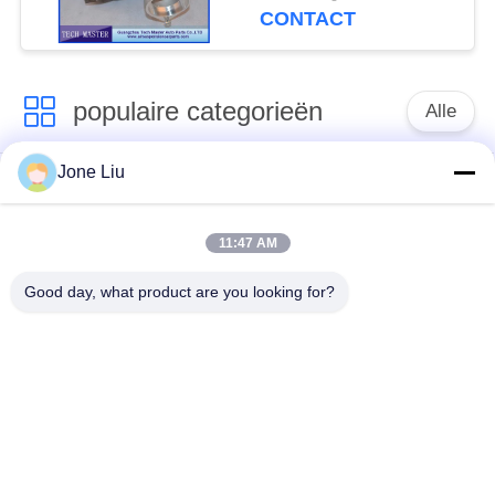
753392-5015S M57TU
CONTACT
populaire categorieën
Alle
Jone Liu
De Schok van de
de lentes van de
luchtopschorting
luchtopschorting
11:47 AM
Van de mercedes-
BMW-de Delen van
Good day, what product are you looking for?
Benz de Delen
de Luchtopschorting
Luchtopschorting
Audi-de Delen van de
Schokdemper in
Luchtopschorting
luchtophanging
Land Rover-de Delen