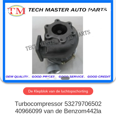
Guangzhou
Tech
master
auto
parts
co.ltd.
All
Rights
HUIS
Reserved.
PRODUCTEN
VIDEOS
OVER
ONS
De Klepblok van de luchtopschorting
FABRIEKSRONDLEIDING
Turbocompressor 53279706502
40966099 van de Benzom442la