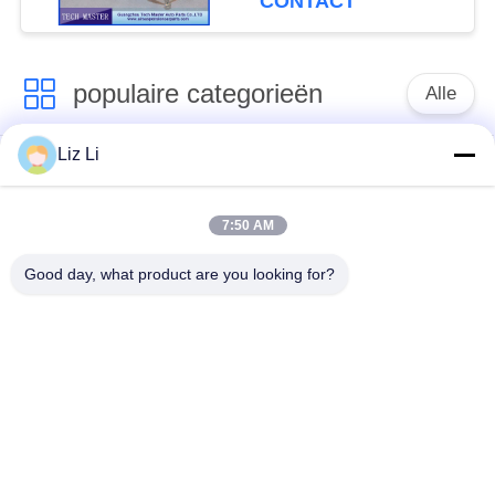
CONTACT
populaire categorieën
Alle
Liz Li
De Schok van de
de lentes van de
luchtopschorting
luchtopschorting
7:50 AM
Van de mercedes-
BMW-de Delen van
Good day, what product are you looking for?
Benz de Delen
de Luchtopschorting
Luchtopschorting
Audi-de Delen van de
Schokdemper in
Luchtopschorting
luchtophanging
Land Rover-de Delen
De Compressor van
van de