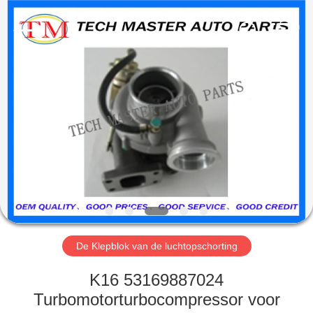
Guangzhou
Tech
master
auto
parts
co.ltd.
All
Rights
HUIS
Reserved.
PRODUCTEN
VIDEOS
OVER
ONS
De Klepblok van de luchtopschorting
FABRIEKSRONDLEIDING
K16 53169887024
Turbomotorturbocompressor voor