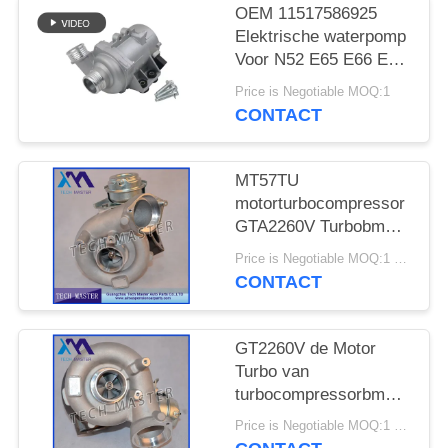
SITEMAP
OEM 11517586925
Elektrische waterpomp
Voor N52 E65 E66 E60
PRIVACY
E61 E90 E91 Auto
Price is Negotiable MOQ:1
BELEID
koelwaterpomp
CONTACT
MT57TU
motorturbocompressor
GTA2260V Turbobmw
E53 OE 791044E
Price is Negotiable MOQ:1 stk
7791046F
CONTACT
GT2260V de Motor
Turbo van
turbocompressorbmw
X5 742417-0001
Price is Negotiable MOQ:1 stk
753392-5015S M57TU