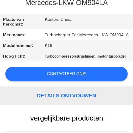
KWALITEITSCONTROLE
Mercedes-LKW OM904LA
NEEM
Plaats van
Kanton, China
herkomst:
CONTACT
Merknaam:
Turbocharger For Mercedes-LKW OM904LA
MET
Modelnummer:
K16
ONS
Hoog licht:
,
Turbocompressoruitrustingen
motor turbolader
OP
CONTACTEER ONS!
NIEUWS
EEN
DETAILS ONTVOUWEN
OFFERTE
AANVRAGEN
vergelijkbare producten