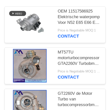
SITEMAP
OEM 11517586925
PRIVACY
Elektrische waterpomp
Voor N52 E65 E66 E60
BELEID
E61 E90 E91 Auto
Price is Negotiable MOQ:1
koelwaterpomp
CONTACT
MT57TU
motorturbocompressor
GTA2260V Turbobmw
E53 OE 791044E
Price is Negotiable MOQ:1 stk
7791046F
CONTACT
GT2260V de Motor
Turbo van
turbocompressorbmw