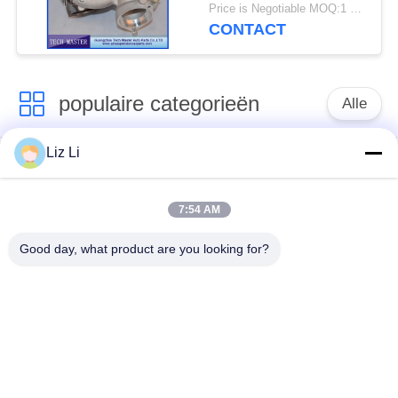
X5 742417-0001
Price is Negotiable MOQ:1 stk
753392-5015S M57TU
CONTACT
populaire categorieën
Alle
Liz Li
De Schok van de
de lentes van de
luchtopschorting
luchtopschorting
7:54 AM
Van de mercedes-
BMW-de Delen van
Good day, what product are you looking for?
Benz de Delen
de Luchtopschorting
Luchtopschorting
Audi-de Delen van de
Schokdemper in
Luchtopschorting
luchtophanging