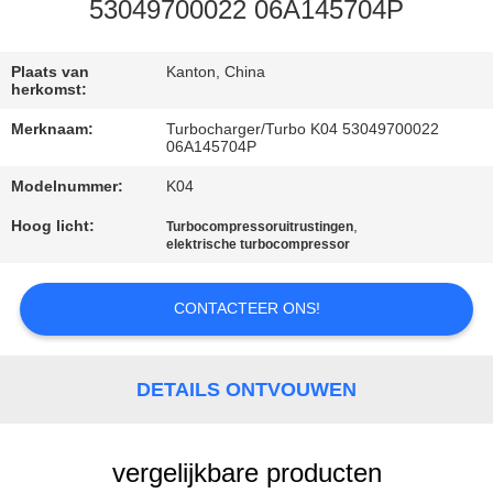
KWALITEITSCONTROLE
53049700022 06A145704P
NEEM
Plaats van
Kanton, China
herkomst:
CONTACT
Merknaam:
Turbocharger/Turbo K04 53049700022
MET
06A145704P
ONS
Modelnummer:
K04
OP
Hoog licht:
,
Turbocompressoruitrustingen
elektrische turbocompressor
NIEUWS
CONTACTEER ONS!
EEN
OFFERTE
DETAILS ONTVOUWEN
AANVRAGEN
vergelijkbare producten