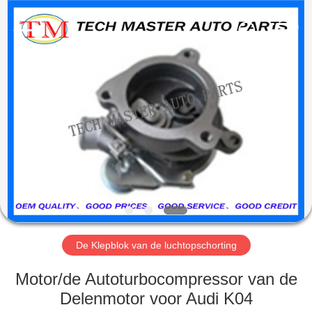
Guangzhou
Tech
master
auto
parts
co.ltd.
All
Rights
HUIS
Reserved.
PRODUCTEN
VIDEOS
OVER
ONS
De Klepblok van de luchtopschorting
FABRIEKSRONDLEIDING
Motor/de Autoturbocompressor van de
Delenmotor voor Audi K04