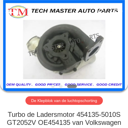
Guangzhou
Tech
master
auto
parts
co.ltd.
All
Rights
HUIS
Reserved.
PRODUCTEN
VIDEOS
OVER
ONS
De Klepblok van de luchtopschorting
FABRIEKSRONDLEIDING
Turbo de Ladersmotor 454135-5010S
GT2052V OE454135 van Volkswagen