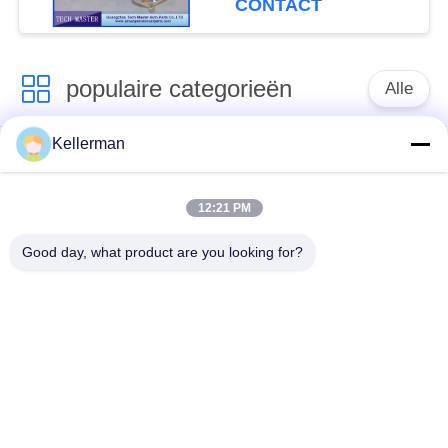
CONTACT
populaire categorieën
Alle
Kellerman
De Schok van de
de lentes van de
luchtopschorting
luchtopschorting
12:21 PM
Van de mercedes-
BMW-de Delen van
Good day, what product are you looking for?
Benz de Delen
de Luchtopschorting
Luchtopschorting
Audi-de Delen van de
Schokdemper in
Luchtopschorting
luchtophanging
Land Rover-de Delen
De Compressor van