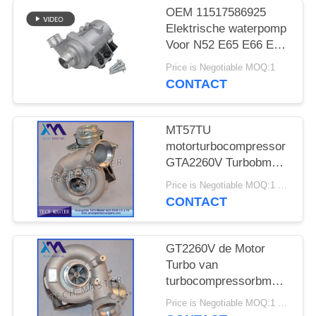
SITEMAP
OEM 11517586925
Elektrische waterpomp
PRIVACY
Voor N52 E65 E66 E60
E61 E90 E91 Auto
BELEID
Price is Negotiable MOQ:1
koelwaterpomp
CONTACT
MT57TU
motorturbocompressor
GTA2260V Turbobmw
E53 OE 791044E
Price is Negotiable MOQ:1 stk
7791046F
CONTACT
GT2260V de Motor
Turbo van
turbocompressorbmw
X5 742417-0001
Price is Negotiable MOQ:1 stk
753392-5015S M57TU