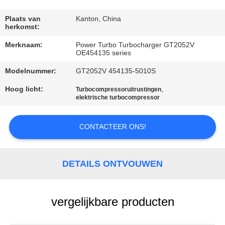
KWALITEITSCONTROLE
Plaats van
Kanton, China
herkomst:
NEEM
Merknaam:
Power Turbo Turbocharger GT2052V
CONTACT
OE454135 series
MET
Modelnummer:
GT2052V 454135-5010S
ONS
Hoog licht:
,
Turbocompressoruitrustingen
OP
elektrische turbocompressor
CONTACTEER ONS!
NIEUWS
EEN
DETAILS ONTVOUWEN
OFFERTE
AANVRAGEN
vergelijkbare producten