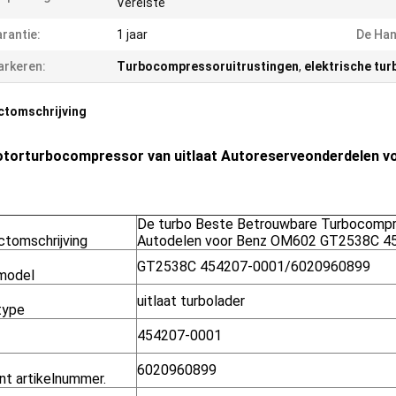
Vereiste
rantie:
1 jaar
De Han
rkeren:
Turbocompressoruitrustingen
,
elektrische tu
ctomschrijving
torturbocompressor van uitlaat Autoreserveonderdelen 
De turbo Beste Betrouwbare Turbocompre
ctomschrijving
Autodelen voor Benz OM602 GT2538C 
GT2538C 454207-0001/6020960899
model
uitlaat turbolader
type
454207-0001
6020960899
nt artikelnummer.