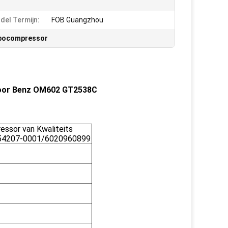
del Termijn:
FOB Guangzhou
rbocompressor
voor Benz OM602 GT2538C
ssor van Kwaliteits
454207-0001/6020960899