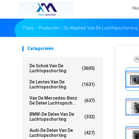
Hui
Thuis
Producten
De Klepblok Van De Luchtopschorting
Catagorieën
De Schok Van De
(3605)
Luchtopschorting
De Lentes Van De
(1631)
Luchtopschorting
Van De Mercedes-Benz
(637)
De Delen Luchtopsch...
BMW-De Delen Van De
(332)
Luchtopschorting
Audi-De Delen Van De
(427)
Luchtopschorting