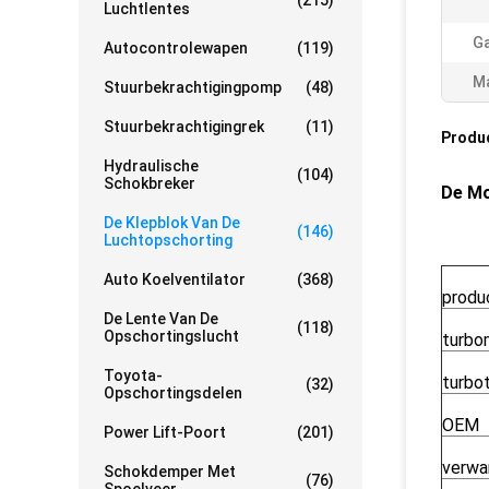
(215)
Luchtlentes
Ga
Autocontrolewapen
(119)
Ma
Stuurbekrachtigingpomp
(48)
Stuurbekrachtigingrek
(11)
Produ
Hydraulische
(104)
Schokbreker
De Mo
De Klepblok Van De
(146)
Luchtopschorting
Auto Koelventilator
(368)
produ
De Lente Van De
(118)
Opschortingslucht
turbo
Toyota-
turbo
(32)
Opschortingsdelen
OEM
Power Lift-Poort
(201)
verwa
Schokdemper Met
(76)