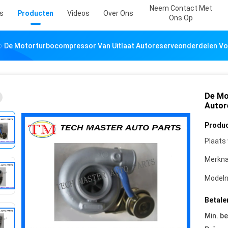
Neem Contact Met
s
Producten
Videos
Over Ons
Ons Op
De Motorturbocompressor Van Uitlaat Autoreserveonderdelen V
De Mo
Autor
Produc
Plaats
Merkn
Model
Betale
Min. be