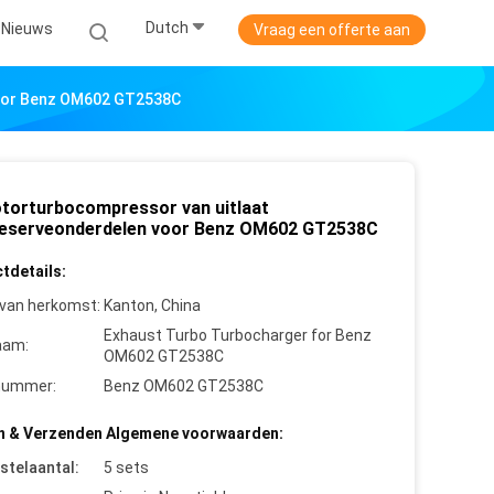
Dutch
Nieuws
Vraag een offerte aan
oor Benz OM602 GT2538C
torturbocompressor van uitlaat
eserveonderdelen voor Benz OM602 GT2538C
tdetails:
 van herkomst:
Kanton, China
Exhaust Turbo Turbocharger for Benz
aam:
OM602 GT2538C
nummer:
Benz OM602 GT2538C
n & Verzenden Algemene voorwaarden:
stelaantal:
5 sets