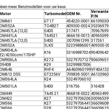
ebben meer Benzmodellen voor uw keus
Verwante
Motor
Turbomodel
OEM Nr.
P/N
OM661
GT17
454220-0001
66109030
OM352A
TO4B27
409300-0024
35206975
OM457LA (12,0)
S400
317471
70967699
OM441LA
TA4521
466618-0013
40965099
OM457LA (12,0)
S400
.0070961299.
317261
OM352A
3LKS
52239886001
409300-0
OM904LA-
K16
53169887024
90409642
E2/4250ccm/170HP
OM906LA
K27.2
53279707127
90609651
D9408
K29
53299887006
OM646
RHF4
A6460960199
VF40A132
OM612 D5S
GT2256V
709838-5001
A6120960
OM364LA
K24
53249706010
OM501LA
S400
316756
316428
OM449
TA45 21
466818-0022
40963499
OM422
K27
53279706206
30096539
OM366
K27
53279706441
36609608
OM366
S2B
53279706441
36609615