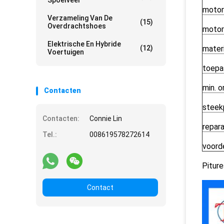
Spoelveer
moto
Verzameling Van De
(15)
Overdrachtshoes
motor
Elektrische En Hybride
(12)
mater
Voertuigen
toepa
min. o
Contacten
steek
Contacten:
Connie Lin
repara
Tel.:
008619578272614
voord
Piture
Contact