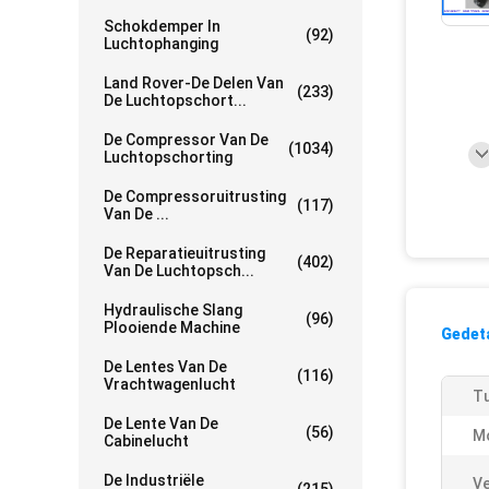
Schokdemper In
(92)
Luchtophanging
Land Rover-De Delen Van
(233)
De Luchtopschort...
De Compressor Van De
(1034)
Luchtopschorting
De Compressoruitrusting
(117)
Van De ...
De Reparatieuitrusting
(402)
Van De Luchtopsch...
Hydraulische Slang
(96)
Plooiende Machine
Gedeta
De Lentes Van De
(116)
Vrachtwagenlucht
T
De Lente Van De
(56)
Mo
Cabinelucht
De Industriële
Ve