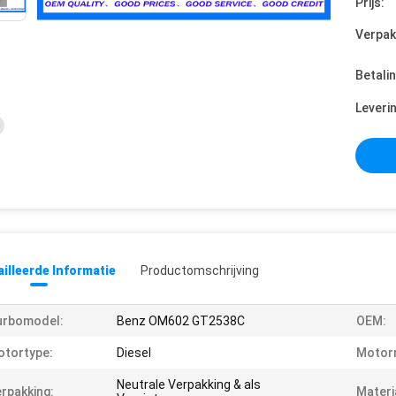
Prijs:
Verpak
Betali
Leveri
illeerde Informatie
Productomschrijving
urbomodel:
Benz OM602 GT2538C
OEM:
tortype:
Diesel
Motor
Neutrale Verpakking & als
rpakking:
Materi