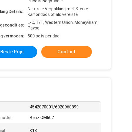
Price is Negotiable
Neutrale Verpakking met Sterke
king Details:
Kartondoos of als vereiste
L/C, T/T, Western Union, MoneyGram,
ngscondities:
Paypa
ng vermogen:
500 sets per dag
Beste Prijs
Contact
4542070001/6020960899
model:
Benz OM602
aal:
K18