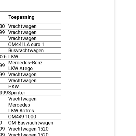
Toepassing
80
Vrachtwagen
99
Vrachtwagen
Vrachtwagen
OM441LA euro 1
Busvrachtwagen
026
LKW
Mercedes-Benz
99
LKW Atego
99
Vrachtwagen
Vrachtwagen
PKW
399
Sprinter
Vrachtwagen
Mercedes
LKW Actros
OM449 1000
9
OM-Busvrachtwagen
99
Vrachtwagen 1520
99
Vrachtwagen 1520