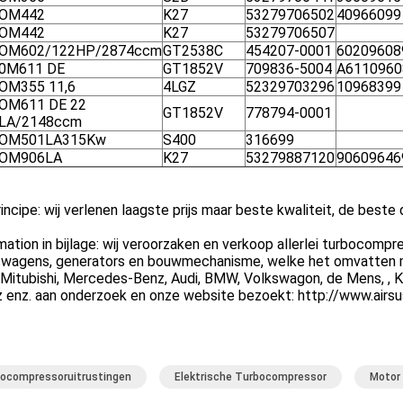
OM442
K27
53279706502
40966099
OM442
K27
53279706507
OM602/122HP/2874ccm
GT2538C
454207-0001
60209608
0M611 DE
GT1852V
709836-5004
A6110960
OM355 11,6
4LGZ
52329703296
10968399
OM611 DE 22
GT1852V
778794-0001
LA/2148ccm
OM501LA315Kw
S400
316699
OM906LA
K27
53279887120
90609646
incipe: wij verlenen laagste prijs maar beste kwaliteit, de beste
ation in bijlage: wij veroorzaken en verkoop allerlei turbocompr
twagens, generators en bouwmechanisme, welke het omvatten ma
, Mitubishi, Mercedes-Benz, Audi, BMW, Volkswagon, de Mens, ,
 enz. aan onderzoek en onze website bezoekt: http://www.airs
ocompressoruitrustingen
Elektrische Turbocompressor
Motor