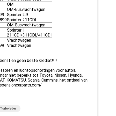
OM
OM-Busvrachtwagen
99
Sprinter 2,9
899
Sprinter 211CDI
OM-Busvrachtwagen
Sprinter I
211CDI/311CDI/411CDI
Vrachtwagen
99
Vrachtwagen
 dienst en geen beste krediet!!!!
essoren en luchtopschortingen voor auto's,
ar niet beperkt tot Toyota, Nissan, Hyundai,
 KAT, KOMATSU, Scania, Cummins, het onthaal van
uspensioncarparts.com/
 Turbolader