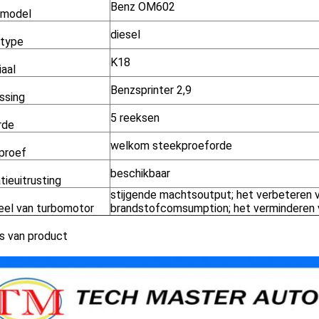
Benz OM602
rmodel
diesel
type
K18
iaal
Benzsprinter 2,9
ssing
5 reeksen
rde
welkom steekproeforde
proef
beschikbaar
tieuitrusting
stijgende machtsoutput; het verbeteren 
eel van turbomotor
brandstofcomsumption; het verminderen 
s van product