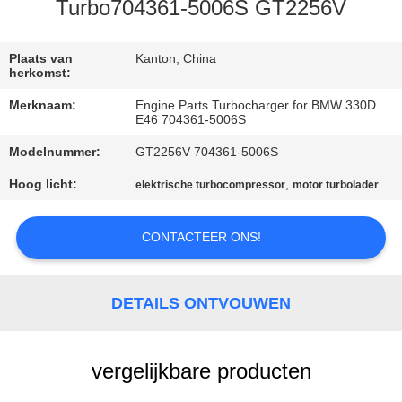
KWALITEITSCONTROLE
Turbo704361-5006S GT2256V
NEEM
Plaats van
Kanton, China
herkomst:
CONTACT
Merknaam:
Engine Parts Turbocharger for BMW 330D
MET
E46 704361-5006S
ONS
Modelnummer:
GT2256V 704361-5006S
OP
Hoog licht:
,
elektrische turbocompressor
motor turbolader
NIEUWS
CONTACTEER ONS!
EEN
DETAILS ONTVOUWEN
OFFERTE
AANVRAGEN
vergelijkbare producten