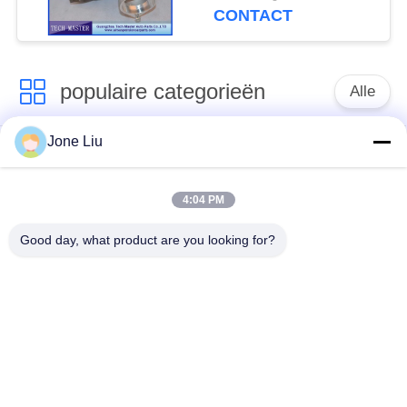
753392-5015S M57TU
CONTACT
populaire categorieën
Alle
Jone Liu
De Schok van de
de lentes van de
luchtopschorting
luchtopschorting
4:04 PM
Van de mercedes-
BMW-de Delen van
Good day, what product are you looking for?
Benz de Delen
de Luchtopschorting
Luchtopschorting
Audi-de Delen van de
Schokdemper in
Luchtopschorting
luchtophanging
Land Rover-de Delen