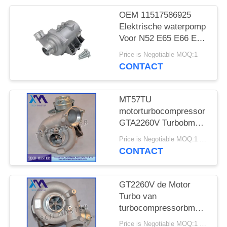
SITEMAP
OEM 11517586925
Elektrische waterpomp
PRIVACY
Voor N52 E65 E66 E60
BELEID
E61 E90 E91 Auto
Price is Negotiable MOQ:1
koelwaterpomp
CONTACT
MT57TU
motorturbocompressor
GTA2260V Turbobmw
E53 OE 791044E
Price is Negotiable MOQ:1 stk
7791046F
CONTACT
GT2260V de Motor
Turbo van
turbocompressorbmw
X5 742417-0001
Price is Negotiable MOQ:1 stk