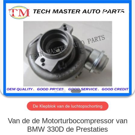
Guangzhou
Tech
master
auto
parts
co.ltd.
All
Rights
HUIS
Reserved.
PRODUCTEN
VIDEOS
OVER
ONS
De Klepblok van de luchtopschorting
FABRIEKSRONDLEIDING
Van de de Motorturbocompressor van
BMW 330D de Prestaties