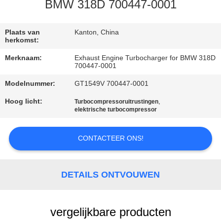
KWALITEITSCONTROLE
BMW 318D 700447-0001
NEEM
Plaats van
Kanton, China
herkomst:
CONTACT
Merknaam:
Exhaust Engine Turbocharger for BMW 318D
MET
700447-0001
ONS
Modelnummer:
GT1549V 700447-0001
OP
Hoog licht:
,
Turbocompressoruitrustingen
elektrische turbocompressor
NIEUWS
CONTACTEER ONS!
EEN
OFFERTE
DETAILS ONTVOUWEN
AANVRAGEN
vergelijkbare producten