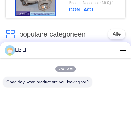
X5 742417-0001
Price is Negotiable MOQ:1 stk
753392-5015S M57TU
CONTACT
populaire categorieën
Alle
Liz Li
De Schok van de
de lentes van de
luchtopschorting
luchtopschorting
7:47 AM
Van de mercedes-
BMW-de Delen van
Good day, what product are you looking for?
Benz de Delen
de Luchtopschorting
Luchtopschorting
Audi-de Delen van de
Schokdemper in
Luchtopschorting
luchtophanging