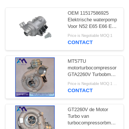
SITEMAP
OEM 11517586925
PRIVACY
Elektrische waterpomp
Voor N52 E65 E66 E60
BELEID
E61 E90 E91 Auto
Price is Negotiable MOQ:1
koelwaterpomp
CONTACT
MT57TU
motorturbocompressor
GTA2260V Turbobmw
E53 OE 791044E
Price is Negotiable MOQ:1 stk
7791046F
CONTACT
GT2260V de Motor
Turbo van
turbocompressorbmw