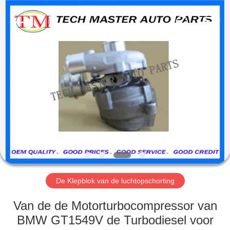
Guangzhou
Tech
master
auto
parts
co.ltd.
All
Rights
HUIS
Reserved.
PRODUCTEN
VIDEOS
OVER
ONS
De Klepblok van de luchtopschorting
FABRIEKSRONDLEIDING
Van de de Motorturbocompressor van
BMW GT1549V de Turbodiesel voor