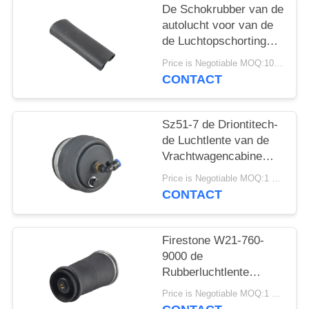
SITEMAP
De Schokrubber van de
autolucht voor van de
de Luchtopschorting
PRIVACY
van A6 C5 4Z7413031A
Price is Negotiable MOQ:10 het stuk/de Stukken worden Steekproeven ingestemd met
BELEID
Allroad de
CONTACT
Reparatieuitrusting
Sz51-7 de Driontitech-
de Luchtlente van de
Vrachtwagencabine
voor
Price is Negotiable MOQ:1 pc/pcs
Aanhangwagensbestuurder
CONTACT
Seat
Firestone W21-760-
9000 de
Rubberluchtlente
Contitech SK68-
Price is Negotiable MOQ:1 pc/pcs
15P01/de Delen van de