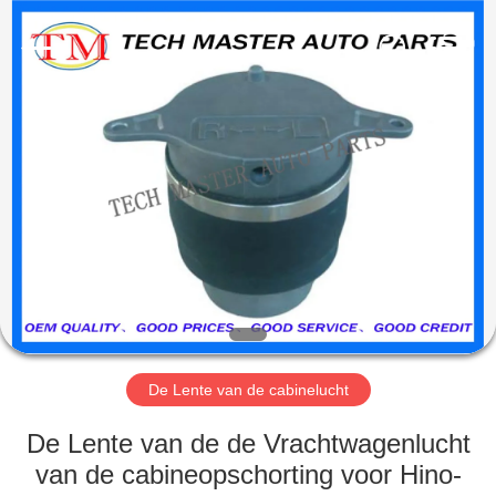
Guangzhou
Tech
master
auto
parts
co.ltd.
All
Rights
HUIS
Reserved.
PRODUCTEN
VIDEOS
OVER
ONS
De Lente van de cabinelucht
FABRIEKSRONDLEIDING
De Lente van de de Vrachtwagenlucht
van de cabineopschorting voor Hino-