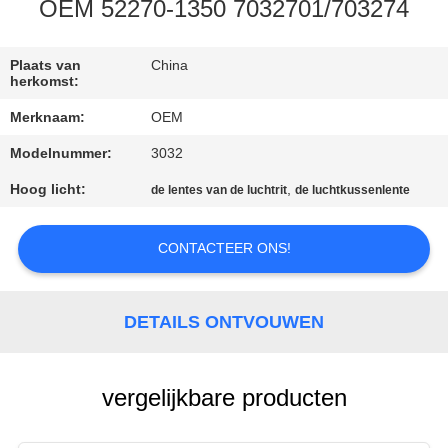
KWALITEITSCONTROLE
OEM 52270-1350 7032701/703274
NEEM
Plaats van
China
herkomst:
CONTACT
Merknaam:
OEM
MET
Modelnummer:
3032
ONS
Hoog licht:
,
de lentes van de luchtrit
de luchtkussenlente
OP
CONTACTEER ONS!
NIEUWS
EEN
DETAILS ONTVOUWEN
OFFERTE
AANVRAGEN
vergelijkbare producten