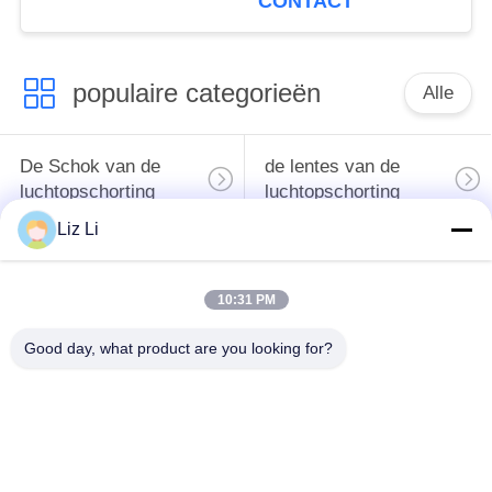
CONTACT
Luchtkussenopschorting
populaire categorieën
Alle
De Schok van de
de lentes van de
luchtopschorting
luchtopschorting
Liz Li
Van de mercedes-
BMW-de Delen van
Benz de Delen
de Luchtopschorting
10:31 PM
Luchtopschorting
Good day, what product are you looking for?
Audi-de Delen van de
Schokdemper in
Luchtopschorting
luchtophanging
Land Rover-de Delen
De Compressor van
van de