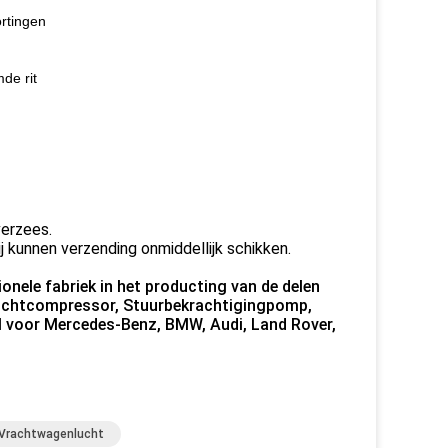
rtingen
de rit
verzees.
j kunnen verzending onmiddellijk schikken.
nele fabriek in het producting van de delen
 Luchtcompressor, Stuurbekrachtigingpomp,
l voor Mercedes-Benz, BMW, Audi, Land Rover,
 Vrachtwagenlucht