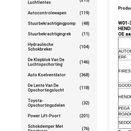
(215)
Luchtlentes
Produ
Autocontrolewapen
(119)
W01-3
Stuurbekrachtigingpomp
(48)
HEND
OE aa
Stuurbekrachtigingrek
(11)
Hydraulische
(104)
Schokbreker
AUTO
ERF
De Klepblok Van De
(146)
Luchtopschorting
FIRE
Auto Koelventilator
(368)
De Lente Van De
GOOD
(118)
Opschortingslucht
HEND
Toyota-
(32)
Opschortingsdelen
PEGA
ROAD
Power Lift-Poort
(201)
SEDD
Schokdemper Met
(76)