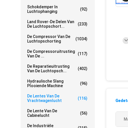
Schokdemper In
(92)
Luchtophanging
Land Rover-De Delen Van
(233)
De Luchtopschort...
De Compressor Van De
(1034)
Luchtopschorting
De Compressoruitrusting
(117)
Van De ...
De Reparatieuitrusting
(402)
Van De Luchtopsch...
Hydraulische Slang
(96)
Plooiende Machine
De Lentes Van De
(116)
Vrachtwagenlucht
Gedeta
De Lente Van De
(56)
Cabinelucht
Ma
De Industriële