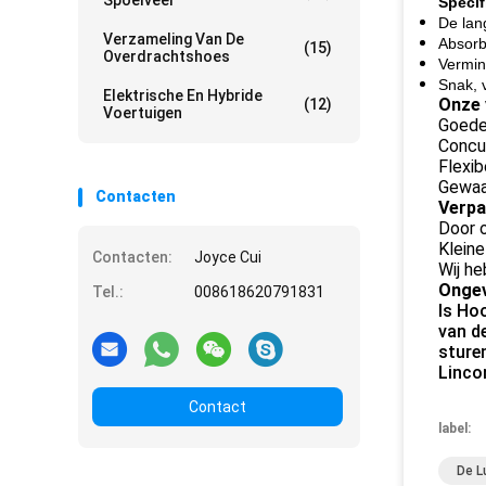
Spoelveer
Specif
De lan
Verzameling Van De
Absorb
(15)
Overdrachtshoes
Vermin
Snak, v
Elektrische En Hybride
Onze 
(12)
Voertuigen
Goede
Concur
Flexib
Gewaa
Contacten
Verpa
Door o
Kleine
Contacten:
Joyce Cui
Wij he
Ongev
Tel.:
008618620791831
Is Ho
van d
sture
Linco
Contact
label:
De L