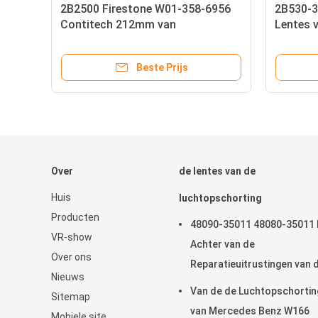
2B2500 Firestone W01-358-6956
2B530-3
lg
Contitech 212mm van
Lentes 
ht
vrachtwagenluchtkussens de
Goodyea
Industriële Luchtlente
Beste Prijs
Over
de lentes van de
Huis
luchtopschorting
Producten
48090-35011 48080-35011 
VR-show
Achter van de
Over ons
Reparatieuitrustingen van 
Nieuws
Luchtopschorting van de d
Van de de Luchtopschortin
Sitemap
Luchtlente Toyota Land Cr
van Mercedes Benz W166
Mobiele site