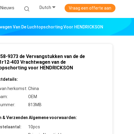
Dutch
Nieuws
Vraag een offerte aan
twagen Van De Luchtopschorting Voor HENDRICKSON
58-9373 de Vervangstukken van de de
1r12-403 Vrachtwagen van de
opschorting voor HENDRICKSON
tdetails:
 van herkomst:
China
aam:
OEM
nummer:
813MB
n & Verzenden Algemene voorwaarden:
stelaantal:
10pcs