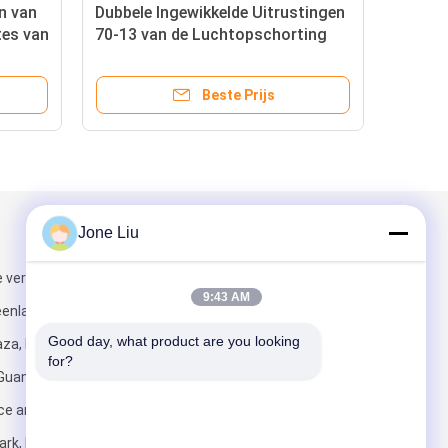
n van
Dubbele Ingewikkelde Uitrustingen
tes van
70-13 van de Luchtopschorting
1-358-
met de Lente van de Flenslucht
oogte
Beste Prijs
Jone Liu
Mail ons
 verdieping,
9:43 AM
eenland
Good day, what product are you looking 
za, No. 6
for?
 Guangzhou
ce and
Versturen
rk, No. 1633