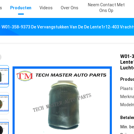
Neem Contact Met
s
Producten
Videos
Over Ons
Ons Op
W01-358-9373 De Vervangstukken Van De De Lente1r12-403 Vrach
W01-3
Lente
Lucht
Produc
Plaats
Merkn
Model
Betale
Min. be