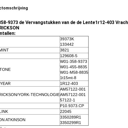
ctomschrijving
58-9373 de Vervangstukken van de de Lente1r12-403 Vrach
RICKSON
ntallen:
39373K
133442
MINT
3821
129608-5
W01-358-9373
W01-455-8835
STONE
W01-M58-8835
1t15mt-8
YEAR
1R12-403
AM57122-001
RICKSON/YORK-TECHNOLOGIE
AM57122-001
57122-1
P10.9373.CP
LINK
22045
3350289R1
ON ATKINSON
3350299R1