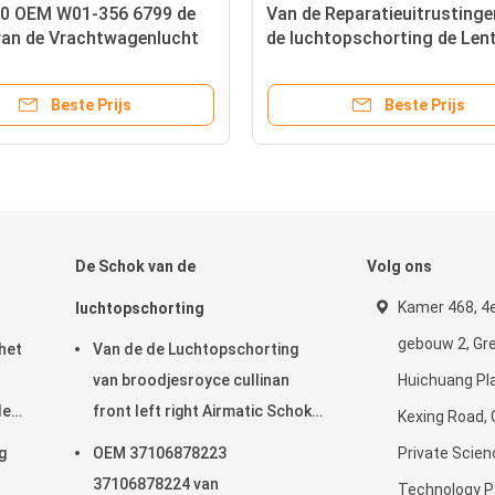
0 OEM W01-356 6799 de
Van de Reparatieuitrustinge
van de Vrachtwagenlucht
de luchtopschorting de Len
r/Ingewikkeld Dubbel
de de Vrachtwagenlucht W0
6956 CONTITECH 212mm H
Beste Prijs
Beste Prijs
2B2500
De Schok van de
Volg ons
Kamer 468, 4e
luchtopschorting
gebouw 2, Gr
het
Van de de Luchtopschorting
van broodjesroyce cullinan
Huichuang Pla
de
front left right Airmatic Schok
Kexing Road,
e
37106878223 37106878224
g
OEM 37106878223
Private Scien
uiser
2019-
37106878224 van
Technology Pa