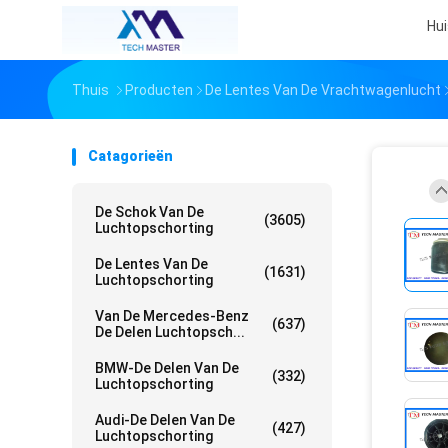
Hui
Thuis
Producten
De Lentes Van De Vrachtwagenlucht
Catagorieën
De Schok Van De
(3605)
Luchtopschorting
De Lentes Van De
(1631)
Luchtopschorting
Van De Mercedes-Benz
(637)
De Delen Luchtopsch...
BMW-De Delen Van De
(332)
Luchtopschorting
Audi-De Delen Van De
(427)
Luchtopschorting