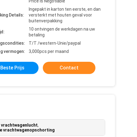
Price is Negotiable
Ingepakt in karton ten eerste, en dan
king Details:
versterkt met houten geval voor
buitenverpakking
10 ontvingen de werkdagen na uw
jd:
betaling
ngscondities:
T/T /western-Unie/paypal
ng vermogen:
3,000pcs per maand
Beste Prijs
Contact
e vrachtwagenlucht
,
de vrachtwagenopschorting