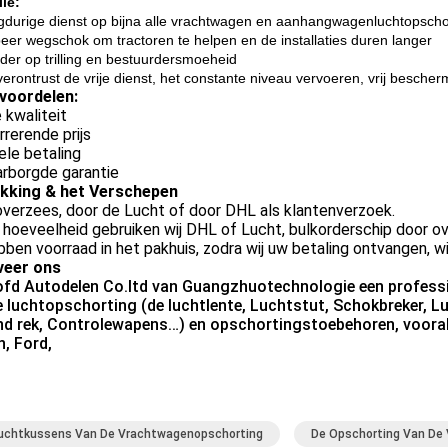
iie:
gdurige dienst op bijna alle vrachtwagen en aanhangwagenluchtopscho
eer wegschok om tractoren te helpen en de installaties duren langer
der op trilling en bestuurdersmoeheid
erontrust de vrije dienst, het constante niveau vervoeren, vrij bescherm
voordelen:
 kwaliteit
rerende prijs
ele betaling
rborgde garantie
kking & het Verschepen
verzees, door de Lucht of door DHL als klantenverzoek.
 hoeveelheid gebruiken wij DHL of Lucht, bulkorderschip door o
bben voorraad in het pakhuis, zodra wij uw betaling ontvangen, wi
eer ons
ofd Autodelen Co.ltd van Guangzhuotechnologie een professio
e luchtopschorting (de luchtlente, Luchtstut, Schokbreker,
nd rek, Controlewapens…) en opschortingstoebehoren, voora
n, Ford,
uchtkussens Van De Vrachtwagenopschorting
De Opschorting Van De