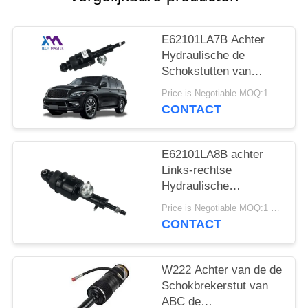
SITEMAP
E62101LA7B Achter
PRIVACY
Hydraulische de
BELEID
Schokstutten van
Nissan Patrol Infiniti
Price is Negotiable MOQ:1 PCs
QX56 QX80
CONTACT
E62101LA8B achter
Links-rechtse
Hydraulische
Schokstut voor Infiniti
Price is Negotiable MOQ:1 PCs
QX56 QX80 Z62
CONTACT
W222 Achter van de de
Schokbrekerstut van
ABC de