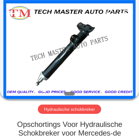
Guangzhou
Tech
master
auto
parts
co.ltd.
All
Rights
HUIS
Reserved.
PRODUCTEN
VIDEOS
OVER
ONS
Hydraulische schokbreker
FABRIEKSRONDLEIDING
Opschortings Voor Hydraulische
Schokbreker voor Mercedes-de