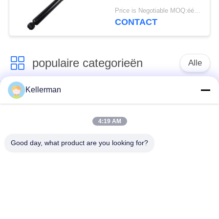
Luchtopschorting
Price is Negotiable MOQ:één pc/pcs
2223200713
CONTACT
2223200813
Hydraulische Abc
Opschortingsschok
populaire categorieën
Alle
Kellerman
De Schok van de
de lentes van de
luchtopschorting
luchtopschorting
4:19 AM
Van de mercedes-
BMW-de Delen van
Good day, what product are you looking for?
Benz de Delen
de Luchtopschorting
Luchtopschorting
Audi-de Delen van de
Schokdemper in
Luchtopschorting
luchtophanging