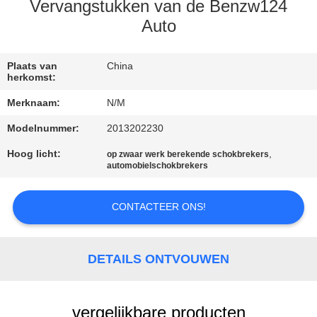
KWALITEITSCONTROLE
Vervangstukken van de Benzw124
Auto
NEEM
CONTACT
Plaats van
China
herkomst:
MET
Merknaam:
N/M
ONS
Modelnummer:
2013202230
OP
Hoog licht:
,
op zwaar werk berekende schokbrekers
automobielschokbrekers
NIEUWS
CONTACTEER ONS!
EEN
OFFERTE
DETAILS ONTVOUWEN
AANVRAGEN
vergelijkbare producten