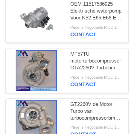
SITEMAP
OEM 11517586925
Elektrische waterpomp
Voor N52 E65 E66 E60
PRIVACY
E61 E90 E91 Auto
Price is Negotiable MOQ:1
BELEID
koelwaterpomp
CONTACT
MT57TU
motorturbocompressor
GTA2260V Turbobmw
E53 OE 791044E
Price is Negotiable MOQ:1 stk
7791046F
CONTACT
GT2260V de Motor
Turbo van
turbocompressorbmw
X5 742417-0001
Price is Negotiable MOQ:1 stk
753392-5015S M57TU