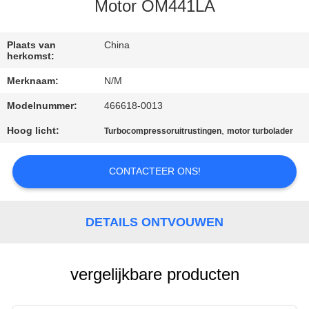
KWALITEITSCONTROLE
Motor OM441LA
NEEM
Plaats van
China
herkomst:
CONTACT
Merknaam:
N/M
MET
Modelnummer:
466618-0013
ONS
Hoog licht:
,
Turbocompressoruitrustingen
motor turbolader
OP
CONTACTEER ONS!
NIEUWS
EEN
DETAILS ONTVOUWEN
OFFERTE
AANVRAGEN
vergelijkbare producten