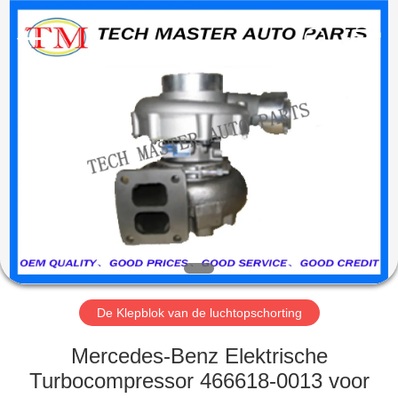
Guangzhou
Tech
master
auto
parts
co.ltd.
All
Rights
HUIS
Reserved.
PRODUCTEN
VIDEOS
OVER
ONS
De Klepblok van de luchtopschorting
FABRIEKSRONDLEIDING
Mercedes-Benz Elektrische
Turbocompressor 466618-0013 voor