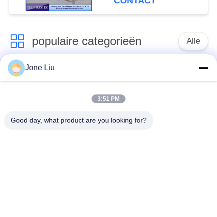
CONTACT
populaire categorieën
Alle
Jone Liu
De Schok van de
de lentes van de
luchtopschorting
luchtopschorting
3:51 PM
Van de mercedes-
BMW-de Delen van
Good day, what product are you looking for?
Benz de Delen
de Luchtopschorting
Luchtopschorting
Audi-de Delen van de
Schokdemper in
Luchtopschorting
luchtophanging
Land Rover-de Delen
De Compressor van
van de