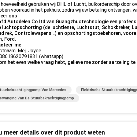
 hoeveelheid gebruiken wij DHL of Lucht, bulkorderschip door o
bben voorraad in het pakhuis, zodra wij uw betaling ontvangen, wi
eer ons
ofd Autodelen Co.ltd van Guangzhuotechnologie een professio
e luchtopschorting (de luchtlente, Luchtstut, Schokbreker,
nd rek, Controlewapens…) en opschortingstoebehoren, voora
n, Ford,
cteer me
ctnaam: Mej. Joyce
 008618620791831 (whatsapp)
 om het even welke vraag hebt, gelieve me zonder aarzeling te
tuurbekrachtigingpomp Van Mercedes
Elektrische Stuurbekrachtigin
ervanging Van De Stuurbekrachtigingpomp
 u meer details over dit product weten