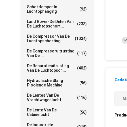
Schokdemper In
(92)
Luchtophanging
Land Rover-De Delen Van
(233)
De Luchtopschort...
De Compressor Van De
(1034)
Luchtopschorting
De Compressoruitrusting
(117)
Van De ...
De Reparatieuitrusting
(402)
Van De Luchtopsch...
Gedeta
Hydraulische Slang
(96)
Plooiende Machine
De Lentes Van De
(116)
Ma
Vrachtwagenlucht
De Lente Van De
(56)
Cabinelucht
Produ
De Industriële