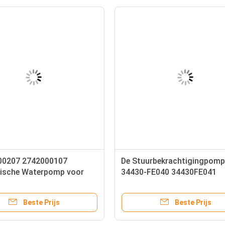
00207 2742000107
De Stuurbekrachtigingpomp
nische Waterpomp voor
34430-FE040 34430FE041
es W205 W204 W212 W207
34430FE042 voor Subaruu I
ge Pijpmotor M274
2004-2007
Beste Prijs
Beste Prijs