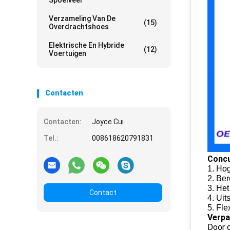
Spoelveer
Verzameling Van De
(15)
Overdrachtshoes
Elektrische En Hybride
(12)
Voertuigen
Contacten
Contacten:
Joyce Cui
Tel.:
008618620791831
Concu
1. Ho
2. Be
3. Het
Contact
4. Uit
5. Fle
Verpa
Door o