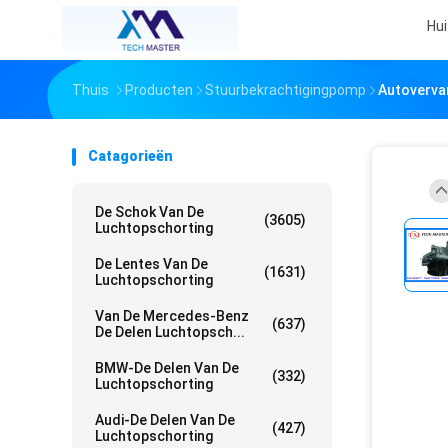
Hui
Thuis
Producten
Stuurbekrachtigingpomp
Autoverva
Catagorieën
De Schok Van De
(3605)
Luchtopschorting
De Lentes Van De
(1631)
Luchtopschorting
Van De Mercedes-Benz
(637)
De Delen Luchtopsch...
BMW-De Delen Van De
(332)
Luchtopschorting
Audi-De Delen Van De
(427)
Luchtopschorting