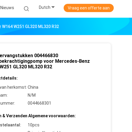
Dutch
Nieuws
Vraag een offerte aan
z W164 W251 GL320 ML320 R32
ervangstukken 004466830
bekrachtigingpomp voor Mercedes-Benz
W251 GL320 ML320 R32
tdetails:
 van herkomst:
China
aam:
N/M
nummer:
0044668301
n & Verzenden Algemene voorwaarden:
stelaantal:
10pcs