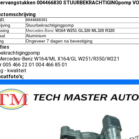
vervangstukken 004466830 STUURBEKRACHTIGINGpomp VO
ctomschrijving
R.
0044668301
ijving
Stuurbekrachtigingpomp
ssing
Mercedes-Benz
W164 W251 GL320 ML320 R320
aal
Aluminium
ng
Ongeveer 7 dagen na bevestiging
fiies
bekrachtigingpomp
 Mercedes-Benz W164/ML X164/GL W251/R350/W221
nr 005 466 22 01 004 466 85 01
g - kwaliteit
cutfoto's;