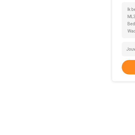
Ik 
ML3
Bed
Wac