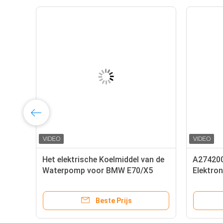
Het elektrische Koelmiddel van de
A27420
Waterpomp voor BMW E70/X5
Elektro
W
E71/X6 11517568594 Pomp van
Merced
het Motor van een auto de
met Lan
Beste Prijs
Elektrische Water