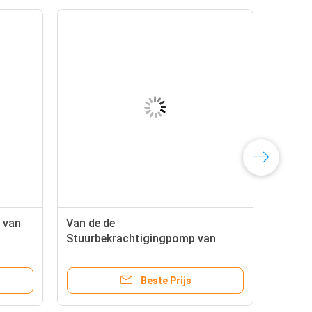
 van
Van de de
Stuurbekrachtigingpomp van
mpreza
BMW E39 de Vervangings
Autovervangstukken OE
Beste Prijs
32416780413