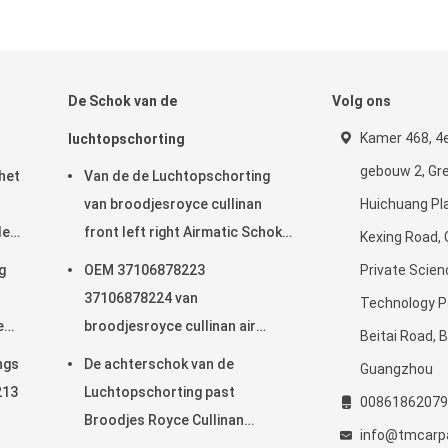
De Schok van de
Volg ons
Kamer 468, 4e
luchtopschorting
gebouw 2, Gr
het
Van de de Luchtopschorting
van broodjesroyce cullinan
Huichuang Pla
de
front left right Airmatic Schok
Kexing Road,
e
37106878223 37106878224
g
OEM 37106878223
Private Scien
uiser
2019-
37106878224 van
Technology Pa
e
broodjesroyce cullinan air
Beitai Road, B
suspension shock
ngs
De achterschok van de
Guangzhou
213
Luchtopschorting past
00861862079
Broodjes Royce Cullinan
info@tmcarp
37106878225 37106878226