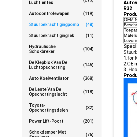
(215)
Auto
Luchtlentes
R32
Autocontrolewapen
(119)
Produ
OEM N
Stuurbekrachtigingpomp
(48)
Beschr
Toepa
Materi
Stuurbekrachtigingrek
(11)
Leveri
Speci
Hydraulische
(104)
Schokbreker
Stuur
1.for
De Klepblok Van De
2.OE 
(146)
Luchtopschorting
3. Hoo
Produ
Auto Koelventilator
(368)
De Lente Van De
(118)
Opschortingslucht
Toyota-
(32)
Opschortingsdelen
Power Lift-Poort
(201)
Schokdemper Met
(76)