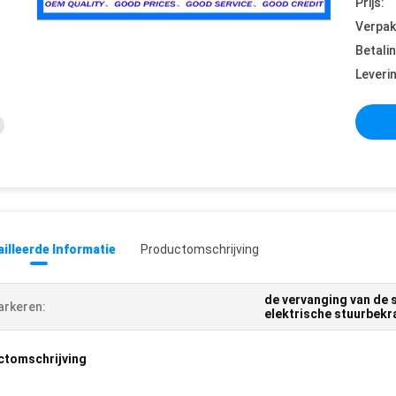
Prijs:
Verpak
Betali
Leveri
illeerde Informatie
Productomschrijving
de vervanging van de
rkeren:
elektrische stuurbek
ctomschrijving