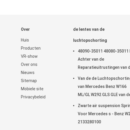
Over
de lentes van de
Huis
luchtopschorting
Producten
48090-35011 48080-35011 
VR-show
Achter van de
Over ons
Reparatieuitrustingen van 
Nieuws
Luchtopschorting van de d
Van de de Luchtopschortin
Sitemap
Luchtlente Toyota Land Cr
van Mercedes Benz W166
Mobiele site
Prado 120 Reeksen GX470
ML/GL W292 GLS GLE van d
Privacybeleid
2003-2009
Lentesfront left van de de
Zwarte air suspension Spri
Luchtopschorting Juiste
Voor Mercedes s - Benz W
Ballons 1663201313
2133280100