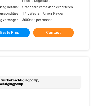
Price is Negotiable
king Details:
Standaard verpakking exporteren
ngscondities:
T/T, Western Union, Paypal
ng vermogen:
3000pcs per maand
Beste Prijs
Contact
 stuurbekrachtigingpomp
,
rachtigingpomp