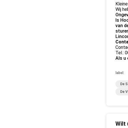
Kleine
Wij he
Ongev
Is Ho
van d
sture
Linco
Conta
Conta
Tel.:
Als u
label:
De S
De V
Wilt