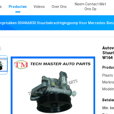
Neem Contact Met
s
Producten
Videos
Over Ons
Ons Op
ngstukken 004466830 Stuurbekrachtigingpomp Voor Mercedes-Ben
Autov
Stuur
W164 
Produc
Plaats
Merkn
Model
Betale
Min. be