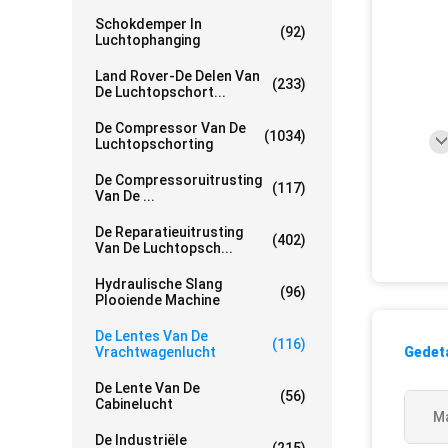
Schokdemper In
(92)
Luchtophanging
Land Rover-De Delen Van
(233)
De Luchtopschort...
De Compressor Van De
(1034)
Luchtopschorting
De Compressoruitrusting
(117)
Van De ...
De Reparatieuitrusting
(402)
Van De Luchtopsch...
Hydraulische Slang
(96)
Plooiende Machine
De Lentes Van De
(116)
Vrachtwagenlucht
Gedeta
De Lente Van De
(56)
Cabinelucht
Ma
De Industriële