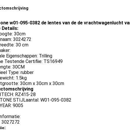
ctomschrijving
tone w01-095-0382 de lentes van de de vrachtwagenlucht v
 Details:
oogte: 30cm
naam: 3024272
reedte: 30 cm
aker:
le Eigenschappen: Trilling
ne Testende Certifiie: TS16949
engte: 30CM
eel Type: rubber
ewicht: 1.5kg
tgrootte: 30cm x 30cm x 30cm
ctomschrijving
TECH: RZ415-28
TONE STIJLaantal: W01-095-0382
YEAR: 9005
nformatie:
 3027272
iie: