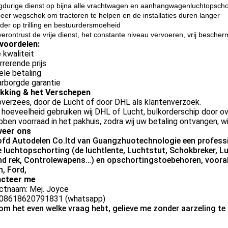
gdurige dienst op bijna alle vrachtwagen en aanhangwagenluchtopscho
eer wegschok om tractoren te helpen en de installaties duren langer
der op trilling en bestuurdersmoeheid
erontrust de vrije dienst, het constante niveau vervoeren, vrij bescherm
voordelen:
 kwaliteit
rerende prijs
ele betaling
rborgde garantie
kking & het Verschepen
verzees, door de Lucht of door DHL als klantenverzoek.
 hoeveelheid gebruiken wij DHL of Lucht, bulkorderschip door o
bben voorraad in het pakhuis, zodra wij uw betaling ontvangen, wi
eer ons
ofd Autodelen Co.ltd van Guangzhuotechnologie een professio
e luchtopschorting (de luchtlente, Luchtstut, Schokbreker,
nd rek, Controlewapens…) en opschortingstoebehoren, voora
n, Ford,
cteer me
ctnaam: Mej. Joyce
 008618620791831 (whatsapp)
 om het even welke vraag hebt, gelieve me zonder aarzeling te