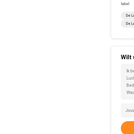
label:
De L
De L
Wilt
Ik 
Luc
Bed
Wac