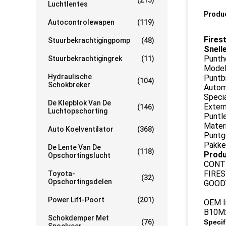
(215)
Luchtlentes
Produ
Autocontrolewapen
(119)
Fires
Stuurbekrachtigingpomp
(48)
Snelle
Punth
Stuurbekrachtigingrek
(11)
Model
Hydraulische
Puntb
(104)
Schokbreker
Autom
Specia
De Klepblok Van De
Exter
(146)
Luchtopschorting
Puntl
Materi
Auto Koelventilator
(368)
Puntg
Pakke
De Lente Van De
(118)
Produ
Opschortingslucht
CONTI
FIRES
Toyota-
(32)
Opschortingsdelen
GOOD
Power Lift-Poort
(201)
OEM I
B10M:
Schokdemper Met
(76)
Specif