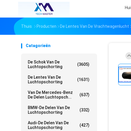
Hui
Thuis
Producten
De Lentes Van De Vrachtwagenlucht
Catagorieën
De Schok Van De
(3605)
Luchtopschorting
De Lentes Van De
(1631)
Luchtopschorting
Van De Mercedes-Benz
(637)
De Delen Luchtopsch...
BMW-De Delen Van De
(332)
Luchtopschorting
Audi-De Delen Van De
(427)
Luchtopschorting