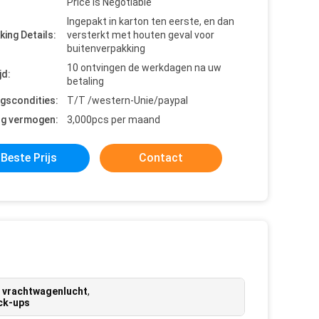
Price is Negotiable
Ingepakt in karton ten eerste, en dan
king Details:
versterkt met houten geval voor
buitenverpakking
10 ontvingen de werkdagen na uw
jd:
betaling
ngscondities:
T/T /western-Unie/paypal
ng vermogen:
3,000pcs per maand
Beste Prijs
Contact
e vrachtwagenlucht
,
ick-ups