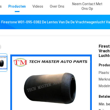
Neem Contact Met
s
Producten
Videos
Over Ons
Ons Op
Firestone W01-095-0382 De Lentes Van De De Vrachtwagenlucht V
Fires
Vrach
Lucht
Produc
Plaats
Merkn
Model
Betale
Min. be