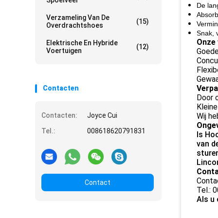
Spoelveer
De lan
Absorb
Verzameling Van De
(15)
Vermin
Overdrachtshoes
Snak, v
Onze 
Elektrische En Hybride
(12)
Voertuigen
Goede
Concur
Flexib
Gewaa
Verpa
Contacten
Door o
Kleine
Contacten:
Joyce Cui
Wij he
Ongev
Tel.:
008618620791831
Is Ho
van d
sture
Linco
Conta
Conta
Contact
Tel.:
Als u