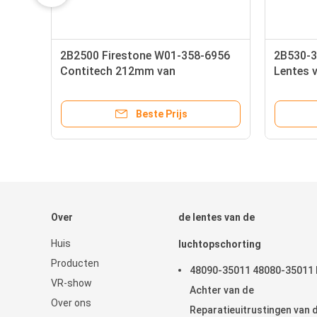
2B2500 Firestone W01-358-6956
2B530-3
lg
Contitech 212mm van
Lentes 
ht
vrachtwagenluchtkussens de
Goodyea
Industriële Luchtlente
Beste Prijs
Over
de lentes van de
Huis
luchtopschorting
Producten
48090-35011 48080-35011 
VR-show
Achter van de
Over ons
Reparatieuitrustingen van 