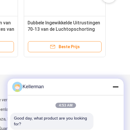
n van
Dubbele Ingewikkelde Uitrustingen
tes van
70-13 van de Luchtopschorting
1-358-
met de Lente van de Flenslucht
oogte
Beste Prijs
Kellerman
Mail ons
 verdieping,
4:53 AM
eenland
Good day, what product are you looking 
za, No. 6
for?
 Guangzhou