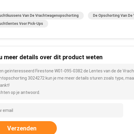
uchtkussens Van De Vrachtwagenopschorting
De Opschorting Van De
uchtlentes Voor Pick-Ups
 u meer details over dit product weten
ben geïnteresseerd Firestone W01-095-0382 de Lentes van de de Vrac
htopschorting 3024272 kun je me meer details sturen zoals type, maat,
ankt!
hten op je antwoord.
Verzenden