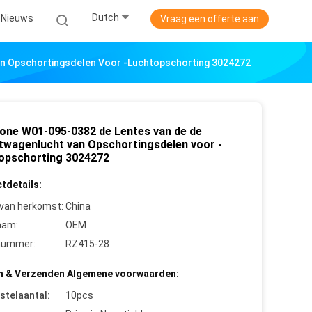
Dutch
Nieuws
Vraag een offerte aan
an Opschortingsdelen Voor -Luchtopschorting 3024272
tone W01-095-0382 de Lentes van de de
twagenlucht van Opschortingsdelen voor -
opschorting 3024272
tdetails:
 van herkomst:
China
aam:
OEM
nummer:
RZ415-28
n & Verzenden Algemene voorwaarden:
stelaantal:
10pcs