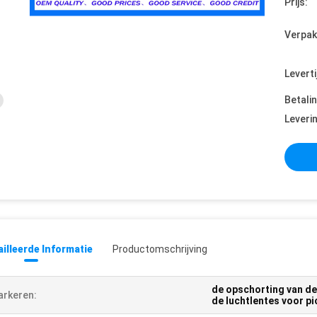
Prijs:
Verpak
Leverti
Betali
Leveri
illeerde Informatie
Productomschrijving
de opschorting van d
rkeren:
de luchtlentes voor p