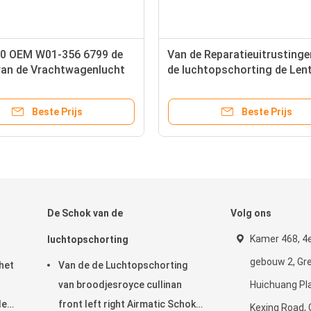
0 OEM W01-356 6799 de
Van de Reparatieuitrustinge
van de Vrachtwagenlucht
de luchtopschorting de Len
r/Ingewikkeld Dubbel
de de Vrachtwagenlucht W0
6956 CONTITECH 212mm H
Beste Prijs
Beste Prijs
2B2500
De Schok van de
Volg ons
Kamer 468, 4e
luchtopschorting
gebouw 2, Gr
het
Van de de Luchtopschorting
van broodjesroyce cullinan
Huichuang Pla
de
front left right Airmatic Schok
Kexing Road,