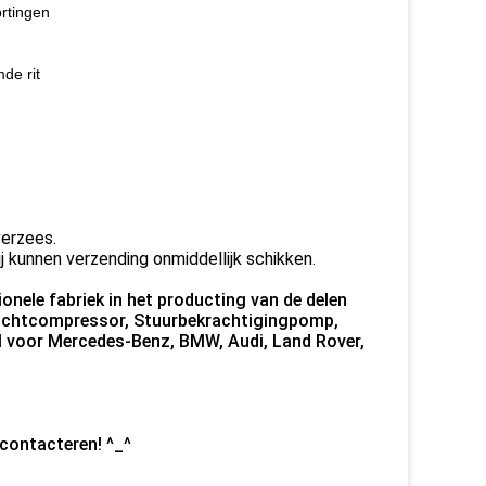
rtingen
de rit
verzees.
j kunnen verzending onmiddellijk schikken.
nele fabriek in het producting van de delen
 Luchtcompressor, Stuurbekrachtigingpomp,
l voor Mercedes-Benz, BMW, Audi, Land Rover,
 contacteren! ^_^