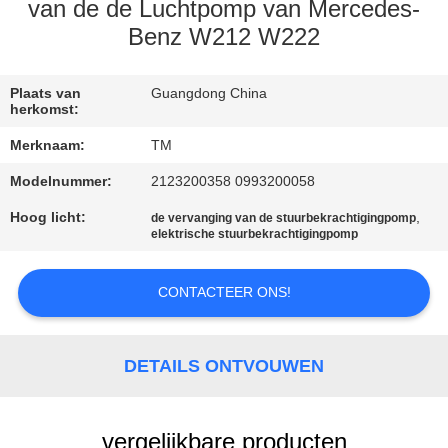
KWALITEITSCONTROLE
van de de Luchtpomp van Mercedes-
Benz W212 W222
NEEM
CONTACT
Plaats van
Guangdong China
herkomst:
MET
Merknaam:
TM
ONS
Modelnummer:
2123200358 0993200058
OP
Hoog licht:
,
de vervanging van de stuurbekrachtigingpomp
elektrische stuurbekrachtigingpomp
NIEUWS
CONTACTEER ONS!
EEN
OFFERTE
DETAILS ONTVOUWEN
AANVRAGEN
vergelijkbare producten