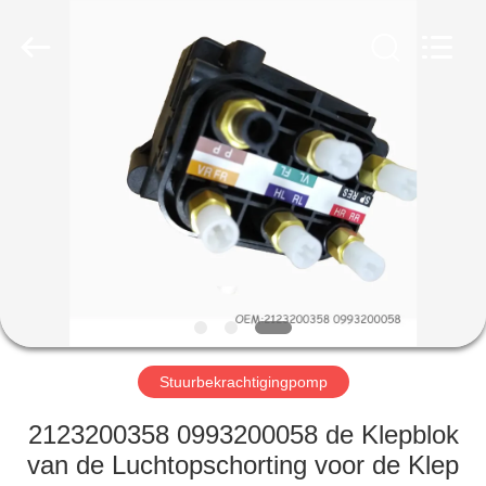
Guangzhou
Tech
master
auto
parts
co.ltd.
All
Rights
HUIS
Reserved.
PRODUCTEN
VIDEOS
OVER
ONS
Stuurbekrachtigingpomp
FABRIEKSRONDLEIDING
2123200358 0993200058 de Klepblok
van de Luchtopschorting voor de Klep