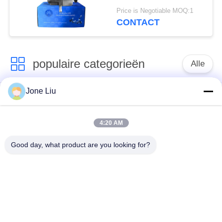
A0054667401 van
Price is Negotiable MOQ:1
Mercedes Benz R230
CONTACT
W221 W216
hydraulische ABC de
drukpomp
populaire categorieën
Alle
Jone Liu
De Schok van de
de lentes van de
luchtopschorting
luchtopschorting
4:20 AM
Van de mercedes-
BMW-de Delen van
Good day, what product are you looking for?
Benz de Delen
de Luchtopschorting
Luchtopschorting
Audi-de Delen van de
Schokdemper in
Luchtopschorting
luchtophanging