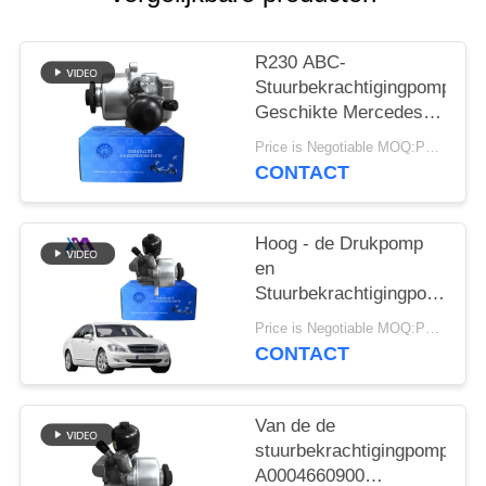
SITEMAP
R230 ABC-
PRIVACY
Stuurbekrachtigingpomp
BELEID
Geschikte Mercedes
Benz W221 W216
Price is Negotiable MOQ:PCs 1
CL550 S550 S63 AMG
CONTACT
A0054667401
Hoog - de Drukpomp
en
Stuurbekrachtigingpomp
A0004660900
Price is Negotiable MOQ:PCs 1
A0054667401 van
CONTACT
kwaliteitsmercedes
R230 W221 W216 ABC
Van de de
stuurbekrachtigingpomp
A0004660900