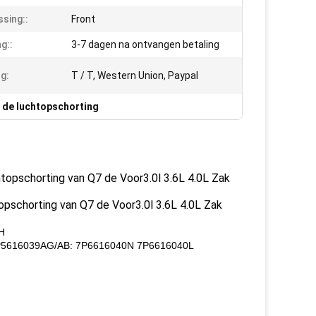
sing::
Front
g::
3-7 dagen na ontvangen betaling
ng:
T / T, Western Union, Paypal
n de luchtopschorting
topschorting van Q7 de Voor3.0l 3.6L 4.0L Zak
opschorting van Q7 de Voor3.0l 3.6L 4.0L Zak
H
P5616039AG/AB: 7P6616040N 7P6616040L