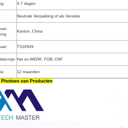
ng:
3-7 dagen
:
Neutrale Verpakking of als Vereiste
 van
Kanton, China
rong
caat:
TS16949
stermijn:
Het ex-WERK: FOB; CNF
ie:
12 maanden
 Photoes van Producten