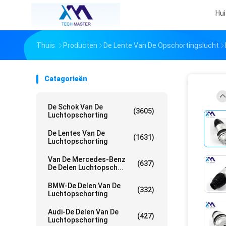
Hui
Thuis
Producten
De Lente Van De Opschortingslucht
Catagorieën
De Schok Van De
(3605)
Luchtopschorting
De Lentes Van De
(1631)
Luchtopschorting
Van De Mercedes-Benz
(637)
De Delen Luchtopsch...
BMW-De Delen Van De
(332)
Luchtopschorting
Audi-De Delen Van De
(427)
Luchtopschorting