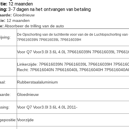
tie:
12 maanden
ing:
3-7 dagen na het ontvangen van betaling
aarde:
Gloednieuw
ie:
12 maanden
e:
Absorbeer de trilling van de auto
De Opschorting van de luchtlente voor van de de Luchtopschorting van 
ijving:
7P6616039N 7P6616039L 7P6616039H
Voor Q7 Voor3.0l 3.6L 4.0L 7P6616039N 7P6616039L 7P66
Linkerzijde: 7P6616039N 7P6616039L 7P6616039H 7P561
Recht: 7P6616040N 7P6616040L 7P6616040H 7P5616040A
aal:
Rubberstaalaluminium
aarde:
Gloednieuw
sing:
Voor Q7 Voor3.0l 3.6L 4.0L 2011-
epositie:
Voorzijde