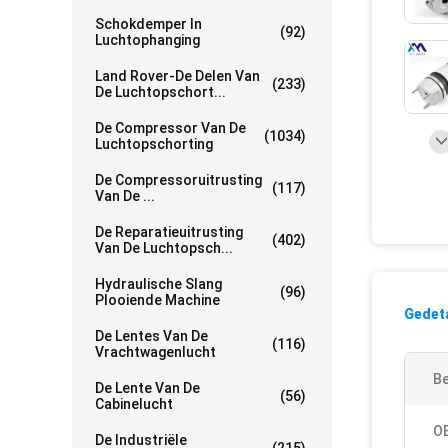
Schokdemper In
(92)
Luchtophanging
Land Rover-De Delen Van
(233)
De Luchtopschort...
De Compressor Van De
(1034)
Luchtopschorting
De Compressoruitrusting
(117)
Van De ...
De Reparatieuitrusting
(402)
Van De Luchtopsch...
Hydraulische Slang
(96)
Plooiende Machine
Gedeta
De Lentes Van De
(116)
Vrachtwagenlucht
Be
De Lente Van De
(56)
Cabinelucht
O
De Industriële