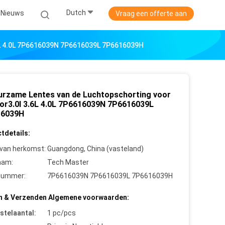
Dutch
Nieuws
Vraag een offerte aan
6L 4.0L 7P6616039N 7P6616039L 7P6616039H
urzame Lentes van de Luchtopschorting voor
or3.0l 3.6L 4.0L 7P6616039N 7P6616039L
16039H
tdetails:
 van herkomst:
Guangdong, China (vasteland)
aam:
Tech Master
nummer:
7P6616039N 7P6616039L 7P6616039H
n & Verzenden Algemene voorwaarden:
stelaantal:
1 pc/pcs