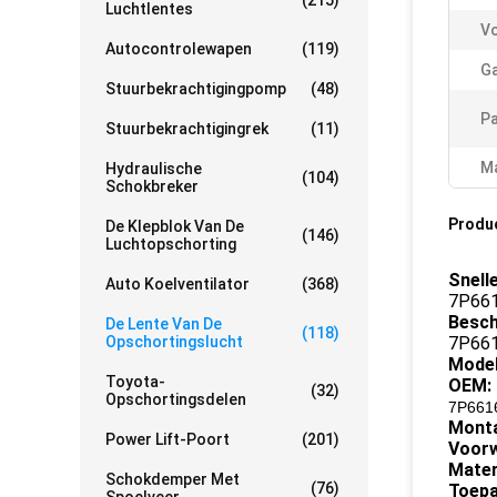
(215)
Luchtlentes
Vo
Autocontrolewapen
(119)
Ga
Stuurbekrachtigingpomp
(48)
Pa
Stuurbekrachtigingrek
(11)
Ma
Hydraulische
(104)
Schokbreker
Produ
De Klepblok Van De
(146)
Luchtopschorting
Snell
Auto Koelventilator
(368)
7P66
Besch
De Lente Van De
(118)
Opschortingslucht
7P66
Model
Toyota-
OEM:
(32)
Opschortingsdelen
7P661
Monta
Power Lift-Poort
(201)
Voorw
Mater
Schokdemper Met
(76)
Toepa