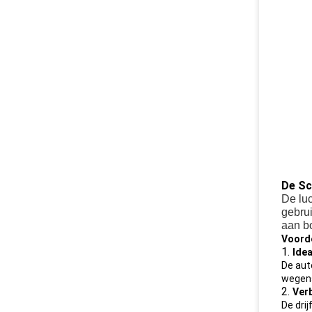
De Sc
De luc
gebrui
aan bo
Voorde
1.
Ide
De auto
wegens
2.
Ver
De dri