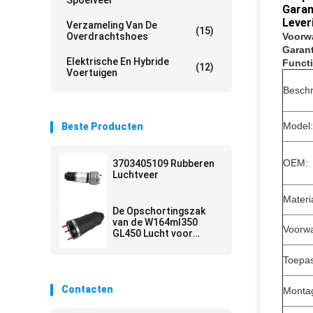
Spoelveer
Garan
Lever
Verzameling Van De
(15)
Overdrachtshoes
Voorw
Garant
Elektrische En Hybride
Functi
(12)
Voertuigen
Beschr
Model:
Beste Producten
OEM:
3703405109 Rubberen
Luchtveer
Materi
De Opschortingszak
van de W164ml350
Voorw
GL450 Lucht voor
Mercedes 1643200625
1643200925
Toepas
Contacten
Montag