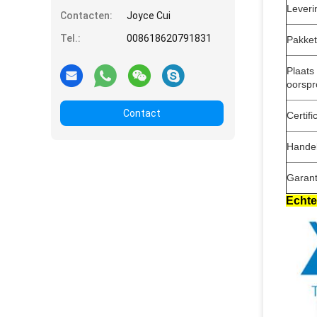
Leveri
Contacten:
Joyce Cui
Tel.:
008618620791831
Pakket
Plaats
oorsp
Contact
Certifi
Handel
Garant
Echte