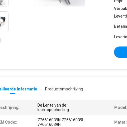
Prijs:
Verpak
Leverti
Betali
Leveri
illeerde Informatie
Productomschrijving
De Lente van de
schrijving::
Model:
luchtopschorting
7P6616039N 7P6616039L
EM Code::
Materi
7P6616039H