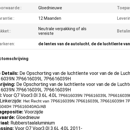
orwaarde::
Gloednieuwe
Toepas
rantie::
12 Maanden
Leverin
Neutrale verpakking of als
kket::
Betali
vereiste
rkeren:
de lentes van de autolucht
,
de de luchtlente va
ctomschrijving
e Details:
De Opschorting van de luchtlente voor van de de Luch
16039N 7P6616039L 7P6616039H
rijving:
De Opschorting van de luchtlente voor van de de Lucht
16039N 7P6616039L 7P6616039H
:
Voor Q7 Voor3.0l 3.6L 4.0L
7P6616039N 7P6616039L 7P6616039
Linkerzijde:
Het Recht van 7P6616039N 7P6616039L 7P6616039H 7
6040H 7P5616040AG/AB
gepositie:
Voorzijde
aarde:
Gloednieuw
iaal:
Rubberstaalaluminium
ssing:
Voor Q7 Voor3.0l 3.6L 4.0L 2011-