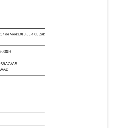
Q7 de Voor3.0l 3.6L 4.0L Zak
16039H
6039AG/AB
G/AB