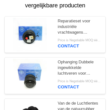
SITEMAP
vergelijkbare producten
PRIVACY
Reparatieset voor
BELEID
industriële
vrachtwagens
Universele luchtvering
Price is Negotiable MOQ:één pc/pcs
Dubbel ingewikkeld
CONTACT
2S70-13
Ophanging Dubbele
ingewikkelde
luchtveren voor
vrachtwagens 2S70-13
Price is Negotiable MOQ:één pc/pcs
Universele airbag
CONTACT
Van de de Luchtlentes
van de natuurrubber