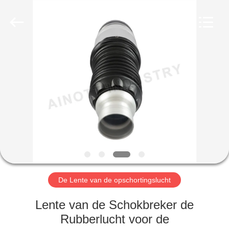
Guangzhou
Tech
master
auto
parts
co.ltd.
All
Rights
HUIS
Reserved.
PRODUCTEN
VIDEOS
OVER
ONS
De Lente van de opschortingslucht
FABRIEKSRONDLEIDING
Lente van de Schokbreker de
Rubberlucht voor de