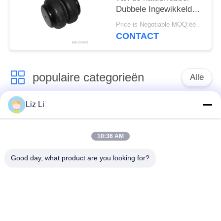
Dubbele Ingewikkelde
Vrachtwagen OEM
Price is Negotiable MOQ:één pc/pcs
2B6535 2S2600 FD70-
CONTACT
13
populaire categorieën
Alle
Liz Li
De Schok van de
de lentes van de
luchtopschorting
luchtopschorting
10:36 AM
Van de mercedes-
BMW-de Delen van
Good day, what product are you looking for?
Benz de Delen
de Luchtopschorting
Luchtopschorting
Audi-de Delen van de
Schokdemper in
Luchtopschorting
luchtophanging