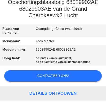
KWALITEITSCONTROLE
Opschortingsblaasbalg 68029902AE
68029903AE van de Grand
Cherokeewk2 Lucht
NEEM
CONTACT
Plaats van
Guangdong, China (vasteland)
MET
herkomst:
ONS
Merknaam:
Tech Master
OP
Modelnummer:
68029902AE 68029903AE
Hoog licht:
,
de lentes van de autolucht
NIEUWS
de de luchtlente van de luchtopschorting
EEN
CONTACTEER ONS!
OFFERTE
AANVRAGEN
DETAILS ONTVOUWEN