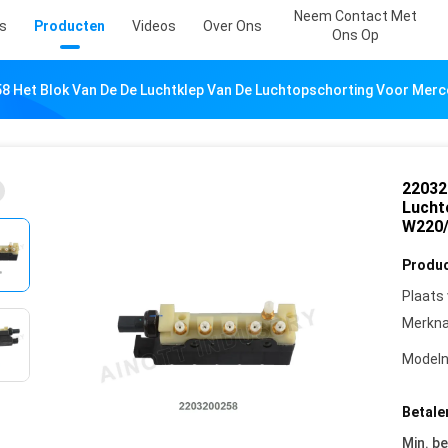
Neem Contact Met
s
Producten
Videos
Over Ons
Ons Op
8 Het Blok Van De De Luchtklep Van De Luchtopschorting Voor Me
22032
Lucht
W220/
Produc
Plaats
Merkn
Model
Betale
Min. be