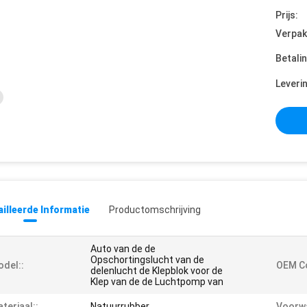
Prijs:
Verpak
Betali
Leveri
illeerde Informatie
Productomschrijving
Auto van de de
Opschortingslucht van de
del::
OEM C
delenlucht de Klepblok voor de
Klep van de de Luchtpomp van
teriaal::
Natuurrubber
Voorwa