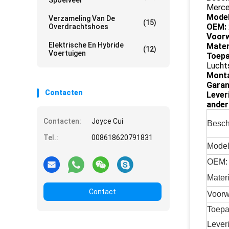
Spoelveer
Merce
Model
Verzameling Van De
(15)
OEM:
Overdrachtshoes
Voorw
Elektrische En Hybride
Mater
(12)
Voertuigen
Toepa
Lucht
Monta
Garan
Contacten
Lever
ander
Contacten:
Joyce Cui
Beschr
Tel.:
008618620791831
Model
OEM:
Materi
Contact
Voorw
Toepa
Lever