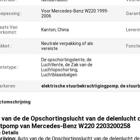
Voor Mercedes-Benz W220 1999-
epassing::
Garant
2006
aats Van
Kanton, China
Leverin
erkomst:
Neutrale verpakking of als
kket::
Functie
vereiste
De opschortingslente, de
Luchtlente, de Zak van de
ntetype::
Luchtopschorting,
Luchtblaasbalgen
rkeren:
elektrische stuurbekrachtigingpomp
,
de stuur
ctomschrijving
 van de de Opschortingslucht van de delenlucht d
tpomp van Mercedes-Benz W220 2203200258
e Details
rijving:
Auto van de de Opschortingslucht van de delenlucht de