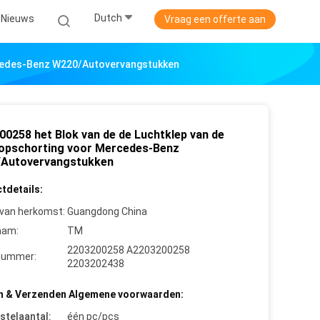
Dutch
Nieuws
Vraag een offerte aan
rcedes-Benz W220/Autovervangstukken
00258 het Blok van de de Luchtklep van de
opschorting voor Mercedes-Benz
Autovervangstukken
tdetails:
 van herkomst:
Guangdong China
aam:
TM
2203200258 A2203200258
nummer:
2203202438
n & Verzenden Algemene voorwaarden:
stelaantal:
één pc/pcs