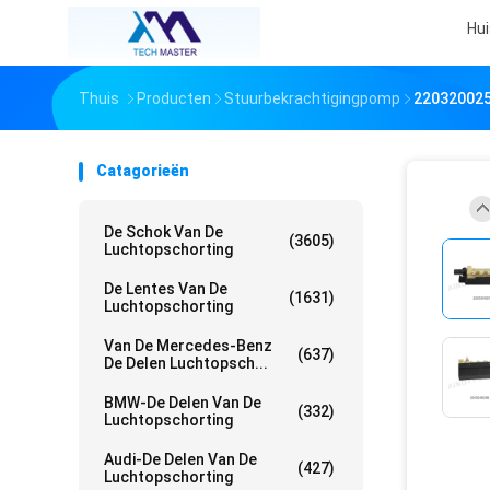
Hui
Thuis
Producten
Stuurbekrachtigingpomp
220320025
Catagorieën
De Schok Van De
(3605)
Luchtopschorting
De Lentes Van De
(1631)
Luchtopschorting
Van De Mercedes-Benz
(637)
De Delen Luchtopsch...
BMW-De Delen Van De
(332)
Luchtopschorting
Audi-De Delen Van De
(427)
Luchtopschorting