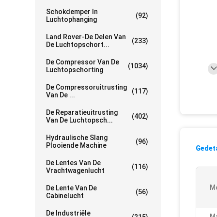
Schokdemper In
(92)
Luchtophanging
Land Rover-De Delen Van
(233)
De Luchtopschort...
De Compressor Van De
(1034)
Luchtopschorting
De Compressoruitrusting
(117)
Van De ...
De Reparatieuitrusting
(402)
Van De Luchtopsch...
Hydraulische Slang
(96)
Plooiende Machine
Gedeta
De Lentes Van De
(116)
Vrachtwagenlucht
Mo
De Lente Van De
(56)
Cabinelucht
De Industriële
Ma