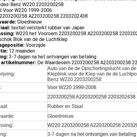
des-Benz W220 2203200258
:
Voor W220 1999-2006
2203200258 A2203200258 2203202438
aarde:
Gloednieuw
iaal:
textiel versterkt rubber van Japan
ssing:
W220 het Vooroem 2203200258 A2203200258 2203202438
schok Blok van de de Luchtklep
gepositie:
Voorzijde
tie:
12 maanden
ing:
3-7 dagen na het ontvangen van betaling
 artikelnummer:
De Waardeoem 2203200258 A2203200258 22
Auto van de de Opschortingslucht van de
ijving:
Klepblok voor de Klep van de de Luchtp
Benz W220 2203200258
:
Voor W220 1999-2006
2203200258 A2203200258 2203202438
aal:
Rubber en Staal
aarde:
Gloednieuw
ssing:
W220 2203200258 A2203200258 22032
ing:
3-7 dagen
na het ontvangen van betaling