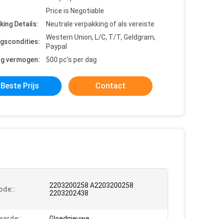
Price is Negotiable
king Details:
Neutrale verpakking of als vereiste
Western Union, L/C, T/T, Geldgram,
ngscondities:
Paypal
ng vermogen:
500 pc's per dag
Beste Prijs
Contact
2203200258 A2203200258
ode::
2203202438
arde::
Gloednieuwe