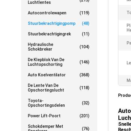
(215)
Luchtlentes
To
Autocontrolewapen
(119)
Stuurbekrachtigingpomp
(48)
Pl
H
Stuurbekrachtigingrek
(11)
Pa
Hydraulische
(104)
Schokbreker
De Klepblok Van De
(146)
Le
Luchtopschorting
Auto Koelventilator
(368)
Ma
De Lente Van De
(118)
Opschortingslucht
Produ
Toyota-
(32)
Opschortingsdelen
Auto
Power Lift-Poort
(201)
Luch
Snell
Schokdemper Met
(76)
Besch