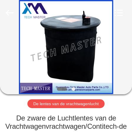
Guangzhou
Tech
master
auto
parts
co.ltd.
All
Rights
HUIS
Reserved.
PRODUCTEN
VIDEOS
OVER
ONS
De lentes van de vrachtwagenlucht
FABRIEKSRONDLEIDING
De zware de Luchtlentes van de
Vrachtwagenvrachtwagen/Contitech-de