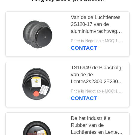
SITEMAP
Van de de Luchtlentes
PRIVACY
2S120-17 van de
BELEID
aluminiumvrachtwagen
van de de
Price is Negotiable MOQ:1 PC
Luchtblaasbalg de Auto
CONTACT
Model2e7*7
TS16949 de Blaasbalg
van de de
Lentes2s2300 2E2300
Lucht van de
Price is Negotiable MOQ:1 PC
vrachtwagenlucht
CONTACT
De het industriële
Rubber van de
Luchtlentes en Lente