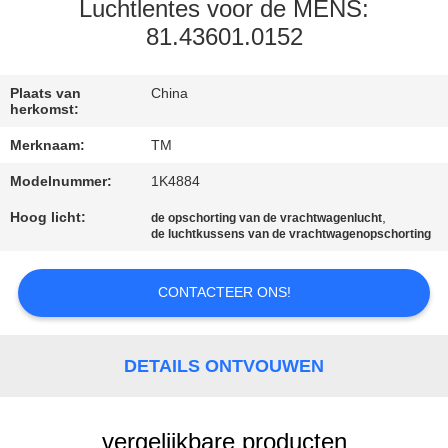
KWALITEITSCONTROLE
Luchtlentes voor de MENS:
81.43601.0152
NEEM
CONTACT
Plaats van
China
herkomst:
MET
Merknaam:
TM
ONS
Modelnummer:
1K4884
OP
Hoog licht:
,
de opschorting van de vrachtwagenlucht
de luchtkussens van de vrachtwagenopschorting
NIEUWS
CONTACTEER ONS!
EEN
OFFERTE
DETAILS ONTVOUWEN
AANVRAGEN
vergelijkbare producten