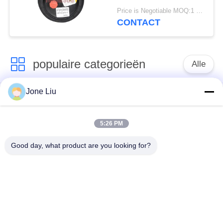
van de Staal2e6*6
Price is Negotiable MOQ:1 PC
2S70-13 Lucht
CONTACT
populaire categorieën
Alle
Jone Liu
De Schok van de
de lentes van de
luchtopschorting
luchtopschorting
5:26 PM
Van de mercedes-
BMW-de Delen van
Good day, what product are you looking for?
Benz de Delen
de Luchtopschorting
Luchtopschorting
Audi-de Delen van de
Schokdemper in
Luchtopschorting
luchtophanging