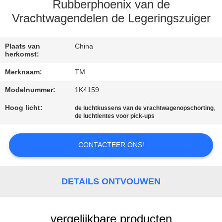
KWALITEITSCONTROLE
Rubberphoenix van de
Vrachtwagendelen de Legeringszuiger
NEEM
CONTACT
Plaats van
China
herkomst:
MET
Merknaam:
TM
ONS
Modelnummer:
1K4159
OP
Hoog licht:
,
de luchtkussens van de vrachtwagenopschorting
de luchtlentes voor pick-ups
NIEUWS
CONTACTEER ONS!
EEN
OFFERTE
DETAILS ONTVOUWEN
AANVRAGEN
vergelijkbare producten