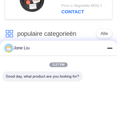
van de Staal2e6*6
Price is Negotiable MOQ:1 PC
2S70-13 Lucht
CONTACT
populaire categorieën
Alle
Jone Liu
De Schok van de
de lentes van de
luchtopschorting
luchtopschorting
5:27 PM
Van de mercedes-
BMW-de Delen van
Good day, what product are you looking for?
Benz de Delen
de Luchtopschorting
Luchtopschorting
Audi-de Delen van de
Schokdemper in
Luchtopschorting
luchtophanging