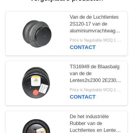
SITEMAP
Van de de Luchtlentes
PRIVACY
2S120-17 van de
BELEID
aluminiumvrachtwagen
van de de
Price is Negotiable MOQ:1 PC
Luchtblaasbalg de Auto
CONTACT
Model2e7*7
TS16949 de Blaasbalg
van de de
Lentes2s2300 2E2300
Lucht van de
Price is Negotiable MOQ:1 PC
vrachtwagenlucht
CONTACT
De het industriële
Rubber van de
Luchtlentes en Lente