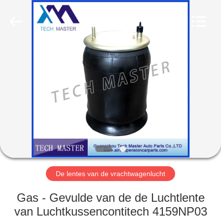
Guangzhou
Tech
master
auto
parts
co.ltd.
All
Rights
HUIS
Reserved.
PRODUCTEN
VIDEOS
OVER
ONS
De lentes van de vrachtwagenlucht
FABRIEKSRONDLEIDING
Gas - Gevulde van de de Luchtlente
van Luchtkussencontitech 4159NP03