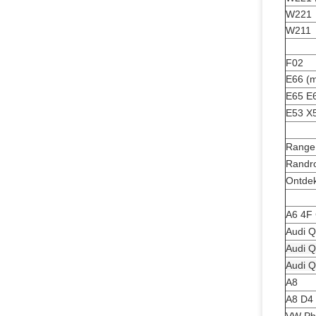
W221
W211
F02
E66 (
E65 E
E53 X
Range
Randro
Ontdek
A6 4F
Audi Q
Audi Q
Audi Q
A8
A8 D4