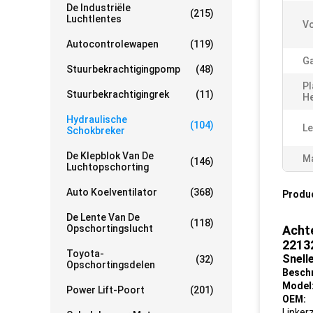
De Industriële
(215)
Luchtlentes
Vo
Autocontrolewapen
(119)
Ga
Stuurbekrachtigingpomp
(48)
Pl
Stuurbekrachtigingrek
(11)
H
Hydraulische
(104)
Le
Schokbreker
De Klepblok Van De
Ma
(146)
Luchtopschorting
Auto Koelventilator
(368)
Produ
De Lente Van De
(118)
Opschortingslucht
Acht
2213
Toyota-
Snelle
(32)
Opschortingsdelen
Beschr
Model
Power Lift-Poort
(201)
OEM:
Linker