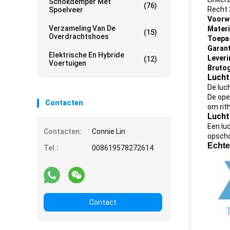
Schokdemper Met
(76)
Recht
Spoelveer
Voorw
Verzameling Van De
Materi
(15)
Overdrachtshoes
Toepa
Garant
Elektrische En Hybride
Leveri
(12)
Voertuigen
Brutog
Lucht
De luc
De ope
Contacten
om rit
Luch
Een lu
Contacten:
Connie Lin
opscho
Echte
Tel.:
008619578272614
Contact