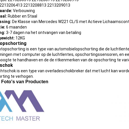
 2213206413 2213208813 2213209013
aarde:
Verbouwing
aal:
Rubber en Staal
ssing:
De Klasse van Mercedes W221 CL/S met Actieve Lichaamscont
ie:
6 maanden
ng:
3-7 dagen na het ontvangen van betaling
ewicht:
12KG
opschorting
htopschorting is een type van automobielopschorting die de luchtlentes
ningen met computer op de luchtlentes, opschortingssensoren, en e
hoogte te handhaven en de de ritkenmerken van de opschorting te vari
tschok
chtschok is een type van overladeschokbreker dat met lucht kan word
rting te verhogen.
 Foto's van Producten