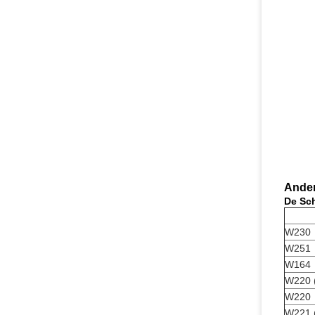
Ander
De Sc
W230
W251
W164
W220 (
W220
W221 (