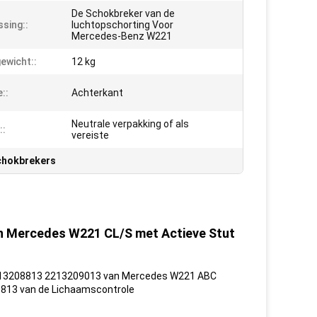
De Schokbreker van de
sing::
luchtopschorting Voor
Mercedes-Benz W221
ewicht::
12 kg
::
Achterkant
Neutrale verpakking of als
::
vereiste
chokbrekers
an Mercedes W221 CL/S met Actieve Stut
 2213208813 2213209013 van Mercedes W221 ABC
813 van de Lichaamscontrole