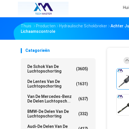
Hui
Thuis
Producten
Hydraulische Schokbreker
Achter J
Lichaamscontrole
Catagorieën
De Schok Van De
(3605)
Luchtopschorting
De Lentes Van De
(1631)
Luchtopschorting
Van De Mercedes-Benz
(637)
De Delen Luchtopsch...
BMW-De Delen Van De
(332)
Luchtopschorting
Audi-De Delen Van De
(427)