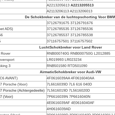
A2213205613
A2213205513
A2113206113 A2113206013
De Schokbreker van de luchtopschorting Voor BM
37126791675 37126791676
met ADS)
37126785535 37126785536
66
37126785537 37126785538
5
37116757501 37116757502
LuchtSchokbreker voor Land Rover
 Rover
RNB000740G RNB000750G L2012885
versport
LR019993 LR023234
king 3
RNB501580 RTD501090
AirmaticSchokbreker voor Audi-VW
 C6 AVANT)
4F0616039AA 4F0616040AA
7 Porsche (Voor)
7L6616039D 7L6 616 040D
7 Porsche (Achtergedeelte)
7L5616019D 7L5616020D
7 (Voor)
7P6616039N 7P6616040N
4E0616039AF 4E0616040AF
4H0616039AD