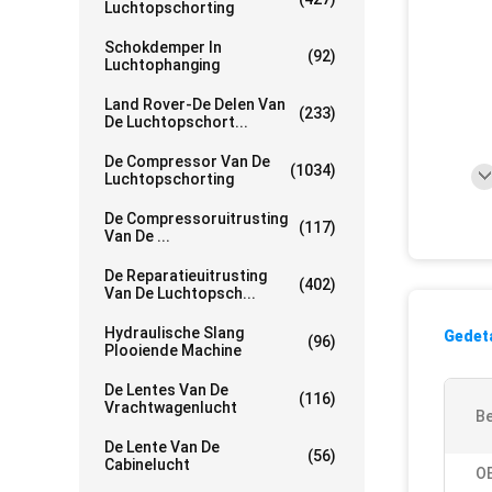
Luchtopschorting
Schokdemper In
(92)
Luchtophanging
Land Rover-De Delen Van
(233)
De Luchtopschort...
De Compressor Van De
(1034)
Luchtopschorting
De Compressoruitrusting
(117)
Van De ...
De Reparatieuitrusting
(402)
Van De Luchtopsch...
Hydraulische Slang
Gedeta
(96)
Plooiende Machine
De Lentes Van De
(116)
Vrachtwagenlucht
Be
De Lente Van De
(56)
Cabinelucht
O