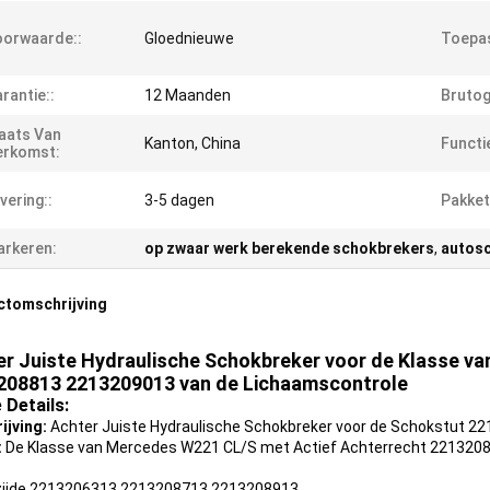
orwaarde::
Gloednieuwe
Toepas
rantie::
12 Maanden
Brutog
aats Van
Kanton, China
Functie
erkomst:
vering::
3-5 dagen
Pakket
rkeren:
op zwaar werk berekende schokbrekers
,
autos
ctomschrijving
er Juiste Hydraulische Schokbreker voor de Klasse v
208813 2213209013 van de Lichaamscontrole
 Details:
ijving:
Achter Juiste Hydraulische Schokbreker voor de Schokstut
:
De Klasse van Mercedes W221 CL/S met Actief Achterrecht 2213208
zijde 2213206313 2213208713 2213208913