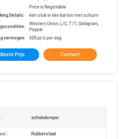
Price is Negotiable
king Details:
één stuk in één karton met schuim
Western Union, L/C, T/T, Geldgram,
ngscondities:
Paypal
ng vermogen:
500 pc's per dag
Beste Prijs
Contact
:
schokdemper
aal::
Rubberstaal