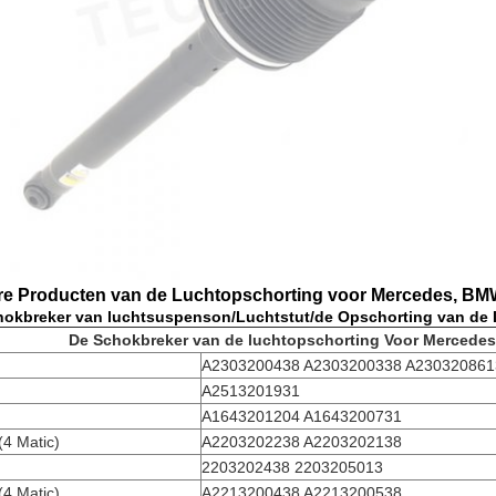
e Producten van de Luchtopschorting voor Mercedes, BMW
hokbreker van luchtsuspenson/Luchtstut/de Opschorting van de 
De Schokbreker van de luchtopschorting Voor Mercede
A2303200438 A2303200338 A230320861
A2513201931
A1643201204 A1643200731
4 Matic)
A2203202238 A2203202138
2203202438 2203205013
4 Matic)
A2213200438 A2213200538