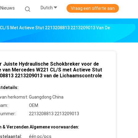
Dutch
Nieuws
Vraag een offerte aan
 CL/S Met Actieve Stut 2213208813 2213209013 Van De
r Juiste Hydraulische Schokbreker voor de
e van Mercedes W221 CL/S met Actieve Stut
08813 2213209013 van de Lichaamscontrole
tdetails:
 van herkomst:
Guangdong China
aam:
OEM
nummer:
2213208813 2213209013
n & Verzenden Algemene voorwaarden:
stelaantal:
één pc/pcs