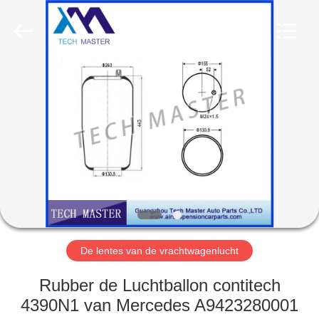
Guangzhou
Tech
master
auto
parts
co.ltd.
All
Rights
HUIS
Reserved.
PRODUCTEN
VIDEOS
OVER
ONS
De lentes van de vrachtwagenlucht
FABRIEKSRONDLEIDING
Rubber de Luchtballon contitech
4390N1 van Mercedes A9423280001