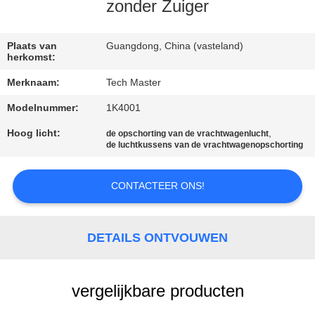
KWALITEITSCONTROLE
zonder Zuiger
NEEM
Plaats van
Guangdong, China (vasteland)
herkomst:
CONTACT
Merknaam:
Tech Master
MET
Modelnummer:
1K4001
ONS
Hoog licht:
,
de opschorting van de vrachtwagenlucht
OP
de luchtkussens van de vrachtwagenopschorting
NIEUWS
CONTACTEER ONS!
EEN
DETAILS ONTVOUWEN
OFFERTE
AANVRAGEN
vergelijkbare producten