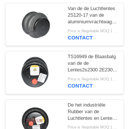
SITEMAP
Van de de Luchtlentes
2S120-17 van de
PRIVACY
aluminiumvrachtwagen
BELEID
van de de
Price is Negotiable MOQ:1 PC
Luchtblaasbalg de Auto
CONTACT
Model2e7*7
TS16949 de Blaasbalg
van de de
Lentes2s2300 2E2300
Lucht van de
Price is Negotiable MOQ:1 PC
vrachtwagenlucht
CONTACT
De het industriële
Rubber van de
Luchtlentes en Lente
van de Staal2e6*6
Price is Negotiable MOQ:1 PC