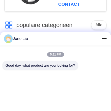
2S70-13 Lucht
CONTACT
populaire categorieën
Alle
Jone Liu
De Schok van de
de lentes van de
luchtopschorting
luchtopschorting
5:11 PM
Van de mercedes-
BMW-de Delen van
Good day, what product are you looking for?
Benz de Delen
de Luchtopschorting
Luchtopschorting
Audi-de Delen van de
Schokdemper in
Luchtopschorting
luchtophanging
Land Rover-de Delen