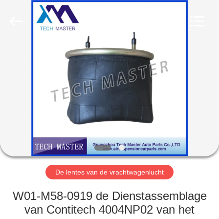
Guangzhou
Tech
master
auto
parts
co.ltd.
All
Rights
HUIS
Reserved.
PRODUCTEN
VIDEOS
OVER
ONS
De lentes van de vrachtwagenlucht
FABRIEKSRONDLEIDING
W01-M58-0919 de Dienstassemblage
van Contitech 4004NP02 van het