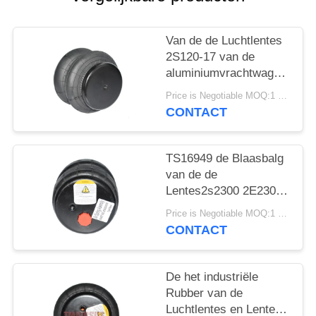
SITEMAP
Van de de Luchtlentes
PRIVACY
2S120-17 van de
BELEID
aluminiumvrachtwagen
van de de
Price is Negotiable MOQ:1 PC
Luchtblaasbalg de Auto
CONTACT
Model2e7*7
TS16949 de Blaasbalg
van de de
Lentes2s2300 2E2300
Lucht van de
Price is Negotiable MOQ:1 PC
vrachtwagenlucht
CONTACT
De het industriële
Rubber van de
Luchtlentes en Lente