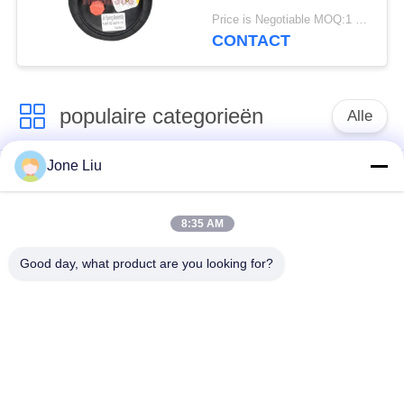
van de Staal2e6*6
Price is Negotiable MOQ:1 PC
2S70-13 Lucht
CONTACT
populaire categorieën
Alle
Jone Liu
De Schok van de
de lentes van de
luchtopschorting
luchtopschorting
8:35 AM
Van de mercedes-
BMW-de Delen van
Good day, what product are you looking for?
Benz de Delen
de Luchtopschorting
Luchtopschorting
Audi-de Delen van de
Schokdemper in
Luchtopschorting
luchtophanging