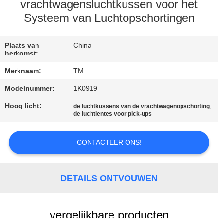
KWALITEITSCONTROLE
vrachtwagensluchtkussen voor het
Systeem van Luchtopschortingen
NEEM
CONTACT
Plaats van
China
herkomst:
MET
Merknaam:
TM
ONS
Modelnummer:
1K0919
OP
Hoog licht:
,
de luchtkussens van de vrachtwagenopschorting
de luchtlentes voor pick-ups
NIEUWS
CONTACTEER ONS!
EEN
OFFERTE
DETAILS ONTVOUWEN
AANVRAGEN
vergelijkbare producten