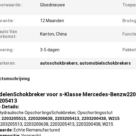
orwaarde::
Gloednieuwe
Toepas
rantie::
12 Maanden
Brutog
aats Van
Kanton, China
Functie
erkomst:
vering::
3-5 dagen
Pakket
rkeren:
autoschokbrekers
,
automobielschokbrekers
ctomschrijving
delenSchokbreker voor s-Klasse Mercedes-Benzw220
205413
 Details:
ydraulische OpschortingsSchokbreker, Opschortingsstut
:
2203205513, 2203200638,
2203205413, 2203200438, W215
2203205513, 2203200638,
2203205413, 2203200438,
W215
aarde:
Echte Remanufactured
gepositie:
Voorrecht