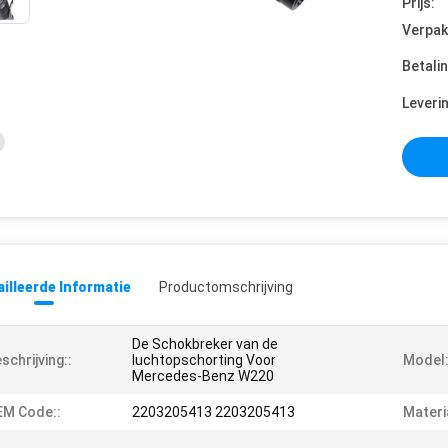
Prijs:
Verpak
Betali
Leveri
illeerde Informatie
Productomschrijving
De Schokbreker van de
schrijving::
luchtopschorting Voor
Model:
Mercedes-Benz W220
EM Code::
2203205413 2203205413
Materi