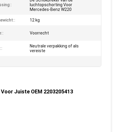
De Schokbreker van de
sing::
luchtopschorting Voor
Mercedes-Benz W220
ewicht::
12 kg
::
Voorrecht
Neutrale verpakking of als
::
vereiste
 Voor Juiste OEM 2203205413