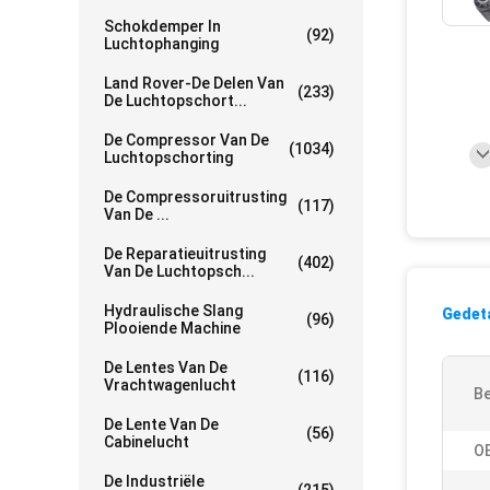
Schokdemper In
(92)
Luchtophanging
Land Rover-De Delen Van
(233)
De Luchtopschort...
De Compressor Van De
(1034)
Luchtopschorting
De Compressoruitrusting
(117)
Van De ...
De Reparatieuitrusting
(402)
Van De Luchtopsch...
Hydraulische Slang
Gedeta
(96)
Plooiende Machine
De Lentes Van De
(116)
Vrachtwagenlucht
Be
De Lente Van De
(56)
Cabinelucht
O
De Industriële