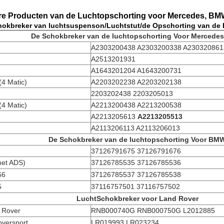
e Producten van de Luchtopschorting voor Mercedes, BMW
hokbreker van luchtsuspenson/Luchtstut/de Opschorting van de 
De Schokbreker van de luchtopschorting Voor Mercede
A2303200438 A2303200338 A230320861
A2513201931
A1643201204 A1643200731
4 Matic)
A2203202238 A2203202138
2203202438 2203205013
4 Matic)
A2213200438 A2213200538
A2213205613
A2213205513
A2113206113 A2113206013
De Schokbreker van de luchtopschorting Voor BM
37126791675 37126791676
met ADS)
37126785535 37126785536
66
37126785537 37126785538
5
37116757501 37116757502
LuchtSchokbreker voor Land Rover
 Rover
RNB000740G RNB000750G L2012885
versport
LR019993 LR023234