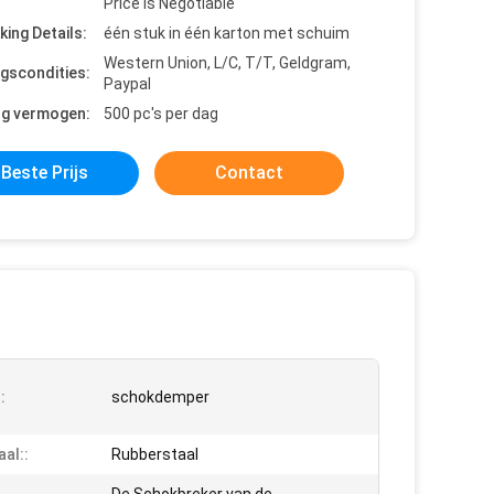
Price is Negotiable
king Details:
één stuk in één karton met schuim
Western Union, L/C, T/T, Geldgram,
ngscondities:
Paypal
ng vermogen:
500 pc's per dag
Beste Prijs
Contact
:
schokdemper
aal::
Rubberstaal