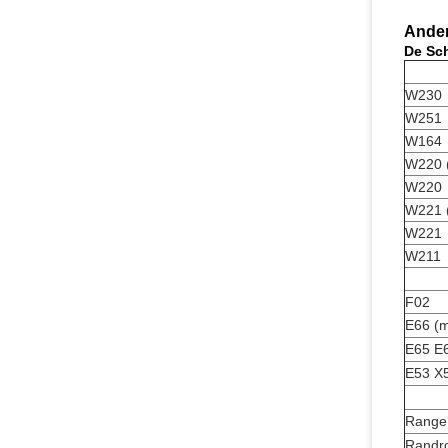
Ander
De Sc
W230
W251
W164
W220 (
W220
W221 (
W221
W211
F02
E66 (
E65 E
E53 X
Range
Randro