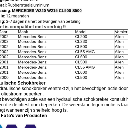
aal:
Rubberstaalaluminium
ssing:
MERCEDES W220 W215 CL500 S500
ie:
12 maanden
ng:
3-7 dagen na het ontvangen van betaling
eel is compatibel met
voertuig
9
.
Jaar
Maak
Model
Versier
2002
Mercedes-Benz
CL200
Allen
2002
Mercedes-Benz
CL230
Allen
2002
Mercedes-Benz
CL500
Allen
2002
Mercedes-Benz
CL55 AMG
Allen
2002
Mercedes-Benz
CL600
Allen
2001
Mercedes-Benz
CL500
Allen
2001
Mercedes-Benz
CL55 AMG
Allen
2001
Mercedes-Benz
CL600
Allen
2000
Mercedes-Benz
CL500
Allen
ulische Schokbreker
raulische schokbreker verstrekt zijn het bevochtigen actie door
 oliestroom beperken.
 bevochtigen actie van een hydraulische schokbreker komt uit h
en die de oliestroom beperken. De weerstand tegen motie is la
gt wanneer zijn snelheid hoog is.
 Foto's van Producten