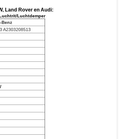
, Land Rover en Audi:
Luchtrit/Luchtdemper
s-Benz
3 A2303208513
W