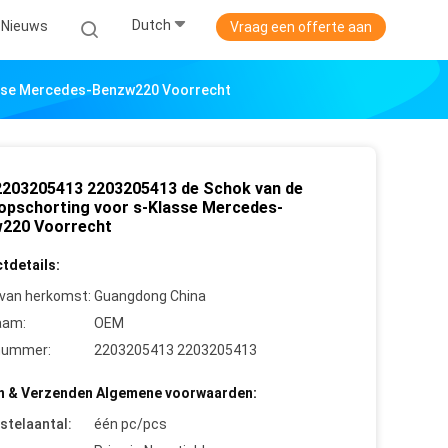
Dutch
Nieuws
Vraag een offerte aan
asse Mercedes-Benzw220 Voorrecht
203205413 2203205413 de Schok van de
opschorting voor s-Klasse Mercedes-
220 Voorrecht
tdetails:
 van herkomst:
Guangdong China
aam:
OEM
nummer:
2203205413 2203205413
n & Verzenden Algemene voorwaarden:
stelaantal:
één pc/pcs