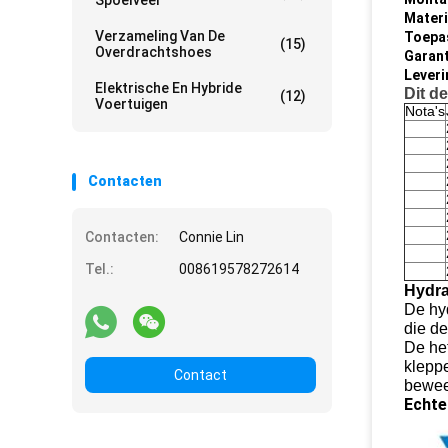
Spoelveer
Materi
Verzameling Van De
Toepa
(15)
Overdrachtshoes
Garant
Leveri
Elektrische En Hybride
Dit d
(12)
Voertuigen
Nota's
Contacten
Contacten:
Connie Lin
Tel.:
008619578272614
Hydra
De hyd
die de
De het
klepp
Contact
bewee
Echte