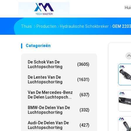
Hui
Thuis
Producten
Hydraulische Schokbreker
OEM 2203
Catagorieën
De Schok Van De
(3605)
Luchtopschorting
De Lentes Van De
(1631)
Luchtopschorting
Van De Mercedes-Benz
(637)
De Delen Luchtopsch...
BMW-De Delen Van De
(332)
Luchtopschorting
Audi-De Delen Van De
(427)
Luchtopschorting