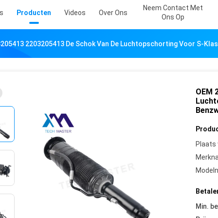
Neem Contact Met
s
Producten
Videos
Over Ons
Ons Op
205413 2203205413 De Schok Van De Luchtopschorting Voor S-Kl
OEM 2
Lucht
Benzw
Produc
Plaats
Merkn
Model
Betale
Min. be