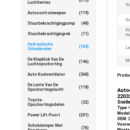
(215)
Luchtlentes
Vo
Autocontrolewapen
(119)
Ga
Stuurbekrachtigingpomp
(48)
Pl
Stuurbekrachtigingrek
(11)
H
Hydraulische
(104)
Le
Schokbreker
De Klepblok Van De
Ma
(146)
Luchtopschorting
Auto Koelventilator
(368)
Produ
De Lente Van De
(118)
Opschortingslucht
Auto
2203
Toyota-
Snelle
(32)
Opschortingsdelen
Type:
H
Model
Power Lift-Poort
(201)
OEM:
Voorw
Schokdemper Met
(76)
Monta