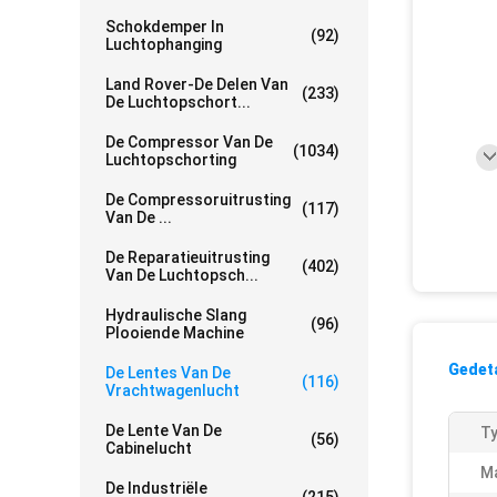
Schokdemper In
(92)
Luchtophanging
Land Rover-De Delen Van
(233)
De Luchtopschort...
De Compressor Van De
(1034)
Luchtopschorting
De Compressoruitrusting
(117)
Van De ...
De Reparatieuitrusting
(402)
Van De Luchtopsch...
Hydraulische Slang
(96)
Plooiende Machine
Gedeta
De Lentes Van De
(116)
Vrachtwagenlucht
De Lente Van De
Ty
(56)
Cabinelucht
Ma
De Industriële