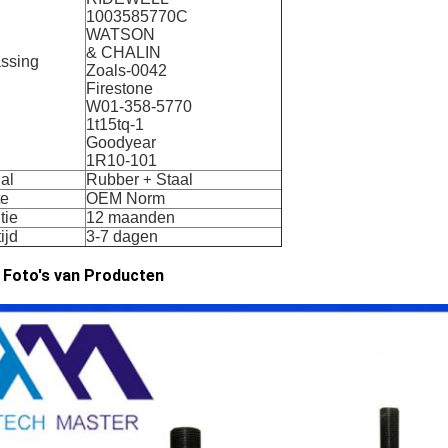
1003585770C
WATSON
& CHALIN
ssing
Zoals-0042
Firestone
W01-358-5770
1t15tq-1
Goodyear
1R10-101
al
Rubber
Staal
+
te
OEM Norm
tie
12 maanden
ijd
3-7 dagen
 Foto's van Producten