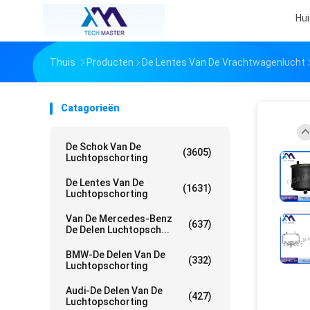
Hui
Thuis
Producten
De Lentes Van De Vrachtwagenlucht
Catagorieën
De Schok Van De
(3605)
Luchtopschorting
De Lentes Van De
(1631)
Luchtopschorting
Van De Mercedes-Benz
(637)
De Delen Luchtopsch...
BMW-De Delen Van De
(332)
Luchtopschorting
Audi-De Delen Van De
(427)
Luchtopschorting