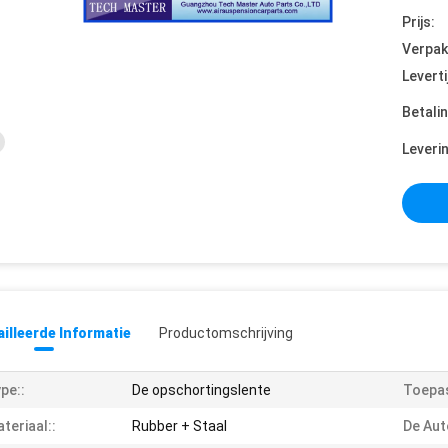
Prijs:
Verpak
Leverti
Betali
Leveri
illeerde Informatie
Productomschrijving
pe::
De opschortingslente
Toepas
teriaal::
Rubber + Staal
De Aut