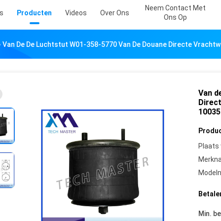
Neem Contact Met
s
Producten
Videos
Over Ons
Ons Op
Van De De Luchtstut W01-358-5770 Van De Douane Directe Vracht
Van d
Direc
10035
Produc
Plaats
Merkn
Model
Betale
Min. be