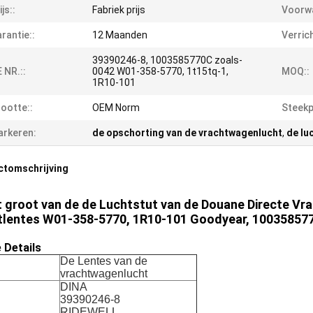
ijs::
Fabriek prijs
Voorwa
rantie::
12 Maanden
Verrich
39390246-8, 1003585770C zoals-
 NR.::
0042 W01-358-5770, 1t15tq-1,
MOQ::
1R10-101
ootte::
OEM Norm
Steekp
rkeren:
de opschorting van de vrachtwagenlucht
,
de lu
ctomschrijving
t groot van de de Luchtstut van de Douane Directe Vr
tlentes W01-358-5770, 1R10-101 Goodyear, 10035857
e Details
De Lentes van de
vrachtwagenlucht
DINA
39390246-8
RIDEWELL