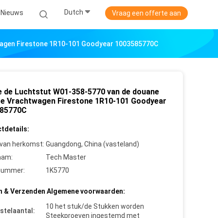
Dutch
Nieuws
Vraag een offerte aan
wagen Firestone 1R10-101 Goodyear 1003585770C
e de Luchtstut W01-358-5770 van de douane
te Vrachtwagen Firestone 1R10-101 Goodyear
85770C
tdetails:
 van herkomst:
Guangdong, China (vasteland)
aam:
Tech Master
nummer:
1K5770
n & Verzenden Algemene voorwaarden:
10 het stuk/de Stukken worden
stelaantal:
Steekproeven ingestemd met