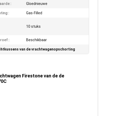
arde::
Gloednieuwe
ting::
Gas-Filled
10 stuks
roef::
Beschikbaar
chtkussens van de vrachtwagenopschorting
achtwagen Firestone van de de
70C