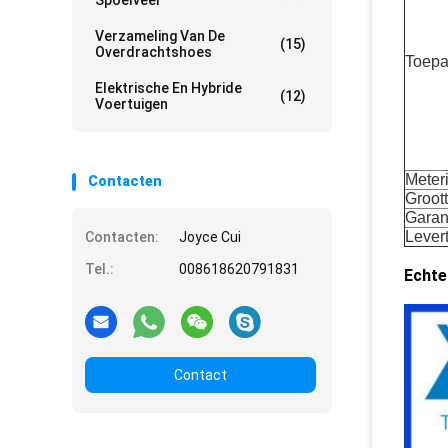
Spoelveer
Verzameling Van De
(15)
Overdrachtshoes
Toepa
Elektrische En Hybride
(12)
Voertuigen
Meteri
Contacten
Groot
Garan
Levert
Contacten:
Joyce Cui
Tel.:
008618620791831
Echte
Contact