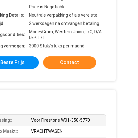
Price is Negotiable
king Details:
Neutrale verpakking of als vereiste
jd:
2 werkdagen na ontvangen betaling
MoneyGram, Western Union, L/C, D/A,
ngscondities:
D/P, T/T
ng vermogen:
3000 Stuk/stuks per maand
Beste Prijs
Contact
sing::
Voor Firestone W01-358-5770
o Maakt::
VRACHTWAGEN