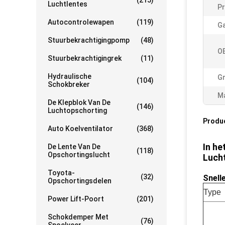
(215)
Luchtlentes
Pr
Autocontrolewapen
(119)
Ga
Stuurbekrachtigingpomp
(48)
OE
Stuurbekrachtigingrek
(11)
Hydraulische
Gr
(104)
Schokbreker
Ma
De Klepblok Van De
(146)
Luchtopschorting
Produ
Auto Koelventilator
(368)
In he
De Lente Van De
(118)
Opschortingslucht
Luch
Toyota-
(32)
Snell
Opschortingsdelen
Type
Power Lift-Poort
(201)
Schokdemper Met
(76)