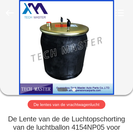
Guangzhou
Tech
master
auto
parts
co.ltd.
All
Rights
HUIS
Reserved.
PRODUCTEN
VIDEOS
OVER
ONS
De lentes van de vrachtwagenlucht
FABRIEKSRONDLEIDING
De Lente van de de Luchtopschorting
van de luchtballon 4154NP05 voor