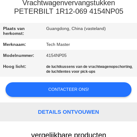
KWALITEITSCONTROLE
Vrachtwagenvervangstukken
PETERBILT 1R12-069 4154NP05
NEEM
CONTACT
Plaats van
Guangdong, China (vasteland)
herkomst:
MET
Merknaam:
Tech Master
ONS
Modelnummer:
4154NP05
OP
Hoog licht:
,
de luchtkussens van de vrachtwagenopschorting
de luchtlentes voor pick-ups
NIEUWS
CONTACTEER ONS!
EEN
OFFERTE
DETAILS ONTVOUWEN
AANVRAGEN
vergelijkbare producten