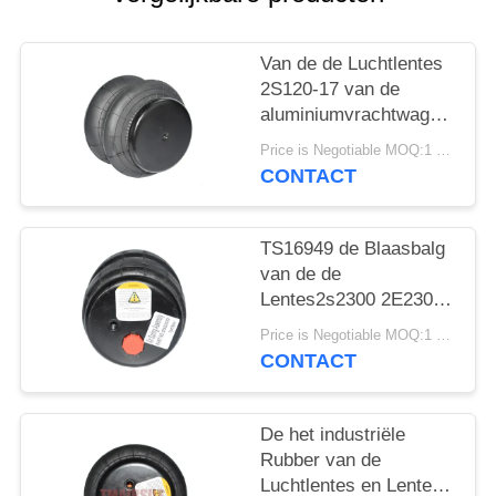
SITEMAP
Van de de Luchtlentes
PRIVACY
2S120-17 van de
BELEID
aluminiumvrachtwagen
van de de
Price is Negotiable MOQ:1 PC
Luchtblaasbalg de Auto
CONTACT
Model2e7*7
TS16949 de Blaasbalg
van de de
Lentes2s2300 2E2300
Lucht van de
Price is Negotiable MOQ:1 PC
vrachtwagenlucht
CONTACT
De het industriële
Rubber van de
Luchtlentes en Lente