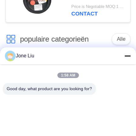
van de Staal2e6*6
Price is Negotiable MOQ:1 PC
2S70-13 Lucht
CONTACT
populaire categorieën
Alle
Jone Liu
De Schok van de
de lentes van de
luchtopschorting
luchtopschorting
1:58 AM
Van de mercedes-
BMW-de Delen van
Good day, what product are you looking for?
Benz de Delen
de Luchtopschorting
Luchtopschorting
Audi-de Delen van de
Schokdemper in
Luchtopschorting
luchtophanging