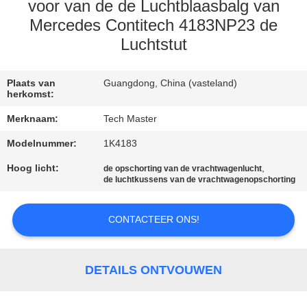
KWALITEITSCONTROLE
voor van de de Luchtblaasbalg van
Mercedes Contitech 4183NP23 de
Luchtstut
NEEM
CONTACT
Plaats van
Guangdong, China (vasteland)
MET
herkomst:
ONS
Merknaam:
Tech Master
OP
Modelnummer:
1K4183
Hoog licht:
,
de opschorting van de vrachtwagenlucht
NIEUWS
de luchtkussens van de vrachtwagenopschorting
EEN
CONTACTEER ONS!
OFFERTE
AANVRAGEN
DETAILS ONTVOUWEN