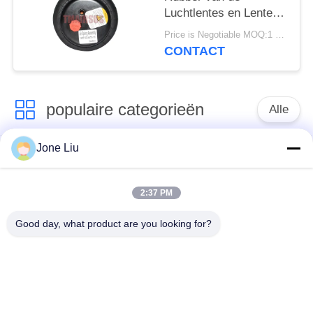
Luchtlentes en Lente
van de Staal2e6*6
Price is Negotiable MOQ:1 PC
2S70-13 Lucht
CONTACT
populaire categorieën
Alle
Jone Liu
De Schok van de
de lentes van de
luchtopschorting
luchtopschorting
2:37 PM
Van de mercedes-
BMW-de Delen van
Good day, what product are you looking for?
Benz de Delen
de Luchtopschorting
Luchtopschorting
Audi-de Delen van de
Schokdemper in
Luchtopschorting
luchtophanging