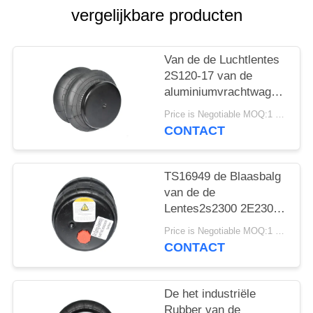
SITEMAP
vergelijkbare producten
PRIVACY
Van de de Luchtlentes
BELEID
2S120-17 van de
aluminiumvrachtwagen
van de de
Price is Negotiable MOQ:1 PC
Luchtblaasbalg de Auto
CONTACT
Model2e7*7
TS16949 de Blaasbalg
van de de
Lentes2s2300 2E2300
Lucht van de
Price is Negotiable MOQ:1 PC
vrachtwagenlucht
CONTACT
De het industriële
Rubber van de