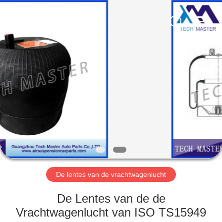
Guangzhou
Tech
master
auto
parts
co.ltd.
All
Rights
HUIS
Reserved.
PRODUCTEN
VIDEOS
OVER
ONS
De lentes van de vrachtwagenlucht
FABRIEKSRONDLEIDING
De Lentes van de de
Vrachtwagenlucht van ISO TS15949