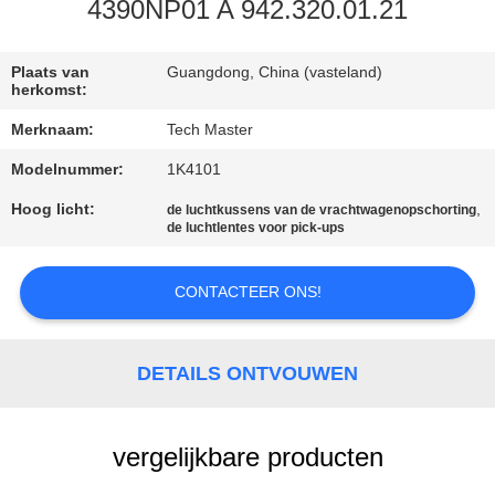
KWALITEITSCONTROLE
4390NP01 A 942.320.01.21
NEEM
Plaats van
Guangdong, China (vasteland)
herkomst:
CONTACT
Merknaam:
Tech Master
MET
Modelnummer:
1K4101
ONS
Hoog licht:
,
de luchtkussens van de vrachtwagenopschorting
OP
de luchtlentes voor pick-ups
NIEUWS
CONTACTEER ONS!
EEN
DETAILS ONTVOUWEN
OFFERTE
AANVRAGEN
vergelijkbare producten