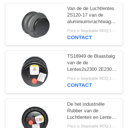
SITEMAP
Van de de Luchtlentes
2S120-17 van de
PRIVACY
aluminiumvrachtwagen
BELEID
van de de
Price is Negotiable MOQ:1 PC
Luchtblaasbalg de Auto
CONTACT
Model2e7*7
TS16949 de Blaasbalg
van de de
Lentes2s2300 2E2300
Lucht van de
Price is Negotiable MOQ:1 PC
vrachtwagenlucht
CONTACT
De het industriële
Rubber van de
Luchtlentes en Lente
van de Staal2e6*6
Price is Negotiable MOQ:1 PC