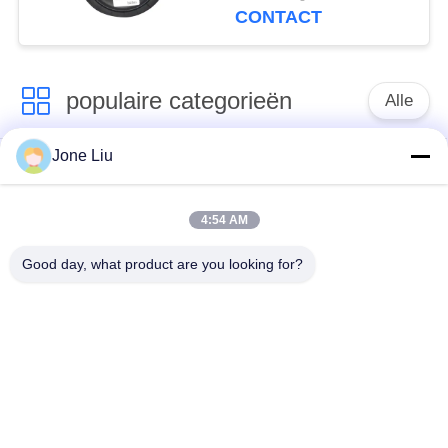
2S70-13 Lucht
CONTACT
populaire categorieën
Alle
Jone Liu
De Schok van de
de lentes van de
luchtopschorting
luchtopschorting
4:54 AM
Van de mercedes-
BMW-de Delen van
Good day, what product are you looking for?
Benz de Delen
de Luchtopschorting
Luchtopschorting
Audi-de Delen van de
Schokdemper in
Luchtopschorting
luchtophanging
Land Rover-de Delen