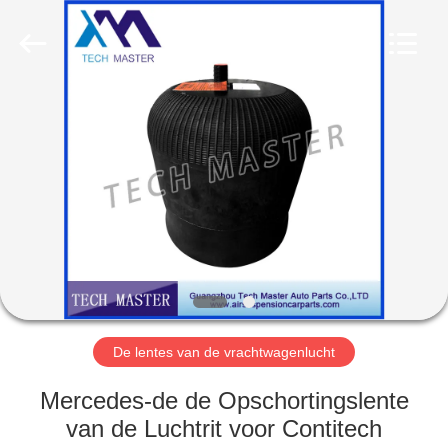
Guangzhou
Tech
master
auto
parts
co.ltd.
All
Rights
HUIS
Reserved.
PRODUCTEN
VIDEOS
OVER
ONS
De lentes van de vrachtwagenlucht
FABRIEKSRONDLEIDING
Mercedes-de de Opschortingslente
van de Luchtrit voor Contitech