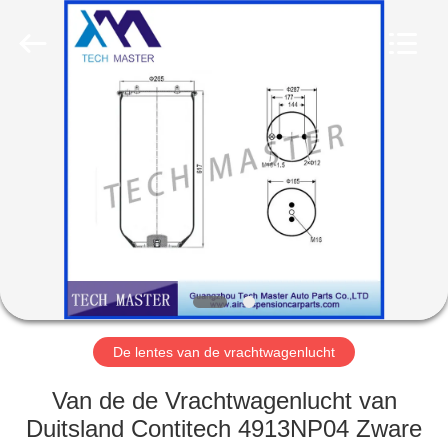
Guangzhou
Tech
master
auto
parts
co.ltd.
All
Rights
HUIS
Reserved.
PRODUCTEN
VIDEOS
OVER
ONS
De lentes van de vrachtwagenlucht
FABRIEKSRONDLEIDING
Van de de Vrachtwagenlucht van
Duitsland Contitech 4913NP04 Zware