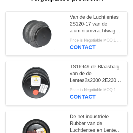
SITEMAP
Van de de Luchtlentes
PRIVACY
2S120-17 van de
BELEID
aluminiumvrachtwagen
van de de
Price is Negotiable MOQ:1 PC
Luchtblaasbalg de Auto
CONTACT
Model2e7*7
TS16949 de Blaasbalg
van de de
Lentes2s2300 2E2300
Lucht van de
Price is Negotiable MOQ:1 PC
vrachtwagenlucht
CONTACT
De het industriële
Rubber van de
Luchtlentes en Lente