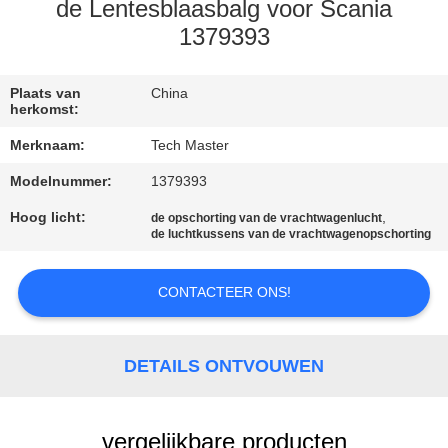
KWALITEITSCONTROLE
de Lentesblaasbalg voor Scania
1379393
NEEM
CONTACT
Plaats van
China
herkomst:
MET
Merknaam:
Tech Master
ONS
Modelnummer:
1379393
OP
Hoog licht:
,
de opschorting van de vrachtwagenlucht
de luchtkussens van de vrachtwagenopschorting
NIEUWS
CONTACTEER ONS!
EEN
OFFERTE
DETAILS ONTVOUWEN
AANVRAGEN
vergelijkbare producten