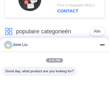
van de Staal2e6*6
Price is Negotiable MOQ:1 PC
2S70-13 Lucht
CONTACT
populaire categorieën
Alle
Jone Liu
De Schok van de
de lentes van de
luchtopschorting
luchtopschorting
2:41 PM
Van de mercedes-
BMW-de Delen van
Good day, what product are you looking for?
Benz de Delen
de Luchtopschorting
Luchtopschorting
Audi-de Delen van de
Schokdemper in
Luchtopschorting
luchtophanging